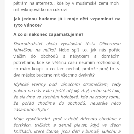
pátrám na internetu, kde by v muslimské zemi mohli
mít vykrajovátko na cukroví.
Jak jednou budeme já i moje děti vzpomínat na
tyto Vánoce?
A co si nakonec zapamatujeme?
Dobrodružství okolo vyvalování těsta Oliverovou
lahvičkou na mlíko?
Nebo spíš to, jak nás pořád
vláčím do obchodů s nábytkem a domácími
potřebami, kde se většinu času neumím rozhodnout,
co mám koupit a co tam nechat, protože proč to za
dva měsíce budeme mít všechno dvakrát?
Idylické vteřiny pod vánočním stromečkem, tedy
pokud na nás v Ikea ještě nějaký zbyl, nebo spíš fakt,
že slavíme ve strohém holobytě, kde navzdory tomu,
že pořád chodíme do obchodů, neustále něco
zásadního chybí?
Moje vysvětlování, proč v době Adventu chodíme v
šortkách, tričkách a denně plavat, když ve všech
knížkách, které čteme, jsou děti v bundě, kulichu a