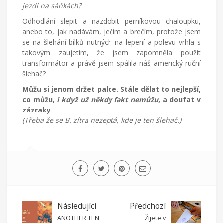
jezdí na sáňkách?
Odhodlání slepit a nazdobit perníkovou chaloupku,
anebo to, jak nadávám, ječím a brečím, protože jsem
se na šlehání bílků nutných na lepení a polevu vrhla s
takovým zaujetím, že jsem zapomněla použít
transformátor a právě jsem spálila náš americký ruční
šlehač?
Můžu si jenom držet palce. Stále dělat to nejlepší,
co můžu,
i když už někdy fakt nemůžu
, a doufat v
zázraky.
(Třeba že se B. zítra nezeptá, kde je ten šlehač.)
Následující
Předchozí
ANOTHER TEN
Žijete v