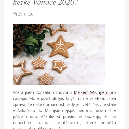
hezké Vánoce 2020?
Češka
provdaná
29.11.20
za
Američana
žijící
v
Turecku
píše
blog
o
životě
v
cizích
zemích,
mateřství
a
Včera jsem dopsala rozhovor s
Meikem Wikingem
pro
radostech
časopis Moje psychologie, když mi na telefonu pípla
všednodenního
zpráva, že naše domácnost, tedy její větší část, je stále
života.
v Ankaře a do Malajsie nejspíš nedorazí dřív než v
půlce února. Ačkoliv si pravidelně opakuju, že se
nenechám rozhodit maličkostmi, které nemůžu
ovlivnit, zhroutil se mi svět.