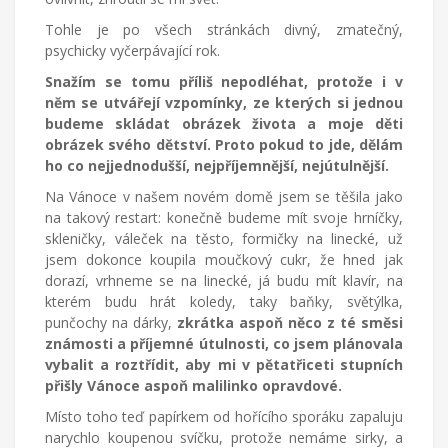
Tohle je po všech stránkách divný, zmatečný,
psychicky vyčerpávající rok.
Snažím se tomu příliš nepodléhat, protože i v
něm se utvářejí vzpomínky, ze kterých si jednou
budeme skládat obrázek života a moje děti
obrázek svého dětství. Proto pokud to jde, dělám
ho co nejjednodušší, nejpříjemnější, nejútulnější.
Na Vánoce v našem novém domě jsem se těšila jako
na takový restart: konečně budeme mít svoje hrníčky,
skleničky, váleček na těsto, formičky na linecké, už
jsem dokonce koupila moučkový cukr, že hned jak
dorazí, vrhneme se na linecké, já budu mít klavír, na
kterém budu hrát koledy, taky baňky, světýlka,
punčochy na dárky,
zkrátka aspoň něco z té směsi
známosti a příjemné útulnosti, co jsem plánovala
vybalit a roztřídit, aby mi v pětatřiceti stupních
přišly Vánoce aspoň malilinko opravdové.
Místo toho teď papírkem od hořícího sporáku zapaluju
narychlo koupenou svíčku, protože nemáme sirky, a