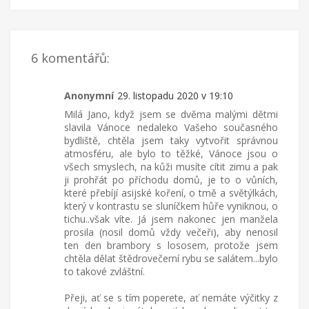
6 komentářů:
Anonymní
29. listopadu 2020 v 19:10
Milá Jano, když jsem se dvěma malými dětmi
slavila Vánoce nedaleko Vašeho současného
bydliště, chtěla jsem taky vytvořit správnou
atmosféru, ale bylo to těžké, Vánoce jsou o
všech smyslech, na kůži musíte cítit zimu a pak
ji prohřát po příchodu domů, je to o vůních,
které přebíjí asijské koření, o tmě a světýlkách,
který v kontrastu se sluníčkem hůře vyniknou, o
tichu..však víte. Já jsem nakonec jen manžela
prosila (nosil domů vždy večeři), aby nenosil
ten den brambory s lososem, protože jsem
chtěla dělat štědrovečerní rybu se salátem...bylo
to takové zvláštní.
Přeji, ať se s tím poperete, ať nemáte výčitky z