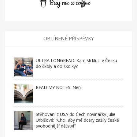
Buy me a coffee
OBLÍBENÉ PŘÍSPĚVKY
ULTRA LONGREAD: Kam šli kluci v Česku
do školy a do školky?
READ MY NOTES: Není
Stěhování z USA do Čech novinářky Julie
Urbišové: "Chci, aby mé dcery zažily české
svobodnější dětství"