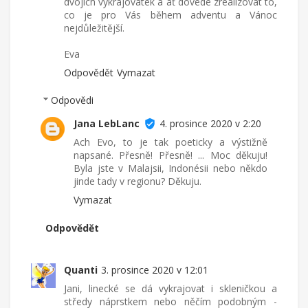
dvojích vykrajovátek a ať dovede zrealizovat to,
co je pro Vás během adventu a Vánoc
nejdůležitější.
Eva
Odpovědět
Vymazat
Odpovědi
Jana LebLanc
4. prosince 2020 v 2:20
Ach Evo, to je tak poeticky a výstižně
napsané. Přesně! Přesně! ... Moc děkuju!
Byla jste v Malajsii, Indonésii nebo někdo
jinde tady v regionu? Děkuju.
Vymazat
Odpovědět
Quanti
3. prosince 2020 v 12:01
Jani, linecké se dá vykrajovat i skleničkou a
středy náprstkem nebo něčím podobným -