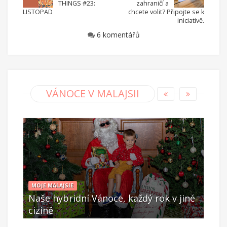
THINGS #23:
zahraničí a
LISTOPAD
chcete volit? Připojte se k
iniciativě.
6 komentářů
VÁNOCE V MALAJSII
MOJE MALAJSIE
jak s
Naše hybridní Vánoce, každý rok v jiné
Bud
cizině
Ván
Pro 23 2020
Li