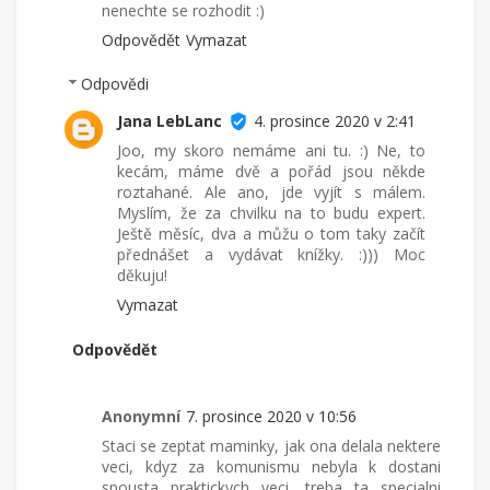
nenechte se rozhodit :)
Odpovědět
Vymazat
Odpovědi
Jana LebLanc
4. prosince 2020 v 2:41
Joo, my skoro nemáme ani tu. :) Ne, to
kecám, máme dvě a pořád jsou někde
roztahané. Ale ano, jde vyjít s málem.
Myslím, že za chvilku na to budu expert.
Ještě měsíc, dva a můžu o tom taky začít
přednášet a vydávat knížky. :))) Moc
děkuju!
Vymazat
Odpovědět
Anonymní
7. prosince 2020 v 10:56
Staci se zeptat maminky, jak ona delala nektere
veci, kdyz za komunismu nebyla k dostani
spousta praktickych veci, treba ta specialni