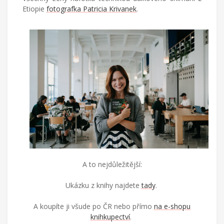
Etiopie
fotografka Patricia Krivanek
.
A to nejdůležitější:
Ukázku z knihy najdete
tady
.
A koupíte ji všude po ČR nebo přímo
na e-shopu
knihkupectví
.