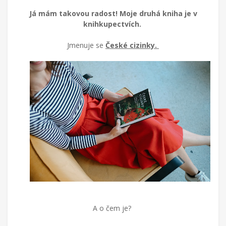
píše
Já mám takovou radost! Moje druhá kniha je v
blog
knihkupectvích.
o
životě
Jmenuje se
České cizinky.
v
cizích
zemích,
mateřství
a
radostech
všednodenního
života.
A o čem je?