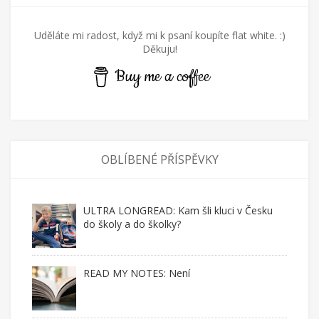
Uděláte mi radost, když mi k psaní koupíte flat white. :)
Děkuju!
Buy me a coffee
OBLÍBENÉ PŘÍSPĚVKY
ULTRA LONGREAD: Kam šli kluci v Česku
do školy a do školky?
READ MY NOTES: Není