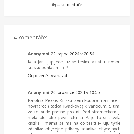
4 komentáře
4 komentáře:
Anonymní
22. srpna 2024 v 20:54
Mila Jani, jupijeee, uz se tesim, az si tu novou
krasku pohladim! :) P.
Odpovědět
Vymazat
Anonymní
26. prosince 2024 v 10:55
Karolina Peake: Knizku jsem koupila mamince -
novinarce (Radka Kvackova) k Vanocum. S tim,
ze to bude presne pro ni. Pod stromeckem ji
mela ale jako pevni ctu ja. A je to si skvela
knizka - mama se ma na co tesit! Miluju tyhle
zdanlive obycejne pribehy zdanlive obycejnych