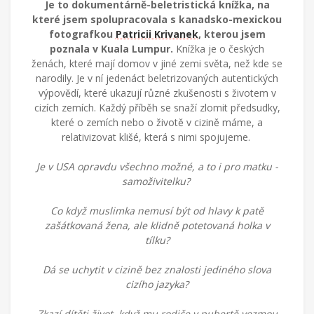
Je to dokumentárně-beletristická knížka, na
které jsem spolupracovala s kanadsko-mexickou
fotografkou
Patricii Krivanek
, kterou jsem
poznala v Kuala Lumpur.
Knížka je o českých
ženách, které mají domov v jiné zemi světa, než kde se
narodily. Je v ní jedenáct beletrizovaných autentických
výpovědí, které ukazují různé zkušenosti s životem v
cizích zemích. Každý příběh se snaží zlomit předsudky,
které o zemích nebo o životě v cizině máme, a
relativizovat klišé, která s nimi spojujeme.
Je v USA opravdu všechno možné, a to i pro matku -
samoživitelku?
Co když muslimka nemusí být od hlavy k patě
zašátkovaná žena, ale klidně potetovaná holka v
tílku?
Dá se uchytit v cizině bez znalosti jediného slova
cizího jazyka?
Zkazí dítěti život, když mu rodiče v pubertě vezmou