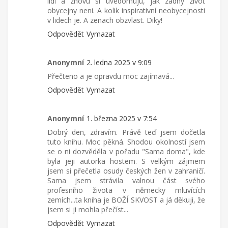
lidi a znovu si uvedomuju, jak zadny zivot
obycejny neni. A kolik inspirativní neobycejnosti
v lidech je. A zenach obzvlast. Diky!
Odpovědět
Vymazat
Anonymní
2. ledna 2025 v 9:09
Přečteno a je opravdu moc zajímavá...
Odpovědět
Vymazat
Anonymní
1. března 2025 v 7:54
Dobrý den, zdravím. Právě teď jsem dočetla
tuto knihu. Moc pěkná. Shodou okolností jsem
se o ni dozvěděla v pořadu "Sama doma", kde
byla jeji autorka hostem. S velkým zájmem
jsem si přečetla osudy českých žen v zahraničí.
Sama jsem strávila valnou část svého
profesního života v německy mluvících
zemích...ta kniha je BOŽÍ SKVOST a já děkuji, že
jsem si ji mohla přečíst...
Odpovědět
Vymazat