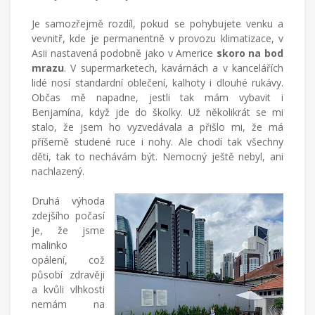
Je samozřejmě rozdíl, pokud se pohybujete venku a
vevnitř, kde je permanentně v provozu klimatizace, v
Asii nastavená podobně jako v Americe
skoro na bod
mrazu
. V supermarketech, kavárnách a v kancelářích
lidé nosí standardní oblečení, kalhoty i dlouhé rukávy.
Občas mě napadne, jestli tak mám vybavit i
Benjamína, když jde do školky. Už několikrát se mi
stalo, že jsem ho vyzvedávala a přišlo mi, že má
příšerně studené ruce i nohy. Ale chodí tak všechny
děti, tak to nechávám být. Nemocný ještě nebyl, ani
nachlazený.
Druhá výhoda
zdejšího počasí
je, že jsme
malinko
opálení, což
působí zdravěji
a kvůli vlhkosti
nemám na