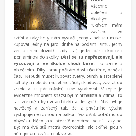
Všechno
oblečení s
dlouhým
rukávem mám
zavřené ve
skříni a taky boty nám vystačí jedny - nebudu muset
kupovat jedny na jaro, druhé na podzim, zimu, jedny
ven a druhé dovnitř. Tady stačí jeden pár dokonce i
Benjamínovi do školky.
Děti se tu nepřezouvají, ale
vyzouvají a ve školce chodí bosé.
To samé s
oblečením. Díky tomu počítám dost ušetříme, peněz i
času. Nebudu muset kupovat svetry, bundy a zateplené
kalhoty a nebudu muset nic třídit, skladovat, zavírat do
krabic a za pár měsíců zase vytahovat. V teple je
evidentně mnohem snazší být minimalista a vnímají to
tak zřejmě i bytoví architekti a designéři. Náš byt je
navržený a zařízený tak, že z privátního výtahu
vystupujeme rovnou na balkon
(viz foto)
, potažmo do
obýváku. Něco jako předsíň nemáme, botník taky ne.
Byt má dvě stě metrů čtverečních, ale skříně jsou v
něm jenom čtyři a nijak velké.