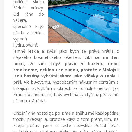
obličeji skoro
žádné vrásky.
Od rána do
večera,
speciálně když
přijdu z venku,
vypadá
hydratovaná,
jemně lesklá a svěží jako bych se právě vrátila z
nějakého kosmetického ošetření.
Líbí se mi ten
pocit, že ani když plavu v bazénu nebo
zmokneme, neklepu se zimou, protože v Malajsii
jsou bazény vyhřáté skoro jako vířivky a teple i
prší.
Ale k Adventu, vyzdobeným nákupním centrům a
blikajícím světýlkům v oknech se to úplně nehodí. Jak
zimu moc nemusím, tady bych na ty čtyři až pět týdnů
přepnula. A ráda!
Dnešní vlna nostalgie po zimě a sněhu mě každopádně
trochu překvapila, protože když o tom přemýšlím, na
zdejší počasí jsem si ještě nezvykla. Pořád ještě
vycházím ráno z domu překvapená, že je "zase teplo",