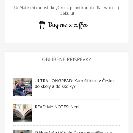
Uděláte mi radost, když mi k psaní koupíte flat white. :)
Děkuju!
Buy me a coffee
OBLÍBENÉ PŘÍSPĚVKY
ULTRA LONGREAD: Kam šli kluci v Česku
do školy a do školky?
READ MY NOTES: Není
Stěhování z USA do Čech novinářky Julie