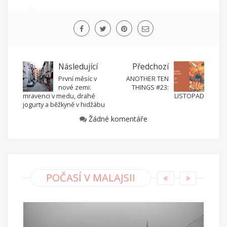
Následující
Předchozí
První měsíc v
ANOTHER TEN
nové zemi:
THINGS #23:
mravenci v medu, drahé
LISTOPAD
jogurty a běžkyně v hidžábu
Žádné komentáře
POČASÍ V MALAJSII