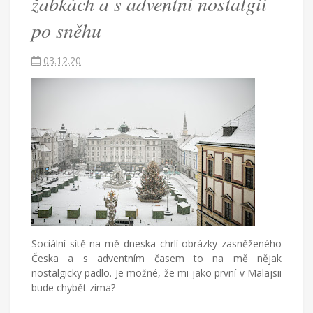
žabkách a s adventní nostalgií
adventní
po sněhu
nostalgií
03.12.20
po
sněhu
Češka
provdaná
za
Američana
žijící
Sociální sítě na mě dneska chrlí obrázky zasněženého
v
Česka a s adventním časem to na mě nějak
Turecku
nostalgicky padlo. Je možné, že mi jako první v Malajsii
píše
bude chybět zima?
blog
o