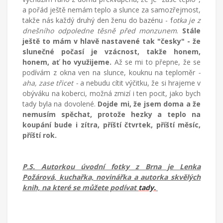
a pořád ještě nemám teplo a slunce za samozřejmost,
takže nás každý druhý den ženu do bazénu - f
otka je z
dnešního odpoledne těsně před monzunem
.
Stále
ještě to mám v hlavě nastavené tak "česky" - že
slunečné počasí je vzácnost, takže honem,
honem, ať ho využijeme.
Až se mi to přepne, že se
podívám z okna ven na slunce, kouknu na teploměr
-
aha, zase třicet -
a nebudu cítit výčitku, že si hrajeme v
obýváku na koberci, možná zmizí i ten pocit, jako bych
tady byla na dovolené.
Dojde mi, že jsem doma a že
nemusím spěchat, protože hezky a teplo na
koupání bude i zítra, příští čtvrtek, příští měsíc,
příští rok.
P.S. Autorkou úvodní fotky z Brna je Lenka
Požárová, kuchařka, novinářka a autorka skvělých
knih, na které se můžete podívat
tady.