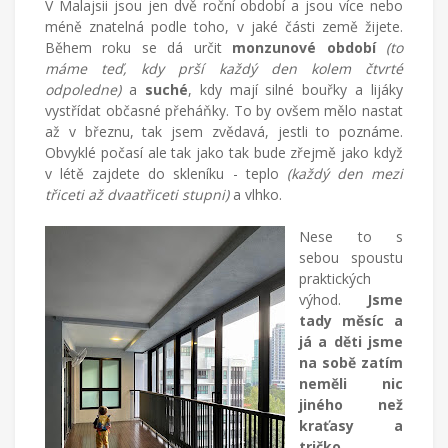
V Malajsii jsou jen dvě roční období a jsou více nebo
životě
méně znatelná podle toho, v jaké části země žijete.
v
Během roku se dá určit
monzunové období
(to
cizích
máme teď, kdy prší každý den kolem čtvrté
zemích,
odpoledne)
a
suché
, kdy mají silné bouřky a lijáky
mateřství
vystřídat občasné přeháňky. To by ovšem mělo nastat
a
až v březnu, tak jsem zvědavá, jestli to poznáme.
radostech
Obvyklé počasí ale tak jako tak bude zřejmě jako když
všednodenního
v létě zajdete do skleníku - teplo
(každý den mezi
života.
třiceti až dvaatřiceti stupni)
a vlhko.
Nese to s
sebou spoustu
praktických
výhod.
Jsme
tady měsíc a
já a děti jsme
na sobě zatím
neměli nic
jiného než
kraťasy a
tričko.