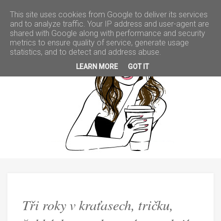
This site uses cookies from Google to deliver its services
and to analyze traffic. Your IP address and user-agent are
shared with Google along with performance and security
metrics to ensure quality of service, generate usage
Tři
statistics, and to detect and address abuse.
LEARN MORE
GOT IT
roky
v
kraťasech,
tričku,
žabkách
a
Tři roky v kraťasech, tričku,
s