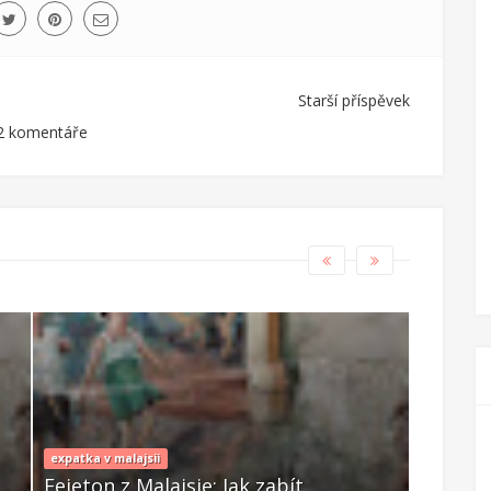
Starší příspěvek
2 komentáře
expatka v malajsii
expatka v 
Fejeton z Malajsie: Jak zabít
Fejeton