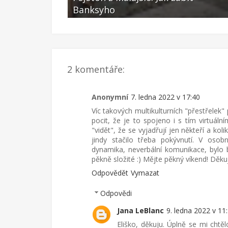
Banksyho
Led 02 2022
2 komentáře:
Anonymní
7. ledna 2022 v 17:40
Víc takových multikulturních "přestřelek"
pocit, že je to spojeno i s tím virtuál
"vidět", že se vyjadřují jen někteří a kol
jindy stačilo třeba pokývnutí. V oso
dynamika, neverbální komunikace, bylo b
pěkně složité :) Mějte pěkný víkend! Děkuj
Odpovědět
Vymazat
Odpovědi
Jana LeBlanc
9. ledna 2022 v 11
Eliško, děkuju. Úplně se mi chtě