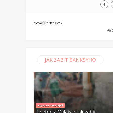
Novější příspěvek
JAK ZABÍT BANKSYHO
expatka v malajsii
zabít
Fejeton z Malajsie: Jak zabít