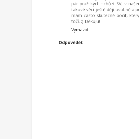
pár pražských schůzí SVJ v naše
takové věci ještě dějí osobně a 
mám často skutečně pocit, který 
točí. :) Děkuju!
Vymazat
Odpovědět