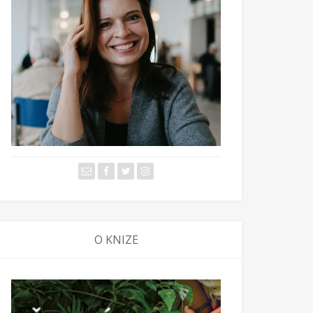
O KNIZE
malajsii
 z Malajsie: Jak zabít