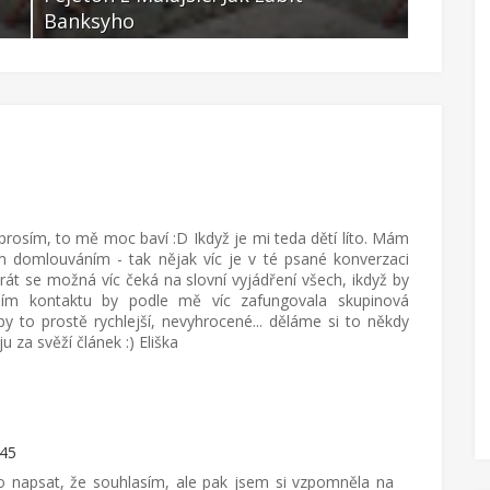
Banksyho
Banksy
Led 02 2022
Led 02
 prosím, to mě moc baví :D Ikdyž je mi teda dětí líto. Mám
ním domlouváním - tak nějak víc je v té psané konverzaci
ikrát se možná víc čeká na slovní vyjádření všech, ikdyž by
bním kontaktu by podle mě víc zafungovala skupinová
y to prostě rychlejší, nevyhrocené... děláme si to někdy
u za svěží článek :) Eliška
:45
lo napsat, že souhlasím, ale pak jsem si vzpomněla na