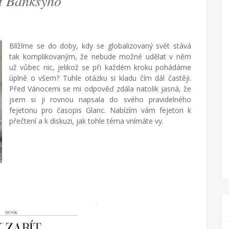
ít Banksyho
Blížíme se do doby, kdy se globalizovaný svět stává
tak komplikovaným, že nebude možné udělat v něm
už vůbec nic, jelikož se při každém kroku pohádáme
úplně o všem? Tuhle otázku si kladu čím dál častěji.
Před Vánocemi se mi odpověď zdála natolik jasná, že
jsem si ji rovnou napsala do svého pravidelného
fejetonu pro časopis Glanc. Nabízím vám fejeton k
přečtení a k diskuzi, jak tohle téma vnímáte vy.