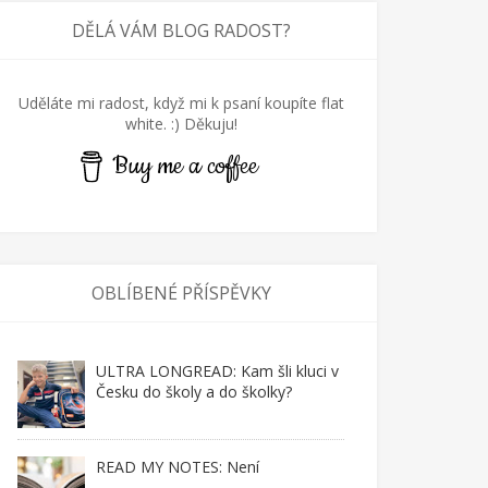
DĚLÁ VÁM BLOG RADOST?
Uděláte mi radost, když mi k psaní koupíte flat
white. :) Děkuju!
Buy me a coffee
OBLÍBENÉ PŘÍSPĚVKY
ULTRA LONGREAD: Kam šli kluci v
Česku do školy a do školky?
READ MY NOTES: Není