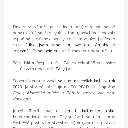
Dny mezi vánočními svátky a novým rokem se už
poněkolikáté snažím využít k tomu, abych dosledovala
aspoň nějaké filmy a seriály, co si shromažďuju během
roku.
Stihla jsem Americkou symfonii, Arnolda a
konečně - Oppenheimera
. A všechny moc doporučuju.
Šéfredaktor Respektu Erik Tabery vybral 15 nejlepších
textů svých redaktorů.
Tady
jsou.
Server iLiteratura vydal
seznam nejlepších knih za rok
2023
. Já si z něj připisuju na TO READ list: Napořád
Emily, Mateřské mléko a Bůh je mrtev. Nic není
dovoleno.
Jonáš Zbořil napsal
shrnutí kulturního roku
.
Mimochodem, koncert Taylor Swift se nám doma
částečně postaral o silvestrovský program - na kytaru