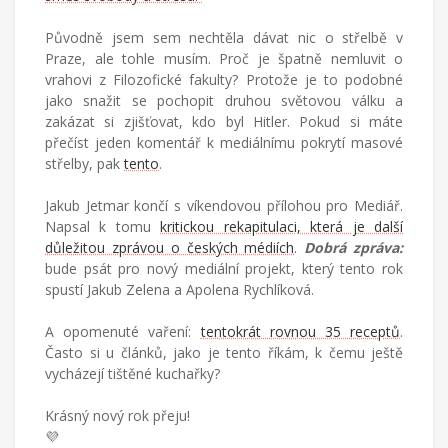
Původně jsem sem nechtěla dávat nic o střelbě v
Praze, ale tohle musím. Proč je špatně nemluvit o
vrahovi z Filozofické fakulty? Protože je to podobné
jako snažit se pochopit druhou světovou válku a
zakázat si zjišťovat, kdo byl Hitler. Pokud si máte
přečíst jeden komentář k mediálnímu pokrytí masové
střelby, pak
tento
.
Jakub Jetmar končí s víkendovou přílohou pro Mediář.
Napsal k tomu
kritickou rekapitulaci, která je další
důležitou zprávou o českých médiích
.
Dobrá zpráva:
bude psát pro nový mediální projekt, který tento rok
spustí Jakub Zelena a Apolena Rychlíková.
A opomenuté vaření:
tentokrát rovnou 35 receptů
.
Často si u článků, jako je tento říkám, k čemu ještě
vycházejí tištěné kuchařky?
Krásný nový rok přeju!
💜