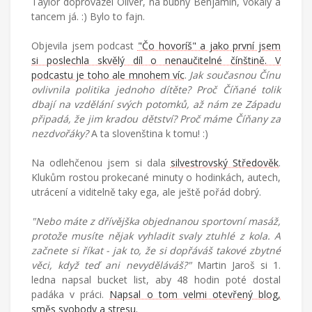
Taylor doprovázel Oliver, na bubny Benjamín, vokály a
tancem já. :) Bylo to fajn.
Objevila jsem podcast
"Čo hovoríš" a jako první jsem
si poslechla skvělý díl o nenaučitelné čínštině. V
podcastu je toho ale mnohem víc
.
Jak současnou Čínu
ovlivnila politika jednoho dítěte? Proč Číňané tolik
dbají na vzdělání svých potomků, až nám ze Západu
připadá, že jim kradou dětství? Proč máme Číňany za
nezdvořáky?
A ta slovenština k tomu! :)
Na odlehčenou jsem si dala
silvestrovský Středověk
.
Klukům rostou prokecané minuty o hodinkách, autech,
utrácení a viditelně taky ega, ale ještě pořád dobrý.
"Nebo máte z dřívějška objednanou sportovní masáž,
protože musíte nějak vyhladit svaly ztuhlé z kola. A
začnete si říkat - jak to, že si dopřáváš takové zbytné
věci, když teď ani nevyděláváš?"
Martin Jaroš si 1.
ledna napsal bucket list, aby 48 hodin poté dostal
padáka v práci.
Napsal o tom velmi otevřený blog,
směs svobody a stresu.