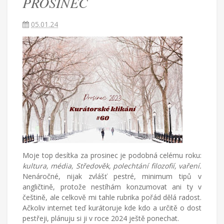
PROSINEC
píše
blog
05.01.24
o
životě
v
cizích
zemích,
mateřství
a
radostech
všednodenního
života.
Moje top desítka za prosinec je podobná celému roku:
kultura, média, Středověk, polechtání filozofií, vaření.
Nenáročné, nijak zvlášť pestré, minimum tipů v
angličtině, protože nestíhám konzumovat ani ty v
češtině, ale celkově mi tahle rubrika pořád dělá radost.
Ačkoliv internet teď kurátoruje kde kdo a určitě o dost
pestřeji, plánuju si ji v roce 2024 ještě ponechat.