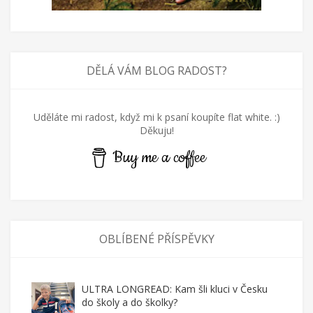
DĚLÁ VÁM BLOG RADOST?
Uděláte mi radost, když mi k psaní koupíte flat white. :)
Děkuju!
Buy me a coffee
OBLÍBENÉ PŘÍSPĚVKY
ULTRA LONGREAD: Kam šli kluci v Česku
do školy a do školky?