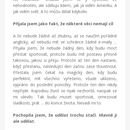
nehodnotím, ale sděluju lidem, jak já vidím Ameriku. A
jak vidím svět. A to můžu dělat kdykoliv.
Přijala jsem jako fakt, že některé věci nemají cíl
A že nebude žádné až zhubnu, až se naučím pořádně
anglicky, až nebudu mít ve schránce žádné e-maily …
Přijala jsem, že nebude žádný den, kdy budu moct
přestat sportovat, protože budu mít postavu přesně
takovou, jakou si přeju. Protože až ten den nastane,
když přestanu, následující den začnu zase tloustnout.
Přestala jsem čekat na magický den, kdy budu
perfektní, mít všechno vyřešeno, všude uklizeno,
vypráno do poslední ponožky. Protože ten den nikdy
nepřijde. Kupodivu život se nijak nezhoršil, naopak se
mi ulevilo. Tak budu muset sportovat, omezovat
sladkosti, prát … do konce života. Nevadí mi to.
Pochopila jsem, že udělat trochu stačí. Hlavně ji
ale udělat.