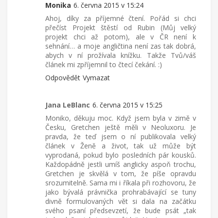
Monika
6. června 2015 v 15:24
Ahoj, díky za příjemné čtení. Pořád si chci
přečíst Projekt štěstí od Rubin (Můj velký
projekt chci až potom), ale v ČR není k
sehnání… a moje angličtina není zas tak dobrá,
abych v ní prožívala knížku. Takže Tvů/váš
článek mi zpříjemnil to čtecí čekání. :)
Odpovědět
Vymazat
Jana LeBlanc
6. června 2015 v 15:25
Moniko, děkuju moc. Když jsem byla v zimě v
Česku, Gretchen ještě měli v Neoluxoru. Je
pravda, že teď jsem o ní publikovala velký
článek v Ženě a život, tak už může být
vyprodaná, pokud bylo posledních pár kousků.
Každopádně jestli umíš anglicky aspoň trochu,
Gretchen je skvělá v tom, že píše opravdu
srozumitelně. Sama mi i říkala při rozhovoru, že
jako bývalá právnička prohrabávající se tuny
divně formulovaných vět si dala na začátku
svého psaní předsevzetí, že bude psát „tak