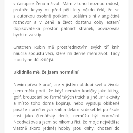
v časopise Žena a život. Mám z toho hroznou radost,
protože kdyby mi před pěti lety někdo řekl, že se
s autorkou osobně potkám, udělám s ní v angličtině
rozhovor a v Ženě a život dostanu coby externí
dopisovatelka prostor patnáct stránek, považovala
bych to za vtip.
Gretchen Rubin mě prostřednictvím svých tří knih
naučila spoustu věcí, které mi denně mění život. Tady
jsou ty nejdůležitější.
Uklidnila mě, že jsem normální
Nevím přesně proč, ale v jistém období svého života
jsem měla pocit, že když nemám koníčky jako kiting,
golf, brouzdání po farmářských trzích a jiné „in“ aktivity
a místo toho doma kopíruju nebo vypisuju oblíbené
pasáže z přečtených knih a dělám si deset let po škole
cosi jako čtenářský deník, nemůžu být normální.
Neodvažovala jsem se nikomu říct, že moje největší (a
vlastně skoro jediné) hobby jsou knihy, chození do