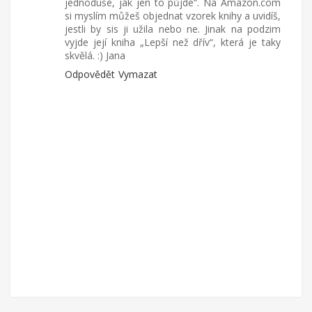
jednoduše, jak jen to půjde“. Na Amazon.com
si myslím můžeš objednat vzorek knihy a uvidíš,
jestli by sis ji užila nebo ne. Jinak na podzim
vyjde její kniha „Lepší než dřív“, která je taky
skvělá. :) Jana
Odpovědět
Vymazat