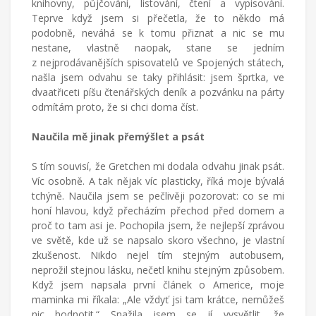
knihovny, půjčování, listování, čtení a vypisování.
Teprve když jsem si přečetla, že to někdo má
podobně, neváhá se k tomu přiznat a nic se mu
nestane, vlastně naopak, stane se jedním
z nejprodávanějších spisovatelů ve Spojených státech,
našla jsem odvahu se taky přihlásit: jsem šprtka, ve
dvaatřiceti píšu čtenářských deník a pozvánku na párty
odmítám proto, že si chci doma číst.
Naučila mě jinak přemýšlet a psát
S tím souvisí, že Gretchen mi dodala odvahu jinak psát.
Víc osobně. A tak nějak víc plasticky, říká moje bývalá
tchýně. Naučila jsem se pečlivěji pozorovat: co se mi
honí hlavou, když přecházím přechod před domem a
proč to tam asi je. Pochopila jsem, že nejlepší zprávou
ve světě, kde už se napsalo skoro všechno, je vlastní
zkušenost. Nikdo nejel tím stejným autobusem,
neprožil stejnou lásku, nečetl knihu stejným způsobem.
Když jsem napsala první článek o Americe, moje
maminka mi říkala: „Ale vždyť jsi tam krátce, nemůžeš
nic hodnotit.“ Snažila jsem se jí vysvětlit, že