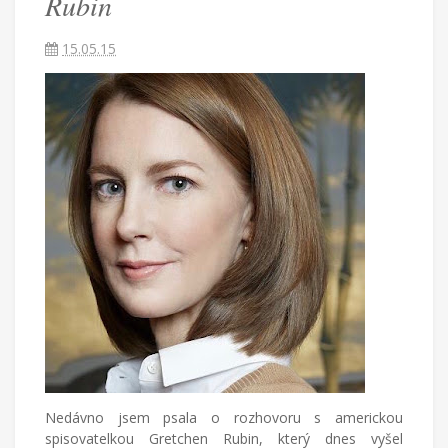
Rubin
Češka
provdaná
15.05.15
za
Američana
žijící
v
Turecku
píše
blog
o
životě
v
cizích
zemích,
mateřství
a
radostech
všednodenního
života.
Nedávno jsem psala o rozhovoru s americkou
spisovatelkou Gretchen Rubin, který dnes vyšel