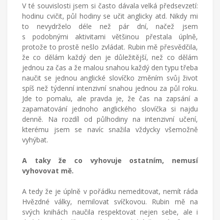
V té souvislosti jsem si často dávala velká předsevzetí:
hodinu cvičit, půl hodiny se učit anglicky atd. Nikdy mi
to nevydrželo déle než pár dní, načež jsem
s podobnými aktivitami většinou přestala úplně,
protože to prostě nešlo zvládat. Rubin mě přesvědčila,
že co dělám každý den je důležitější, než co dělám
jednou za čas a že malou snahou každý den typu třeba
naučit se jednou anglické slovíčko změním svůj život
spíš než týdenní intenzivní snahou jednou za půl roku.
Jde to pomalu, ale pravda je, že čas na zapsání a
zapamatování jednoho anglického slovíčka si najdu
denně. Na rozdíl od půlhodiny na intenzivní učení,
kterému jsem se navíc snažila vždycky všemožně
vyhýbat.
A taky že co vyhovuje ostatním, nemusí
vyhovovat mě.
A tedy že je úplně v pořádku nemeditovat, nemít ráda
Hvězdné války, nemilovat svíčkovou. Rubin mě na
svých knihách naučila respektovat nejen sebe, ale i