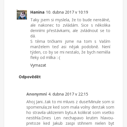
Hanina
10. dubna 2017 v 10:19
Taky jsem si myslela, že to bude nereálné,
ale nakonec to zvládám. Sice s několika
denními přestávkami, ale zvládnout se to
dá.
S těma tričkami jsme na tom s Vaším
manželem teď asi nějak podobně. Není
týden, co by se mi nestalo, že bych neměla
fleky od mlíka :-(
Vymazat
Odpovědět
Anonymní
4. dubna 2017 v 22:15
Ahoj Jani...tak to mi mluvis z duse!Minule som si
spomenula;ze ked som mala volny den;tak som
ho stravila uklizenim bytu.A kolikrat som vsetko
nestihla.Dnes Len nechapavo krutim hlavou-
pretoze ked Jakub zaspi stihnem nielen byt