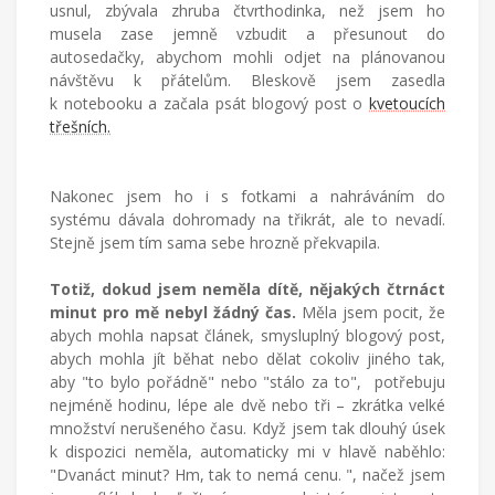
usnul, zbývala zhruba čtvrthodinka, než jsem ho
musela zase jemně vzbudit a přesunout do
autosedačky, abychom mohli odjet na plánovanou
návštěvu k přátelům. Bleskově jsem zasedla
k notebooku a začala psát blogový post o
kvetoucích
třešních.
Nakonec jsem ho i s fotkami a nahráváním do
systému dávala dohromady na třikrát, ale to nevadí.
Stejně jsem tím sama sebe hrozně překvapila.
Totiž, dokud jsem neměla dítě, nějakých čtrnáct
minut pro mě nebyl žádný čas.
Měla jsem pocit, že
abych mohla napsat článek, smysluplný blogový post,
abych mohla jít běhat nebo dělat cokoliv jiného tak,
aby "to bylo pořádně" nebo "stálo za to",
potřebuju
nejméně hodinu, lépe ale dvě nebo tři – zkrátka velké
množství nerušeného času. Když jsem tak dlouhý úsek
k dispozici neměla, automaticky mi v hlavě naběhlo:
"Dvanáct minut? Hm, tak to nemá cenu. ", načež jsem