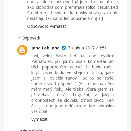
upratat;ale i uvarit obed!:)A je mi trochu luto-ze
ako slobodna som premrhala tolko casu!A ked
Sa mi moje bezdetne kamosky stazuju-ako nic
nestihaju-tak sa uz len pousmejem;)J a J
Odpovědět
Vymazat
Odpovědi
Jana LebLanc
7. dubna 2017 v 3:51
Jani, velmi často teď na tebe myslím!
Pamatuješ, jak jsi mi psala komentář do
těch poporodních radostí, že budu ráda,
když večer budu ve stejném tričku, jaké
jsem si oblékla ráno? Tak to se stalo
dneska snad poprvé! :) (A stejně na něm
mám malý flek.) Ale třeba včera jsem se
převlékala třikrát. Legrační, v jakých
drobnostech se člověku změní život. Ten
čas je toho jenom důkazem. Moc zdravím
vás oba!
Vymazat