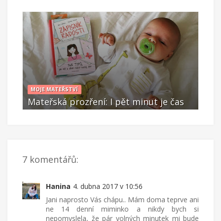
MOJE MATEŘSTVÍ
MOJE
as
Mateřská prozření: I pět minut je čas
Mat
Dub 04 2017
Du
7 komentářů:
Hanina
4. dubna 2017 v 10:56
Jani naprosto Vás chápu.. Mám doma teprve ani
ne 14 denní miminko a nikdy bych si
nepomyslela, že pár volných minutek mi bude