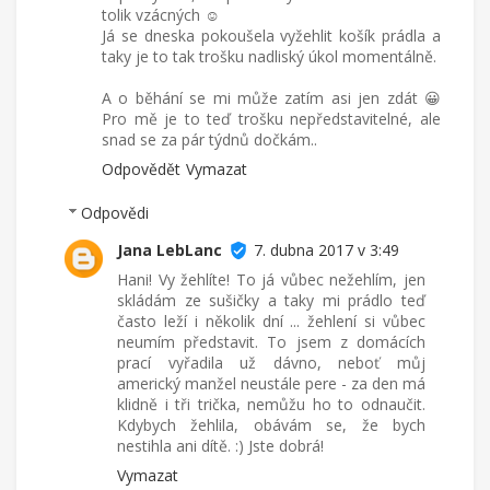
tolik vzácných ☺
Já se dneska pokoušela vyžehlit košík prádla a
taky je to tak trošku nadliský úkol momentálně.
A o běhání se mi může zatím asi jen zdát 😀
Pro mě je to teď trošku nepředstavitelné, ale
snad se za pár týdnů dočkám..
Odpovědět
Vymazat
Odpovědi
Jana LebLanc
7. dubna 2017 v 3:49
Hani! Vy žehlíte! To já vůbec nežehlím, jen
skládám ze sušičky a taky mi prádlo teď
často leží i několik dní ... žehlení si vůbec
neumím představit. To jsem z domácích
prací vyřadila už dávno, neboť můj
americký manžel neustále pere - za den má
klidně i tři trička, nemůžu ho to odnaučit.
Kdybych žehlila, obávám se, že bych
nestihla ani dítě. :) Jste dobrá!
Vymazat