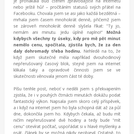
je proflákala buď čtením zpravodajství na internetu
nebo ještě hůř – pročítáním statusů svých přátel na
Facebooku. Chovala jsem se asi jako každá bezdětná –
mrhala jsem časem mnohokrát denně, přičemž jsem
se zároveň mnohokrát denně slyšela říkat: "Ty jo,
nemám ani minutu. Jedu úplně naplno!“
Možná
kdybych všechny ty úseky, kdy pro mě pět minut
nemělo cenu, spočítala, zjistila bych, že za den
daly dohromady třeba hodinu.
Nehledě na to, že
když jsem skutečně měla například dvouhodinový
nepřerušovaný časový blok, stejně jsem na internet
klikala taky a opravdové činnosti jsem se ve
skutečnosti věnovala jenom část té doby.
Píšu tenhle post, neboť v neděli jsem s překvapením
zjistila, že i v pouhých čtrnácti minutách dokážu podat
fantastický výkon. Napsala jsem skoro celý příspěvek,
a i když na internet jsem ho byla schopná dát až za půl
dne, dokončila jsem ho. Kdybych čekala, až budu mít
ničím nepřerušované dvě hodiny a tedy bude "mít
cenu" otevírat počítač, uspořádat si v hlavě myšlenky a
psát, článek by se možná nikdy neobjevil. Ostatně, to