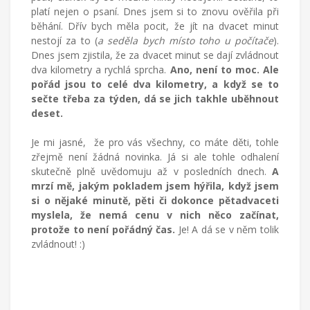
platí nejen o psaní. Dnes jsem si to znovu ověřila při
běhání. Dřív bych měla pocit, že jít na dvacet minut
nestojí za to (
a seděla bych místo toho u počítače
).
Dnes jsem zjistila, že za dvacet minut se dají zvládnout
dva kilometry a rychlá sprcha.
Ano, není to moc. Ale
pořád jsou to celé dva kilometry, a když se to
sečte třeba za týden, dá se jich takhle uběhnout
deset.
Je mi jasné,
že pro vás všechny, co máte děti, tohle
zřejmě není žádná novinka. Já si ale tohle odhalení
skutečně plně uvědomuju až v posledních dnech.
A
mrzí mě, jakým pokladem jsem hýřila, když jsem
si o nějaké minutě, pěti či dokonce pětadvaceti
myslela, že nemá cenu v nich něco začínat,
protože to není pořádný čas.
Je! A dá se v něm tolik
zvládnout! :)