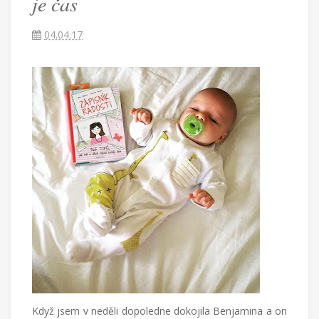
je čas
Češka
provdaná
04.04.17
za
Američana
žijící
v
Turecku
píše
blog
o
životě
v
cizích
zemích,
mateřství
a
radostech
všednodenního
života.
Když jsem v neděli dopoledne dokojila Benjamina a on