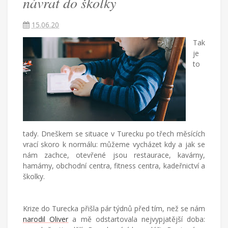
návrat do školky
15.06.20
Češka
Tak
provdaná
je
za
to
Američana
žijící
v
Turecku
píše
blog
o
tady. Dneškem se situace v Turecku po třech měsících
životě
vrací skoro k normálu: můžeme vycházet kdy a jak se
v
nám zachce, otevřené jsou restaurace, kavárny,
cizích
hamámy, obchodní centra, fitness centra, kadeřnictví a
zemích,
mateřství
školky.
a
radostech
všednodenního
Krize do Turecka přišla pár týdnů před tím, než se nám
života.
narodil Oliver
a mě odstartovala nejvypjatější doba: