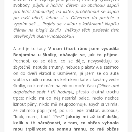
svobody:
půjdu k holiči?, dětem do obchodu aspoň
pro letní kloboučky?, na kafe?, proběhnout se aspoň
po naší ulici?, lehnu si s Oliverem do postele a
vyspím se? ... Projdu se v klidu s kočárkem? Napíšu
článek na blog?! Zavřu (někdy) těch padesát tisíc
otevřených oken v notebooku?!
A teď je to tady!
V osm třicet ráno jsem vysadila
Benjamína u školky, obávajíc se, jak to přijme.
Pochopí, co se dělo, co se děje, nevysvětluju to
zbytečně, nebude smutný, nebude plakat? Ale zatímco
on do dveří vkročil s úsměvem, já jsem se do auta
vrátila s nudlí u nosu a s kelímkem kafe z kavárny vedle
školky, na které mám najednou moře času
(Oliver umí
dopoledne spát i tři hodiny!)
, přesto chutná trochu
trpce: nikdo mi do něj nestrká palec, nikdo nechce
líznout pěny, nikdo mě neupozorňuje, abych si všimla,
že zatímco popíjí(me), po ulici jede traktor, autobus,
"look, mami, taxi!" "Pes!"
Jakoby mi až teď došlo,
kolik v té náročnosti, v tom, co občas vyhnalo
mou trpělivost na samou hranu, co mě občas