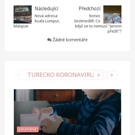
Následující
Předchozí
Nová adresa:
Konec
Kuala Lumpur,
šestinedělí: Co
Malajsie
když se to nemusí "jenom
přežít"?
Žádné komentáře
TURECKO KORONAVIRUS
karanténa
kara