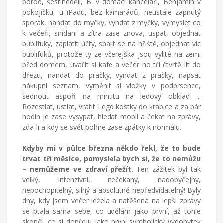
porod, šestinedělí, B. v domácí kanceláři, Benjamín v
pokojíčku, u iPadu, bez kamarádů, neustále zapnutý
sporák, nandat do myčky, vyndat z myčky, vymyslet co
k večeři, snídani a zítra zase znova, uspat, objednat
bublifuky, zaplatit účty, sbalit se na hřiště, objednat víc
bublifuků, protože ty ze včerejška jsou vylité na zemi
před domem, uvařit si kafe a večer ho tři čtvrtě lít do
dřezu, nandat do pračky, vyndat z pračky, napsat
nákupní seznam, vyměnit si vložky v podprsence,
sednout aspoň na minutu na ledový obklad ...
Rozestlat, ustlat, vrátit Lego kostky do krabice a za pár
hodin je zase vysypat, hledat mobil a čekat na zprávy,
zda-li a kdy se svět pohne zase zpátky k normálu.
Kdyby mi v půlce března někdo řekl, že to bude
trvat tři měsíce, pomyslela bych si, že to nemůžu
– nemůžeme ve zdraví přežít.
Ten zážitek byl tak
velký, intenzivní, nečekaný, nadobyčejný,
nepochopitelný, silný a absolutně nepředvídatelný! Byly
dny, kdy jsem večer ležela a natěšená na lepší zprávy
se ptala sama sebe, co udělám jako první, až tohle
skončí, co si dopřeju jako první symbolický výdobytek