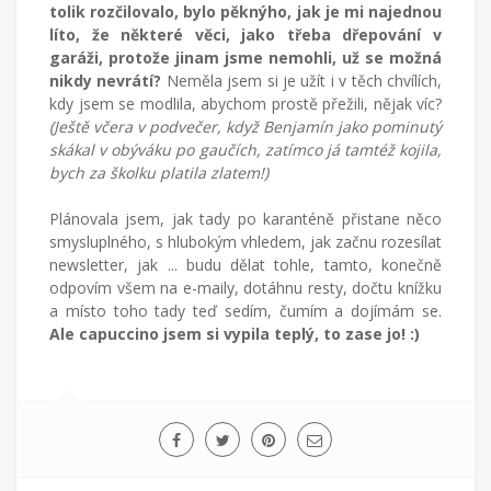
tolik rozčilovalo, bylo pěknýho, jak je mi najednou
líto, že některé věci, jako třeba dřepování v
garáži, protože jinam jsme nemohli, už se možná
nikdy nevrátí?
Neměla jsem si je užít i v těch chvílích,
kdy jsem se modlila, abychom prostě přežili, nějak víc?
(Ještě včera v podvečer, když Benjamín jako pominutý
skákal v obýváku po gaučích, zatímco já tamtéž kojila,
bych za školku platila zlatem!)
Plánovala jsem, jak tady po karanténě přistane něco
smysluplného, s hlubokým vhledem, jak začnu rozesílat
newsletter, jak ... budu dělat tohle, tamto, konečně
odpovím všem na e-maily, dotáhnu resty, dočtu knížku
a místo toho tady teď sedím, čumím a dojímám se.
Ale capuccino jsem si vypila teplý, to zase jo! :)