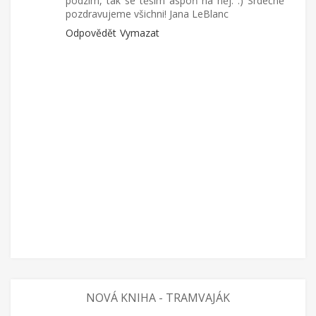
podzim, tak se těším aspoň na něj. :) Srdečně
pozdravujeme všichni! Jana LeBlanc
Odpovědět
Vymazat
NOVÁ KNIHA - TRAMVAJÁK