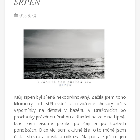
SRPEN
žijící
v
Turecku
01.09.20
píše
blog
o
životě
v
cizích
zemích,
mateřství
a
radostech
všednodenního
života.
Můj srpen byl šíleně nekoordinovaný. Zažila jsem toho
kilometry od stěhování z rozpálené Ankary přes
vzpomínky na dětství v bazénu v Dražovicích po
procházky prázdnou Prahou a šlapání na kole na Lipně,
kde jsem akutně prahla po čaji a po tlustých
ponožkách. O co víc jsem aktivně žila, o to méně jsem
četla, sbírala a posílala odkazy. Na pár ale přece jen