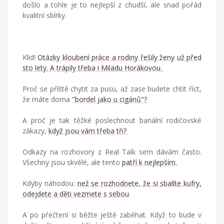
došlo a tohle je to nejlepší z chudší, ale snad pořád
kvalitní sbírky.
Klid!
Otázky kloubení práce a rodiny řešily ženy už před
sto lety. A trápily třeba i Miladu Horákovou.
Proč se příště chytit za pusu, až zase budete chtít říct,
že máte doma
"bordel jako u cigánů"?
A proč je tak těžké poslechnout banální rodičovské
zákazy,
když jsou vám třeba tři?
Odkazy na rozhovory z Real Talk sem dávám často.
Všechny jsou skvělé, ale tento
patří k nejlepším.
Kdyby náhodou:
než se rozhodnete, že si sbalíte kufry,
odejdete a děti vezmete s sebou
.
A po přečtení si běžte ještě zaběhat. Když to bude v