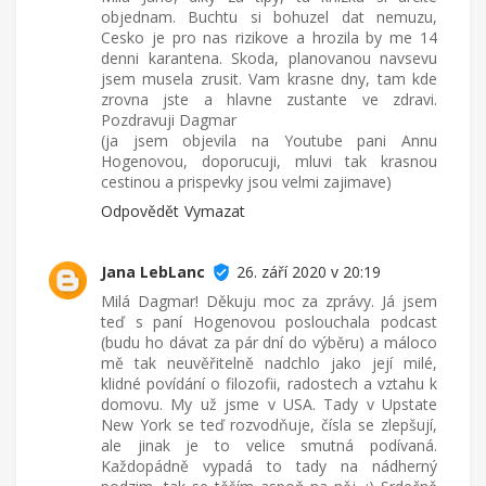
objednam. Buchtu si bohuzel dat nemuzu,
Cesko je pro nas rizikove a hrozila by me 14
denni karantena. Skoda, planovanou navsevu
jsem musela zrusit. Vam krasne dny, tam kde
zrovna jste a hlavne zustante ve zdravi.
Pozdravuji Dagmar
(ja jsem objevila na Youtube pani Annu
Hogenovou, doporucuji, mluvi tak krasnou
cestinou a prispevky jsou velmi zajimave)
Odpovědět
Vymazat
Jana LebLanc
26. září 2020 v 20:19
Milá Dagmar! Děkuju moc za zprávy. Já jsem
teď s paní Hogenovou poslouchala podcast
(budu ho dávat za pár dní do výběru) a máloco
mě tak neuvěřitelně nadchlo jako její milé,
klidné povídání o filozofii, radostech a vztahu k
domovu. My už jsme v USA. Tady v Upstate
New York se teď rozvodňuje, čísla se zlepšují,
ale jinak je to velice smutná podívaná.
Každopádně vypadá to tady na nádherný