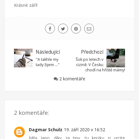
Krásné září!
Následující
Předchozí
"A takhle my
Šok po letech v
tady žijem ..."
cizině: V Česku
chodí na hřiště mámy!
2 komentáře
2 komentáře:
Dagmar Schulz
19. září 2020 v 16:52
Mila Jano, diky za tipy, tu knizku si urcite