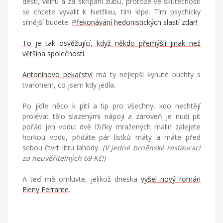
dešti, větru a za skřípání zubů, protože ve skutečnosti
se chcete vyvalit k Netflixu, tím lépe. Tím psychicky
silnější budete.
Překonávání hedonistických slastí zdar!
To je tak osvěžující, když někdo přemýšlí jinak než
většina společnosti
.
Antonínovo pekařství
má ty nejlepší kynuté buchty s
tvarohem, co jsem kdy jedla.
Po jídle něco k pití a tip pro všechny, kdo nechtějí
prolévat tělo slazenými nápoji a zároveň je nudí pít
pořád jen vodu: dvě lžičky mražených malin zalejete
horkou vodu, přidáte pár lístků máty a máte před
sebou čtvrt litru lahody.
(V jedné brněnské restauraci
za neuvěřitelných 69 Kč!)
A teď mě omluvte, jelikož dneska
vyšel nový román
Eleny Ferrante
.