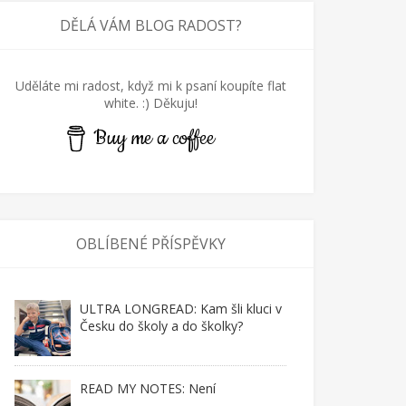
DĚLÁ VÁM BLOG RADOST?
Uděláte mi radost, když mi k psaní koupíte flat
white. :) Děkuju!
Buy me a coffee
OBLÍBENÉ PŘÍSPĚVKY
ULTRA LONGREAD: Kam šli kluci v
Česku do školy a do školky?
READ MY NOTES: Není