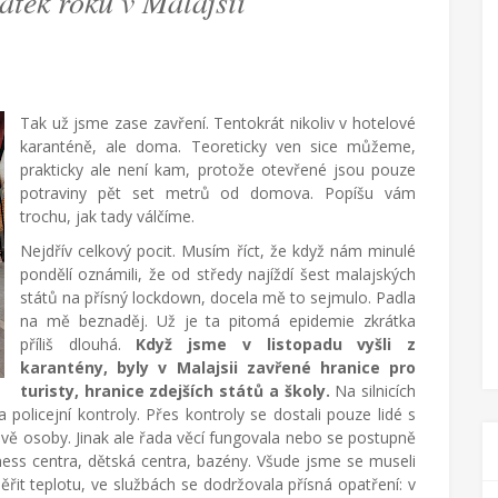
ek roku v Malajsii
Tak už jsme zase zavření. Tentokrát nikoliv v hotelové
karanténě, ale doma. Teoreticky ven sice můžeme,
prakticky ale není kam, protože otevřené jsou pouze
potraviny pět set metrů od domova. Popíšu vám
trochu, jak tady válčíme.
Nejdřív celkový pocit. Musím říct, že když nám minulé
pondělí oznámili, že od středy najíždí šest malajských
států na přísný lockdown, docela mě to sejmulo. Padla
na mě beznaděj. Už je ta pitomá epidemie zkrátka
příliš dlouhá.
Když jsme v listopadu vyšli z
karantény, byly v Malajsii zavřené hranice pro
turisty, hranice zdejších států a školy.
Na silnicích
policejní kontroly. Přes kontroly se dostali pouze lidé s
vě osoby. Jinak ale řada věcí fungovala nebo se postupně
itness centra, dětská centra, bazény. Všude jsme se museli
měřit teplotu, ve službách se dodržovala přísná opatření: v