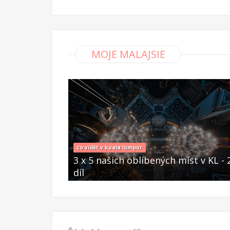
MOJE MALAJSIE
co vidět v kuala lumpur
zhovor s
3 x 5 našich oblíbených míst v KL - 2
ila do školy
díl
Čer 20 2024