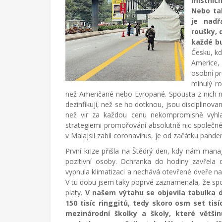
místních
Nebo tak
je nadř
roušky, 
každé bu
Česku, kd
Americe, 
osobní pr
minulý ro
než Američané nebo Evropané. Spousta z nich na
dezinfikují, než se ho dotknou, jsou disciplinovan
než vir za každou cenu nekompromisně vyhla
strategiemi promořování absolutně nic společnéh
v Malajsii zabil coronavirus, je od začátku pandem
První krize přišla na Štědrý den, kdy nám m
pozitivní osoby. Ochranka do hodiny zavřela d
vypnula klimatizaci a nechává otevřené dveře na
V tu dobu jsem taky poprvé zaznamenala, že spo
platy.
V našem výtahu se objevila tabulka d
150 tisíc ringgitů, tedy skoro osm set tisí
mezinárodní školky a školy, které většin