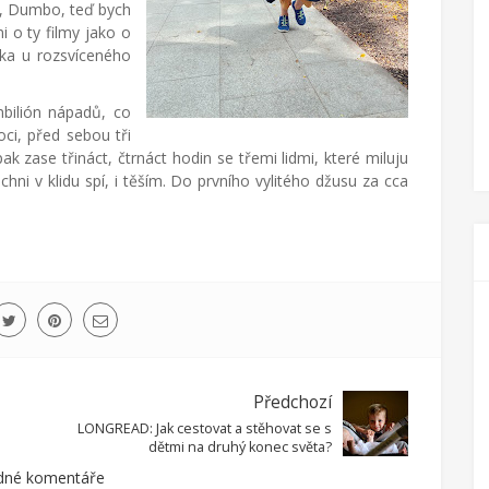
ss, Dumbo, teď bych
i o ty filmy jako o
ška u rozsvíceného
bilión nápadů, co
ci, před sebou tři
k zase třináct, čtrnáct hodin se třemi lidmi, které miluju
hni v klidu spí, i těším. Do prvního vylitého džusu za cca
Předchozí
LONGREAD: Jak cestovat a stěhovat se s
dětmi na druhý konec světa?
dné komentáře