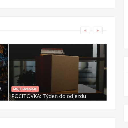
kam zajít 
.
3 x 5 n
MOJE MALAJSIE
POCITOVKA: Týden do odjezdu
díl
Čer 13 2024
Čer 12