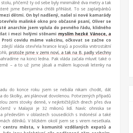
o stolu, přičemž ty od sebe byly minimálně dva metry a tak
 které jsme Benjamína chtěli přihlásit. To se zaplaťpánbů
 mezi dětmi. On byl nadšený, našel si nové kamarády
evřelo malinké okno pro občasné psaní, Oliver se
sté anarchie jsem vplula do pevného řádu, klidného
dělat i mezi holými stěnami
myslím hezké Vánoce, a
. Proti covidu máme vakcínu, očkovat se začne co
dejší vláda otevřela hranice krajů a povolila vnitrostátní
ohli,
protože jsme v zemi noví, a tak na B. padly všechny
nahradíme na konci ledna. Pak vláda začala mluvit také o
země – a to už jsme jásali a málem kupovali letenky na
padu do konce roku jsem se nebála nikam chodit, dát
 do školky, ani plánovat dovolenou. Potvrzených případů
elou zemi stovky denně, v nejkritičtějších dnech přes dva
přičemž v Malajsii je 32 milionů lidí. Navíc ohniska se
la především v oblastech sousedících s Indonésií a také
nách dělníků. V blízkém okolí jsem se s virem nesetkala.
v centru města, v komunitě vzdělaných expatů a