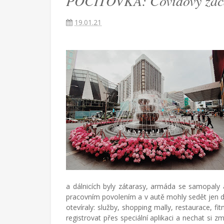
POCITOVKA: Covidový začát
provdaná
za
19.01.21
Američana
žijící
v
Turecku
píše
blog
o
životě
v
cizích
zemích,
mateřství
a
radostech
všednodenního
života.
a dálnicích byly zátarasy, armáda se samopaly a 
pracovním povolením a v autě mohly sedět jen d
otevíraly: služby, shopping mally, restaurace, f
registrovat přes speciální aplikaci a nechat si z