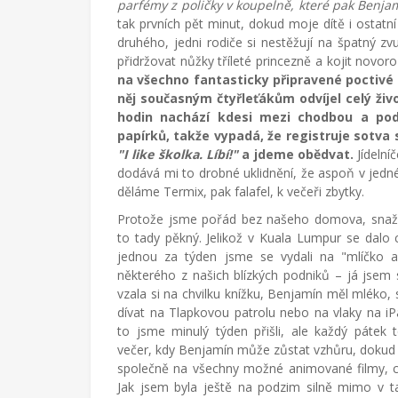
parfémy z poličky v koupelně, které pak Benja
tak prvních pět minut, dokud moje dítě i ostatní 
druhého, jedni rodiče si nestěžují na špatný zvu
přidržovat nůžky tříleté princezně a kojit novoro
na všechno fantasticky připravené poctivé 
něj současným čtyřleťákům odvíjel celý živo
hodin nachází kdesi mezi chodbou a pod
papírků, takže vypadá, že registruje sotva s
"I like školka. Líbí!"
a jdeme obědvat.
Jídeln
dodává mi to drobné uklidnění, že aspoň v jedné 
děláme Termix, pak falafel, k večeři zbytky.
Protože jsme pořád bez našeho domova, snažil
to tady pěkný. Jelikož v Kuala Lumpur se dalo 
jednou za týden jsme se vydali na "mlíčko 
některého z našich blízkých podniků – já jsem 
vzala si na chvilku knížku, Benjamín měl mléko,
dívat na Tlapkovou patrolu nebo na vlaky na iPa
to jsme minulý týden přišli, ale každý pátek
večer, kdy Benjamín může zůstat vzhůru, dokud 
společně na všechny možné animované filmy, c
Jak jsem byla ještě na podzim silně mimo v t