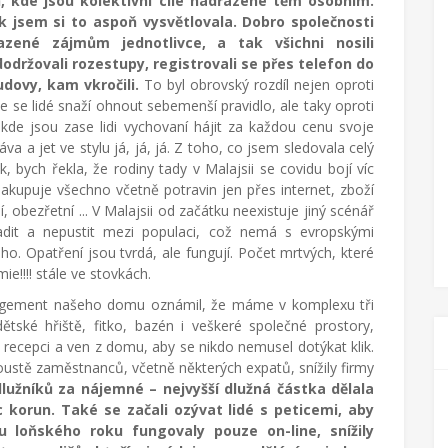
, kde jsou kolektivní cíle nadřazené těm osobním.
 jsem si to aspoň vysvětlovala. Dobro společnosti
azené zájmům jednotlivce, a tak všichni nosili
dodržovali rozestupy, registrovali se přes telefon do
dovy, kam vkročili.
To byl obrovský rozdíl nejen oproti
e se lidé snaží ohnout sebemenší pravidlo, ale taky oproti
kde jsou zase lidi vychovaní hájit za každou cenu svoje
áva a jet ve stylu já, já, já. Z toho, co jsem sledovala celý
k, bych řekla, že rodiny tady v Malajsii se covidu bojí víc
kupuje všechno včetně potravin jen přes internet, zboží
í, obezřetní ... V Malajsii od začátku neexistuje jiný scénář
dit a nepustit mezi populaci, což nemá s evropskými
o. Opatření jsou tvrdá, ale fungují. Počet mrtvých, které
ie!!!! stále ve stovkách.
anagement našeho domu oznámil, že máme v komplexu tři
ětské hřiště, fitko, bazén i veškeré společné prostory,
 recepci a ven z domu, aby se nikdo nemusel dotýkat klik.
ustě zaměstnanců, včetně některých expatů, snížily firmy
lužníků za nájemné – nejvyšší dlužná částka dělala
c korun. Také se začali ozývat lidé s peticemi, aby
u loňského roku fungovaly pouze on-line, snížily