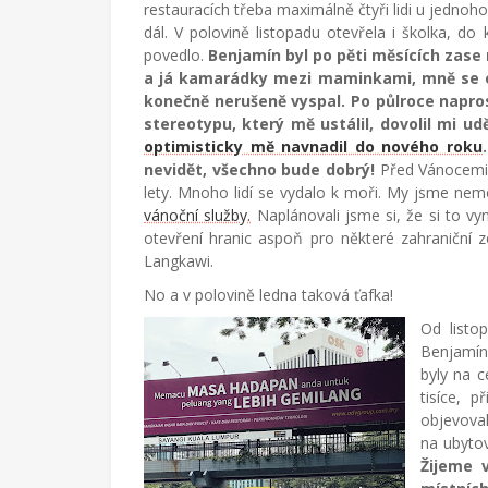
restauracích třeba maximálně čtyři lidi u jednoh
dál. V polovině listopadu otevřela i školka, do
povedlo.
Benjamín byl po pěti měsících zase
a já kamarádky mezi maminkami, mně se ot
konečně nerušeně vyspal. Po půlroce napro
stereotypu, který mě ustálil, dovolil mi u
optimisticky mě navnadil do nového roku
nevidět, všechno bude dobrý!
Před Vánocemi z
lety. Mnoho lidí se vydalo k moři. My jsme nem
vánoční služby.
Naplánovali jsme si, že si to vy
otevření hranic aspoň pro některé zahraniční 
Langkawi.
No a v polovině ledna taková ťafka!
Od listo
Benjamína
byly na c
tisíce, 
objevova
na ubytov
Žijeme 