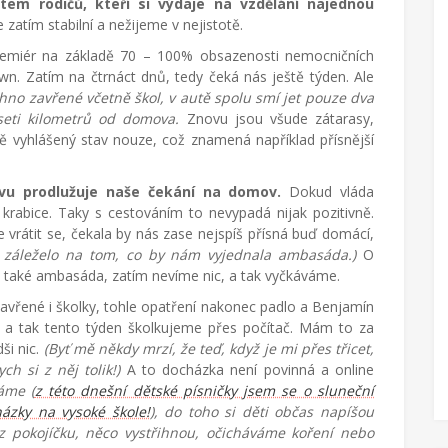
tem rodičů, kteří si výdaje na vzdělání najednou
 zatím stabilní a nežijeme v nejistotě.
 premiér na základě 70 – 100% obsazenosti nemocničních
own. Zatím na čtrnáct dnů, tedy čeká nás ještě týden. Ale
hno zavřené včetně škol, v autě spolu smí jet pouze dva
eti kilometrů od domova.
Znovu jsou všude zátarasy,
vě vyhlášený stav nouze, což znamená například přísnější
vu prodlužuje naše čekání na domov.
Dokud vláda
krabice. Taky s cestováním to nevypadá nijak pozitivně.
e vrátit se, čekala by nás zase nejspíš přísná buď domácí,
 záleželo na tom, co by nám vyjednala ambasáda.)
O
 také ambasáda, zatím nevíme nic, a tak vyčkáváme.
vřené i školky, tohle opatření nakonec padlo a Benjamín
d, a tak tento týden školkujeme přes počítač. Mám to za
ši nic.
(Byť mě někdy mrzí, že teď, když je mi přes třicet,
h si z něj tolik!)
A to docházka není povinná a online
áme (
z této dnešní dětské písničky jsem se o sluneční
ázky na vysoké škole!
), do toho si děti občas napíšou
 z pokojíčku, něco vystřihnou, očicháváme koření nebo