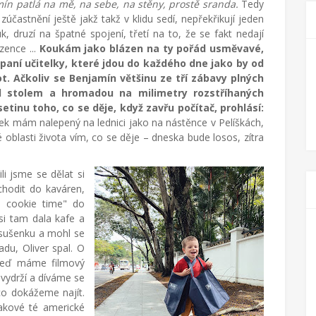
mín patlá na mě, na sebe, na stěny, prostě sranda.
Tedy
zúčastnění ještě jakž takž v klidu sedí, nepřekřikují jeden
k, druzí na špatné spojení, třetí na to, že se fakt nedají
zence ...
Koukám jako blázen na ty pořád usměvavé,
paní učitelky, které jdou do každého dne jako by od
t. Ačkoliv se Benjamín většinu ze tří zábavy plných
 stolem a hromadou na milimetry rozstříhaných
etinu toho, co se děje, když zavřu počítač, prohlásí:
íček mám nalepený na lednici jako na nástěnce v Pelíškách,
oblasti života vím, co se děje – dneska bude losos, zítra
i jsme se dělat si
chodit do kaváren,
a cookie time" do
si tam dala kafe a
 sušenku a mohl se
du, Oliver spal. O
 teď máme filmový
vydrží a díváme se
o dokážeme najít.
akové té americké