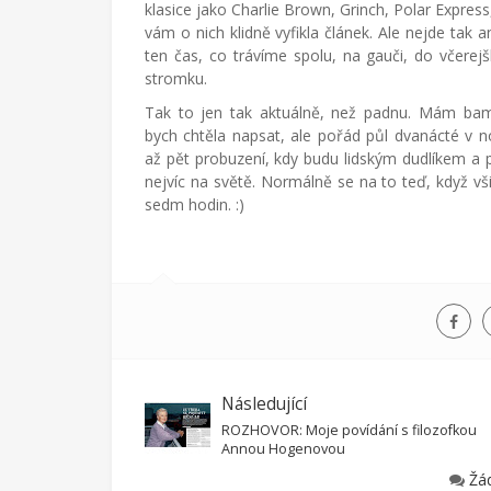
klasice jako Charlie Brown, Grinch, Polar Expre
vám o nich klidně vyfikla článek. Ale nejde tak an
ten čas, co trávíme spolu, na gauči, do včerej
stromku.
Tak to jen tak aktuálně, než padnu. Mám bam
bych chtěla napsat, ale pořád půl dvanácté v no
až pět probuzení, kdy budu lidským dudlíkem a pa
nejvíc na světě. Normálně se na to teď, když všic
sedm hodin. :)
Následující
ROZHOVOR: Moje povídání s filozofkou
Annou Hogenovou
Žá