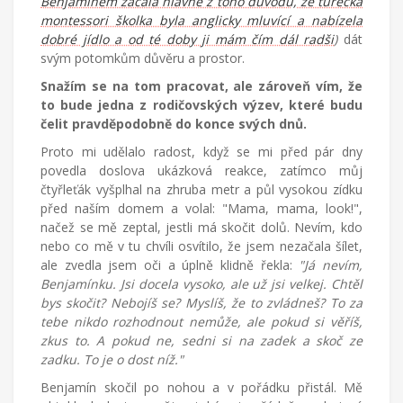
Benjamínem začala hlavně z toho důvodu, že turecká
montessori školka byla anglicky mluvící a nabízela
dobré jídlo a od té doby ji mám čím dál radši
)
dát
svým potomkům důvěru a prostor.
Snažím se na tom pracovat, ale zároveň vím, že
to bude jedna z rodičovských výzev, které budu
čelit pravděpodobně do konce svých dnů.
Proto mi udělalo radost, když se mi před pár dny
povedla doslova ukázková reakce, zatímco můj
čtyřleťák vyšplhal na zhruba metr a půl vysokou zídku
před naším domem a volal: "Mama, mama, look!",
načež se mě zeptal, jestli má skočit dolů. Nevím, kdo
nebo co mě v tu chvíli osvítilo, že jsem nezačala šílet,
ale zvedla jsem oči a úplně klidně řekla:
"Já nevím,
Benjamínku. Jsi docela vysoko, ale už jsi velkej. Chtěl
bys skočit? Nebojíš se? Myslíš, že to zvládneš? To za
tebe nikdo rozhodnout nemůže, ale pokud si věříš,
zkus to. A pokud ne, sedni si na zadek a skoč ze
zadku. To je o dost níž."
Benjamín skočil po nohou a v pořádku přistál. Mě