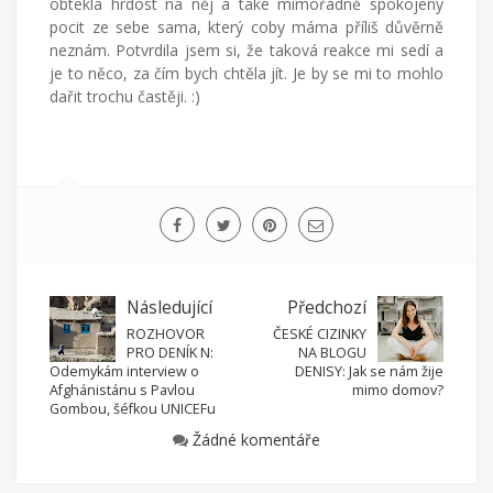
obtekla hrdost na něj a také mimořádně spokojený
pocit ze sebe sama, který coby máma příliš důvěrně
neznám. Potvrdila jsem si, že taková reakce mi sedí a
je to něco, za čím bych chtěla jít. Je by se mi to mohlo
dařit trochu častěji. :)
Následující
Předchozí
ROZHOVOR
ČESKÉ CIZINKY
PRO DENÍK N:
NA BLOGU
Odemykám interview o
DENISY: Jak se nám žije
Afghánistánu s Pavlou
mimo domov?
Gombou, šéfkou UNICEFu
Žádné komentáře