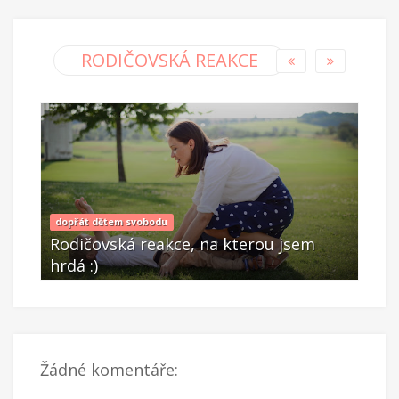
RODIČOVSKÁ REAKCE
dopřát dětem svobodu
dopř
Rodičovská reakce, na kterou jsem
Rod
hrdá :)
hrdá
Zář 28 2021
Zá
Žádné komentáře: