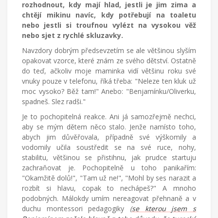
rozhodnout, kdy mají hlad, jestli je jim zima a
chtějí mikinu navíc, kdy potřebují na toaletu
nebo jestli si troufnou vylézt na vysokou věž
nebo sjet z rychlé skluzavky.
Navzdory dobrým předsevzetím se ale většinou slyším
opakovat vzorce, které znám ze svého dětství. Ostatně
do teď, ačkoliv moje maminka vidí většinu roku své
vnuky pouze v telefonu, říká třeba: "Neleze ten kluk už
moc vysoko? Běž tam!" Anebo: "Benjamínku/Oliverku,
spadneš. Slez radši."
Je to pochopitelná reakce. Ani já samozřejmě nechci,
aby se mým dětem něco stalo. Jenže namísto toho,
abych jim důvěřovala, případně své výškomily a
vodomily učila soustředit se na své ruce, nohy,
stabilitu, většinou se přistihnu, jak prudce startuju
zachraňovat je. Pochopitelně u toho panikařím:
"Okamžitě dolů!", "Tam už ne!", "Mohl by ses narazit a
rozbít si hlavu, copak to nechápeš?" A mnoho
podobných. Málokdy umím nereagovat přehnaně a v
duchu montessori pedagogiky
(
se kterou jsem s