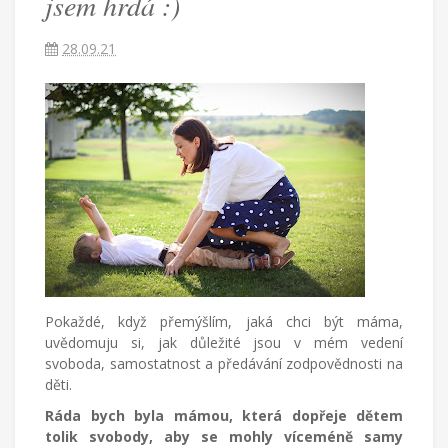
jsem hrdá :)
Češka
provdaná
28.09.21
za
Američana
žijící
v
Turecku
píše
blog
o
životě
v
cizích
zemích,
mateřství
a
Pokaždé, když přemýšlím, jaká chci být máma,
radostech
uvědomuju si, jak důležité jsou v mém vedení
všednodenního
svoboda, samostatnost a předávání zodpovědnosti na
života.
děti.
Ráda bych byla mámou, která dopřeje dětem
tolik svobody, aby se mohly víceméně samy