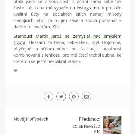
ptala jsem se v souvislosti s dětmi sama sebe tak
často, až to na mě
vybaflo na Instagramu
. A protože
kvalitní účty na sociálních sítích nemají miliony
sledujících, stojí za to jim zase a znova pomáhat k
dalším followerům.
Klik!
Stárnoucí Martin Jaroš se zamyslel nad smyslem
života
. Tleskám za téma, sebereflexi, styl. Dojemné,
obyčejné, a přitom vůbec ne, fascinující urputnost
kombinovaná s lehkostí, pro mě čtecí vrchol dubna, ke
kterému se ještě několikrát vrátím.
💙
Novější příspěvek
Předchozí
CO SE NEVEŠLO
#10