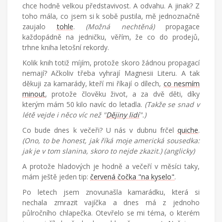
chce hodně velkou představivost. A odvahu. A jinak? Z
toho mála, co jsem si k sobě pustila, mě jednoznačně
zaujalo
tohle
.
(Možná nechtěná)
propagace
každopádně na jedničku, věřím, že co do prodejů,
trhne kniha letošní rekordy.
Kolik knih totiž míjím, protože skoro žádnou propagací
nemají? Ačkoliv třeba vyhrají Magnesii Literu. A tak
děkuji za kamarády, kteří mi říkají o dílech,
co nesmím
minout
, protože člověku život, a za dvě děti, díky
kterým mám 50 kilo navíc do letadla.
(Takže se snad v
létě vejde i něco víc než "
Dějiny lidí
".)
Co bude dnes k večeři? U nás v dubnu frčel
quiche
.
(Ono, to be honest, jak říká moje americká sousedka:
jak je v tom slanina, skoro to nejde zkazit.) (anglicky)
A protože hladových je hodně a večeří v měsíci taky,
mám ještě jeden tip:
červená čočka "na kyselo"
.
Po letech jsem znovunašla kamarádku, která si
nechala zmrazit vajíčka a dnes má z jednoho
půlročního chlapečka. Otevřelo se mi téma, o kterém