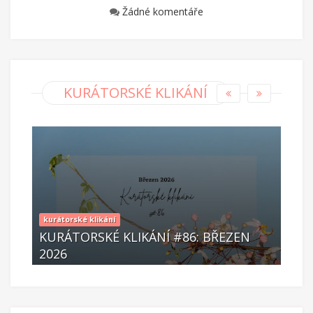
Žádné komentáře
KURÁTORSKÉ KLIKÁNÍ
kurátorské klikání
KURÁTORSKÉ KLIKÁNÍ #86: BŘEZEN
co čí
2026
KUR
Dub 06 2026
Bř