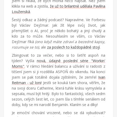
jsem si říkala, že bych mohla něco napsat. Než jsem
klikla na web a zjistila,
že už to brilantně udělala Pavlína
Louženská
.
Šestý odkaz a žádný podcast? Napravíme. Ve Forbesu
byl Václav Dejčmar. Jak žít lépe svůj život, jak
přemýšlet o AI, proč je někdo bohatý a jiný chudý a
kdo za to může. Nesouhlasím se vším, co Václav
Dejčmar říká
(ono když máte zdraví a bezedné kapsy,
rozumuje se to)
, ale
za poslech to každopádně stojí
.
Zbingovat to za večer, nebo si to šetřit aspoň na
týden? Vyšla
nová, údajně poslední série "Workin'
Moms"
. V rámci hledání balancu a užívání si radosti z
těšení jsem si ji rozdělila ASPOŇ do víkendu. Na konci
jsem se pak totálně dojala zjištěním, že zemřel
Ivan
Reitman - už loni
! Jestli se kouká tam shora, věřím, že
na svoji dceru Catherine, která tuhle krásu vymyslela a
sepsala, musí být hrdý. Bylo to fantastický, všech sedm
sezon, celých šest let, co jsem šla s tímhle seriálem od
doby, kdy se mi narodil Benjamín. Klaním se a díky!
Je emoční chování vrozené, nebo se dá vybudovat?