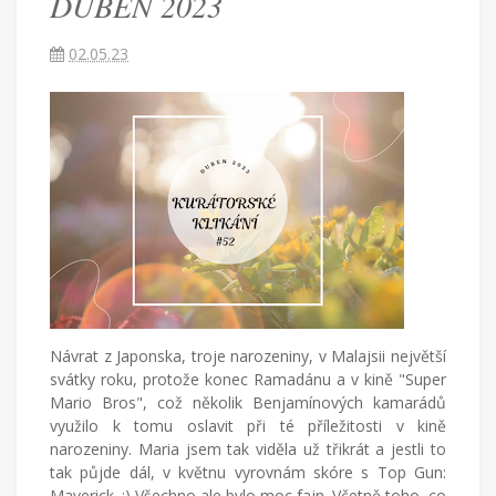
DUBEN 2023
žijící
v
Turecku
02.05.23
píše
blog
o
životě
v
cizích
zemích,
mateřství
a
radostech
všednodenního
života.
Návrat z Japonska, troje narozeniny, v Malajsii největší
svátky roku, protože konec Ramadánu a v kině "Super
Mario Bros", což několik Benjamínových kamarádů
využilo k tomu oslavit při té příležitosti v kině
narozeniny. Maria jsem tak viděla už třikrát a jestli to
tak půjde dál, v květnu vyrovnám skóre s Top Gun:
Maverick. :) Všechno ale bylo moc fajn. Včetně toho, co