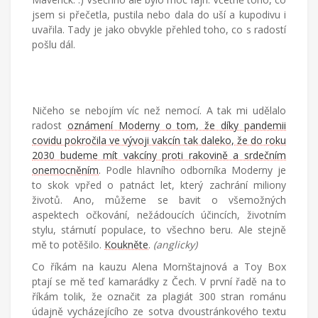
jsem si přečetla, pustila nebo dala do uší a kupodivu i
uvařila. Tady je jako obvykle přehled toho, co s radostí
pošlu dál.
Ničeho se nebojím víc než nemocí. A tak mi udělalo
radost
oznámení Moderny o tom, že díky pandemii
covidu pokročila ve vývoji vakcín tak daleko, že do roku
2030 budeme mít vakcíny proti rakovině a srdečním
onemocněním
. Podle hlavního odborníka Moderny je
to skok vpřed o patnáct let, který zachrání miliony
životů. Ano, můžeme se bavit o všemožných
aspektech očkování, nežádoucích účincích, životním
stylu, stárnutí populace, to všechno beru. Ale stejně
mě to potěšilo.
Koukněte
.
(anglicky)
Co říkám na kauzu Alena Mornštajnová a Toy Box
ptají se mě teď kamarádky z Čech. V první řadě na to
říkám tolik, že označit za plagiát 300 stran románu
údajně vycházejícího ze sotva dvoustránkového textu