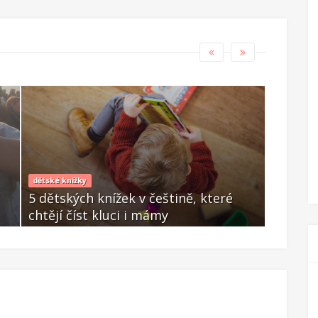
dětské knížky
co mi dělá
5 dětských knížek v češtině, které
LONGRE
chtějí číst kluci i mámy
mého ži
Dub 11 2025
Úno 28