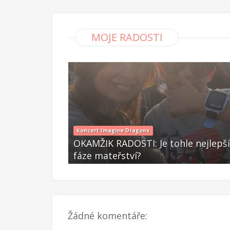
MOJE RADOSTI
koncert Imagine Dragons
í zatím ne
OKAMŽIK RADOSTI: Je tohle nejlepší
fáze mateřství?
Čer 25 2025
Žádné komentáře: