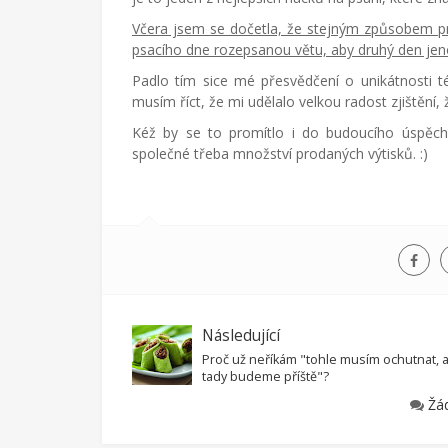
Včera jsem se dočetla, že stejným způsobem pr
psacího dne rozepsanou větu, aby druhý den jen
Padlo tím sice mé přesvědčení o unikátnosti té
musím říct, že mi udělalo velkou radost zjištění, 
Kéž by se to promítlo i do budoucího úspěch
společné třeba množství prodaných výtisků. :)
Následující
Proč už neříkám "tohle musím ochutnat, 
tady budeme příště"?
Žá