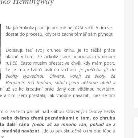
ako Hemingway
Na jakémkoliv psaní je pro mě nejtěžší začít. A tím se
dostat do procesu, kdy text začne téměř sám plynout.
Dopisuju teď svoji druhou knihu. Je to těžká práce
hlavně v tom, že ačkoliv jsem odbourala maximum
rušičů, často musím přestat ve chvíli, kdy mám pocit,
že je moje tvůrčí úsilí na vrcholu:
je potřeba jít do
školky vyzvednou Olivera, volají ze školy, že
Benjamín má teplotu, slíbila jsem někomu oběd a
 už se ke kreativní práci daný den většinou nevrátím.
de a čím jsem přestala, jak vhodně navázat... než se tím
em si za těch pár let nad knihou strávených takový hezký
u nebo dvěma třemi poznámkami o tom, co zhruba
la další ráno
(nebo až za mnoho rán, pokud se z
snadněji navázat.
Jde to pak skutečně o mnoho lépe a
nám.