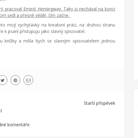
ý pracoval Ernest Hemingway. Taky si nechával na konci
om sedl a přesně věděl, čím začne.
to mojí vychytávky na kreativní práci, na druhou stranu
že k psaní přistupuju jako slavný spisovatel.
u knížky a měla bych se slavným spisovatelem jednou
Starší příspěvek
až
dné komentáře