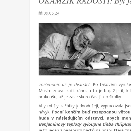
OKAMŽIK RADOSTI: Být j
Američana
žijící
09.05.24
v
Turecku
píše
blog
o
životě
v
cizích
zemích,
mateřství
a
radostech
všednodenního
zničehonic už je dvanáct.
Po takovém vyrušení
života.
Musím znovu začít ráno, a to je boj. Zjistit, k
prokoušu, už je zase skoro čas jít do školky.
Aby mi šly začátky jednodušeji, vypracovala js
návyk.
Psaní končím buď rozepsanou věto
bude v následujícím odstavci, abych moh
Benjamínovy teploty vyloupne třeba chřipka)
je to jeden z nejlepších hacků na psaní, které z