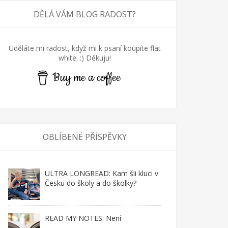
DĚLÁ VÁM BLOG RADOST?
Uděláte mi radost, když mi k psaní koupíte flat
white. :) Děkuju!
Buy me a coffee
OBLÍBENÉ PŘÍSPĚVKY
ULTRA LONGREAD: Kam šli kluci v
Česku do školy a do školky?
READ MY NOTES: Není