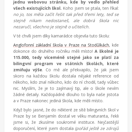
jednu webovou stránku, kde by vedlo přehled
všech existujících škol.
Koho jsem se ptala, ten říkal:
no jo, tos měla začít řešit tak před třemi lety, teď se
stejně nikam nedostaneš, ale dobrá škola nic
nezaručí, všechno je stejně o učitelích.
V té chvíli jsem díky kamarádce objevila tuto školu:
Anglofonní základní škola v Praze na Stodůlkách
, kde
dokonce do druhého ročníku měli místo!
A školné je
115.000, tedy víceméně stejné jako se platí za
bilingvní program ve státních školách, které
zmiňuju výše
. Co mě ale překvapilo, že jak jsem
skoro na každou školu dostala nějaké reference od
někoho, kdo znal někoho, kdo do ní chodil, tady vůbec
nic. Myslím, že je to zajímavý tip, ale o škole nevím
žádné detaily. Každopádně dlouho to byla naše jistota
a v Praze nakonec jediná škola, kde měli místo.
Když bylo jasné, že do některé ze sítě bilingvních škol v
Praze by se Benjamín dostal ve věku maturanta, řekli
jsme si, že zkusíme soukromé instituce. Nejčastější
doporučení, které jsem dostala
(pořád ještě ze zdrojů