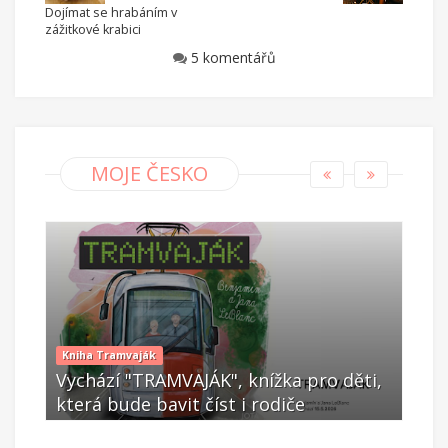
Dojímat se hrabáním v
zážitkové krabici
5 komentářů
MOJE ČESKO
Kniha Tramvaják
dení
Vychází "TRAMVAJÁK", knížka pro děti,
Můj
která bude bavit číst i rodiče
jed
Kvě 12 2026
Du