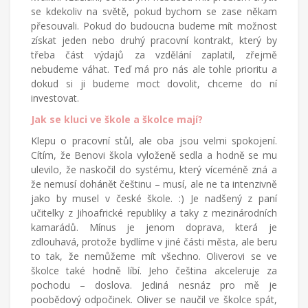
se kdekoliv na světě, pokud bychom se zase někam
přesouvali. Pokud do budoucna budeme mít možnost
získat jeden nebo druhý pracovní kontrakt, který by
třeba část výdajů za vzdělání zaplatil, zřejmě
nebudeme váhat. Teď má pro nás ale tohle prioritu a
dokud si ji budeme moct dovolit, chceme do ní
investovat.
Jak se kluci ve škole a školce mají?
Klepu o pracovní stůl, ale oba jsou velmi spokojení.
Cítím, že Benovi škola vyloženě sedla a hodně se mu
ulevilo, že naskočil do systému, který víceméně zná a
že nemusí dohánět češtinu – musí, ale ne ta intenzivně
jako by musel v české škole. :) Je nadšený z paní
učitelky z Jihoafrické republiky a taky z mezinárodních
kamarádů. Mínus je jenom doprava, která je
zdlouhavá, protože bydlíme v jiné části města, ale beru
to tak, že nemůžeme mít všechno. Oliverovi se ve
školce také hodně líbí. Jeho čeština akceleruje za
pochodu – doslova. Jediná nesnáz pro mě je
poobědový odpočinek. Oliver se naučil ve školce spát,