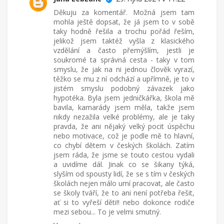
Děkuju za komentář. Možná jsem tam
mohla ještě dopsat, že já jsem to v sobě
taky hodně řešila a trochu pořád řeším,
jelikož jsem taktéž vyšla z klasického
vzdělání a často přemýšlím, jestli je
soukromé ta správná cesta - taky v tom
smyslu, že jak na ni jednou člověk vyrazí,
těžko se mu z ní odchází a upřímně, je to v
jistém smyslu podobný závazek jako
hypotéka. Byla jsem jedničkářka, škola mě
bavila, kamarády jsem měla, takže jsem
nikdy nezažila velké problémy, ale je taky
pravda, že ani nějaký velký pocit úspěchu
nebo motivace, což je podle mě to hlavní,
co chybí dětem v českých školách. Zatím
jsem ráda, že jsme se touto cestou vydali
a uvidíme dál. Jinak co se šikany týká,
slyším od spousty lidí, že se s tím v českých
školách nejen málo umí pracovat, ale často
se školy tváří, že to ani není potřeba řešit,
ať si to vyřeší děti!! nebo dokonce rodiče
mezi sebou... To je velmi smutný.