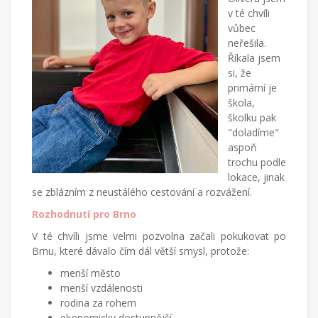
v té chvíli
vůbec
neřešila.
Říkala jsem
si, že
primární je
škola,
školku pak
"doladíme"
aspoň
trochu podle
lokace, jinak
se zblázním z neustálého cestování a rozvážení.
Rozhodnutí pro Brno
V té chvíli jsme velmi pozvolna začali pokukovat po
Brnu, které dávalo čím dál větší smysl, protože:
menší město
menší vzdálenosti
rodina za rohem
ekonomicky dostupnější