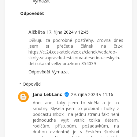
Vymazat
Odpovědět
Alžběta
17. října 2024 v 12:45
Děkuju za podrobné postřehy. Zrovna dnes
jsem si přečetla článek na čt24:
https://ct24.ceskatelevize.cz/clanek/veda/do-
skoly-se-opravdu-tesi-sotva-desetina-ceskych-
deti-ukazal-velky-pruzkum-354039
Odpovědět
Vymazat
Odpovědi
Jana LebLanc
29. října 2024 v 11:16
Ano, ano, taky jsem to viděla a je to
smutný. Slyšela jsem to probírat i holky z
podcastu Inbox - na jednu stranu fakt není
jednoduché vyjít vstříc tolika dětem,
rodičům, přístupům, požadavkům, na
druhou evidentně je v českém školství