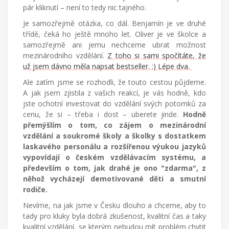
pár kliknutí – není to tedy nic tajného.
Je samozřejmě otázka, co dál. Benjamín je ve druhé
třídě, čeká ho ještě mnoho let. Oliver je ve školce a
samozřejmě ani jemu nechceme ubrat možnost
mezinárodního vzdělání.
Z toho si sami spočítáte, že
už jsem dávno měla napsat bestseller. :) Lépe dva.
Ale zatím jsme se rozhodli, že touto cestou půjdeme.
A jak jsem zjistila z vašich reakcí, je vás hodně, kdo
jste ochotní investovat do vzdělání svých potomků za
cenu, že si – třeba i dost – uberete jinde.
Hodně
přemýšlím o tom, co zájem o mezinárodní
vzdělání a soukromé školy a školky s dostatkem
laskavého personálu a rozšířenou výukou jazyků
vypovídají o českém vzdělávacím systému, a
především o tom, jak drahé je ono "zdarma", z
něhož vycházejí demotivované děti a smutní
rodiče.
Nevíme, na jak jsme v Česku dlouho a chceme, aby to
tady pro kluky byla dobrá zkušenost, kvalitní čas a taky
kvalitní vzdělání, se kterým nebudou mít problém chytit