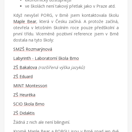
ve školách není takový přetlak jako v Praze atd.
Když nevyšel PORG, v Brně jsem kontaktovala školu
Maple Bear
, která v Česku začíná. A protože začíná,
otevřela v letošním školním roce pouze předškolní a
první třídu. Víceméně pozitivní reference jsem v Brně
dostala na tyto školy:
SMZŠ Rozmarýnová
Labyrinth - Laboratorní škola Brno
ZŠ Bakalova
(rozšířená výška jazyků)
ZŠ Eduard
MINT Montessori
ZŠ Heuréka
SCIO škola Brno
ZŠ Didaktis
Žádná z nich ale není bilingvní.
Kromě Maple Bear a PORGU jsou v Brně snad jen dvě