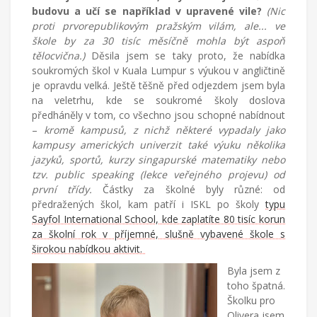
budovu a učí se například v upravené vile?
(Nic
proti prvorepublikovým pražským vilám, ale... ve
škole by za 30 tisíc měsíčně mohla být aspoň
tělocvična.)
Děsila jsem se taky proto, že nabídka
soukromých škol v Kuala Lumpur s výukou v angličtině
je opravdu velká. Ještě těšně před odjezdem jsem byla
na veletrhu, kde se soukromé školy doslova
předháněly v tom, co všechno jsou schopné nabídnout
–
kromě kampusů, z nichž některé vypadaly jako
kampusy amerických univerzit také výuku několika
jazyků, sportů, kurzy singapurské matematiky nebo
tzv. public speaking (lekce veřejného projevu) od
první třídy.
Částky za školné byly různé: od
předražených škol, kam patří i ISKL po školy
typu
Sayfol International School, kde zaplatíte 80 tisíc korun
za školní rok v příjemné, slušně vybavené škole s
širokou nabídkou aktivit.
Byla jsem z
toho špatná.
Školku pro
Olivera jsem