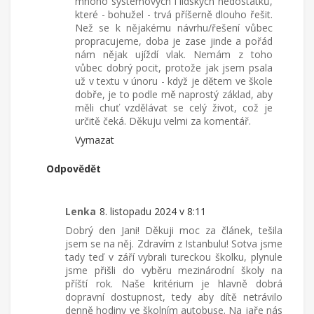
mnoho systémových i lidských nedostatků,
které - bohužel - trvá příšerně dlouho řešit.
Než se k nějakému návrhu/řešení vůbec
propracujeme, doba je zase jinde a pořád
nám nějak ujíždí vlak. Nemám z toho
vůbec dobrý pocit, protože jak jsem psala
už v textu v únoru - když je dětem ve škole
dobře, je to podle mě naprostý základ, aby
měli chuť vzdělávat se celý život, což je
určitě čeká. Děkuju velmi za komentář.
Vymazat
Odpovědět
Lenka
8. listopadu 2024 v 8:11
Dobrý den Jani! Děkuji moc za článek, tešila
jsem se na něj. Zdravím z Istanbulu! Sotva jsme
tady teď v září vybrali tureckou školku, plynule
jsme přišli do vyběru mezinárodní školy na
příští rok. Naše kritérium je hlavně dobrá
dopravní dostupnost, tedy aby dítě netrávilo
denně hodiny ve školním autobuse. Na jaře nás