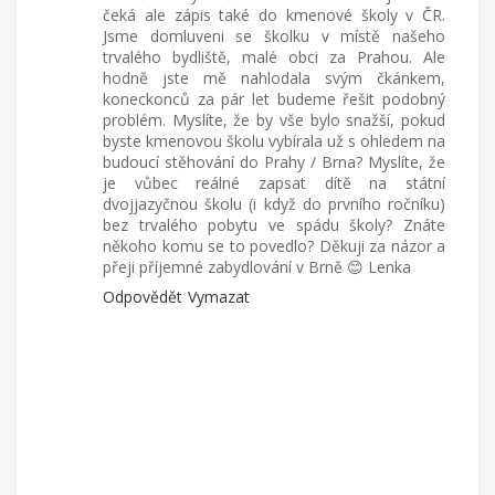
čeká ale zápis také do kmenové školy v ČR.
Jsme domluveni se školku v místě našeho
trvalého bydliště, malé obci za Prahou. Ale
hodně jste mě nahlodala svým čkánkem,
koneckonců za pár let budeme řešit podobný
problém. Myslíte, že by vše bylo snažší, pokud
byste kmenovou školu vybírala už s ohledem na
budoucí stěhování do Prahy / Brna? Myslíte, že
je vůbec reálné zapsat dítě na státní
dvojjazyčnou školu (i když do prvního ročníku)
bez trvalého pobytu ve spádu školy? Znáte
někoho komu se to povedlo? Děkuji za názor a
přeji příjemné zabydlování v Brně 😊 Lenka
Odpovědět
Vymazat