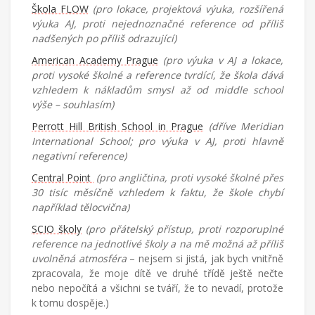
Škola FLOW
(pro lokace, projektová výuka, rozšířená
výuka AJ, proti nejednoznačné reference od příliš
nadšených po příliš odrazující)
American Academy Prague
(pro výuka v AJ a lokace,
proti vysoké školné a reference tvrdící, že škola dává
vzhledem k nákladům smysl až od middle school
výše – souhlasím)
Perrott Hill British School in Prague
(dříve Meridian
International School; pro výuka v AJ, proti hlavně
negativní reference)
Central Point
(pro angličtina, proti vysoké školné přes
30 tisíc měsíčně vzhledem k faktu, že škole chybí
například tělocvična)
SCIO školy
(pro přátelský přístup, proti rozporuplné
reference na jednotlivé školy a na mě možná až příliš
uvolněná atmosféra
– nejsem si jistá, jak bych vnitřně
zpracovala, že moje dítě ve druhé třídě ještě nečte
nebo nepočítá a všichni se tváří, že to nevadí, protože
k tomu dospěje.)