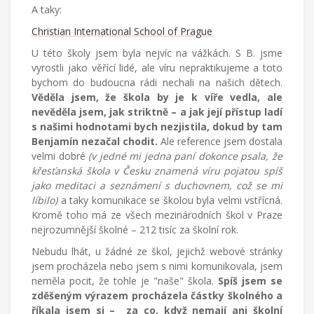
A taky:
Christian International School of Prague
U této školy jsem byla nejvíc na vážkách. S B. jsme
vyrostli jako věřící lidé, ale víru nepraktikujeme a toto
bychom do budoucna rádi nechali na našich dětech.
Věděla jsem, že škola by je k víře vedla, ale
nevěděla jsem, jak striktně – a jak její přístup ladí
s našimi hodnotami bych nezjistila, dokud by tam
Benjamín nezačal chodit.
Ale reference jsem dostala
velmi dobré
(v jedné mi jedna paní dokonce psala, že
křesťanská škola v Česku znamená víru pojatou spíš
jako meditaci a seznámení s duchovnem, což se mi
líbilo)
a taky komunikace se školou byla velmi vstřícná.
Kromě toho má ze všech mezinárodních škol v Praze
nejrozumnější školné – 212 tisíc za školní rok.
Nebudu lhát, u žádné ze škol, jejichž webové stránky
jsem procházela nebo jsem s nimi komunikovala, jsem
neměla pocit, že tohle je "naše" škola.
Spíš jsem se
zděšeným výrazem procházela částky školného a
říkala jsem si – za co, když nemají ani školní