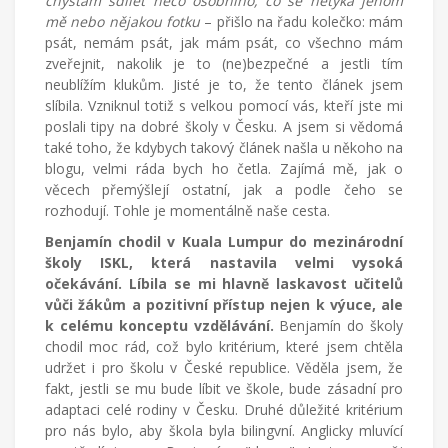
chystám sdílet něco osobního, co se netýká jenom
životě
mě nebo nějakou fotku
– přišlo na řadu kolečko: mám
v
psát, nemám psát, jak mám psát, co všechno mám
cizích
zveřejnit, nakolik je to (ne)bezpečné a jestli tím
zemích,
neublížím klukům. Jisté je to, že tento článek jsem
mateřství
slíbila. Vzniknul totiž s velkou pomocí vás, kteří jste mi
a
poslali tipy na dobré školy v Česku. A jsem si vědomá
radostech
také toho, že kdybych takový článek našla u někoho na
všednodenního
blogu, velmi ráda bych ho četla. Zajímá mě, jak o
života.
věcech přemýšlejí ostatní, jak a podle čeho se
rozhodují. Tohle je momentálně naše cesta.
Benjamín chodil v Kuala Lumpur do mezinárodní
školy ISKL, která nastavila velmi vysoká
očekávání. Líbila se mi hlavně laskavost učitelů
vůči žákům a pozitivní přístup nejen k výuce, ale
k celému konceptu vzdělávání.
Benjamín do školy
chodil moc rád, což bylo kritérium, které jsem chtěla
udržet i pro školu v České republice. Věděla jsem, že
fakt, jestli se mu bude líbit ve škole, bude zásadní pro
adaptaci celé rodiny v Česku. Druhé důležité kritérium
pro nás bylo, aby škola byla bilingvní. Anglicky mluvící