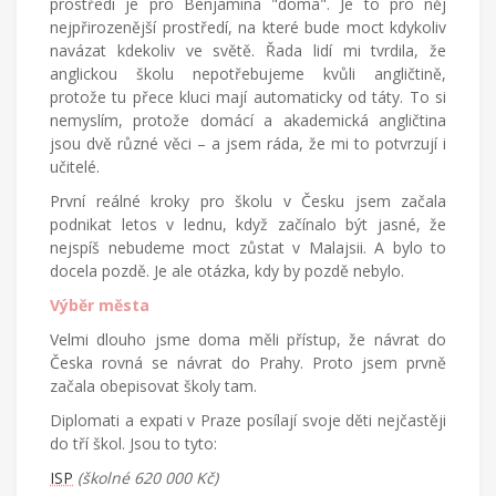
prostředí je pro Benjamína "doma". Je to pro něj
nejpřirozenější prostředí, na které bude moct kdykoliv
navázat kdekoliv ve světě. Řada lidí mi tvrdila, že
anglickou školu nepotřebujeme kvůli angličtině,
protože tu přece kluci mají automaticky od táty. To si
nemyslím, protože domácí a akademická angličtina
jsou dvě různé věci – a jsem ráda, že mi to potvrzují i
učitelé.
První reálné kroky pro školu v Česku jsem začala
podnikat letos v lednu, když začínalo být jasné, že
nejspíš nebudeme moct zůstat v Malajsii. A bylo to
docela pozdě. Je ale otázka, kdy by pozdě nebylo.
Výběr města
Velmi dlouho jsme doma měli přístup, že návrat do
Česka rovná se návrat do Prahy. Proto jsem prvně
začala obepisovat školy tam.
Diplomati a expati v Praze posílají svoje děti nejčastěji
do tří škol. Jsou to tyto:
ISP
(školné 620 000 Kč)