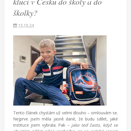
kluci v Česku do školy a do
školy
školky?
a
15.10.24
do
školky?
Češka
provdaná
za
Američana
žijící
v
Turecku
Tento článek chystám už velmi dlouho – omlouvám se.
píše
Nejprve jsem měla jasně dané, že budu sdílet, jaké
blog
instituce jsem vybrala. Pak –
jako teď často, když se
o