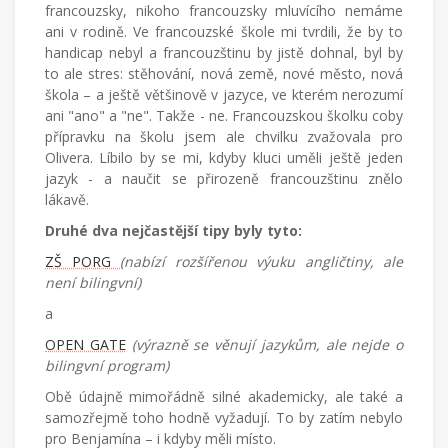
francouzsky, nikoho francouzsky mluvícího nemáme
ani v rodině. Ve francouzské škole mi tvrdili, že by to
handicap nebyl a francouzštinu by jistě dohnal, byl by
to ale stres: stěhování, nová země, nové město, nová
škola – a ještě většinově v jazyce, ve kterém nerozumí
ani "ano" a "ne". Takže - ne. Francouzskou školku coby
přípravku na školu jsem ale chvilku zvažovala pro
Olivera. Líbilo by se mi, kdyby kluci uměli ještě jeden
jazyk - a naučit se přirozeně francouzštinu znělo
lákavě.
Druhé dva nejčastější tipy byly tyto:
ZŠ PORG
(nabízí rozšířenou výuku angličtiny, ale
není bilingvní)
a
OPEN GATE
(výrazně se věnují jazykům, ale nejde o
bilingvní program)
Obě údajně mimořádně silné akademicky, ale také a
samozřejmě toho hodně vyžadují. To by zatím nebylo
pro Benjamína – i kdyby měli místo.