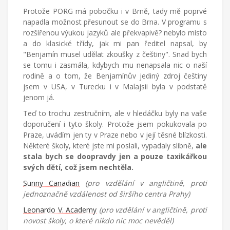
Protože PORG má pobočku i v Brně, tady mě poprvé
napadla možnost přesunout se do Brna. V programu s
rozšířenou výukou jazyků ale překvapivě? nebylo místo
a do klasické třídy, jak mi pan ředitel napsal, by
"Benjamín musel udělat zkoušky z češtiny". Snad bych
se tomu i zasmála, kdybych mu nenapsala nic o naší
rodině a o tom, že Benjamínův jediný zdroj češtiny
jsem v USA, v Turecku i v Malajsii byla v podstatě
jenom já.
Teď to trochu zestručním, ale v hledáčku byly na vaše
doporučení i tyto školy. Protože jsem pokukovala po
Praze, uvádím jen ty v Praze nebo v její těsné blízkosti.
Některé školy, které jste mi poslali, vypadaly slibně,
ale
stala bych se doopravdy jen a pouze taxikářkou
svých dětí, což jsem nechtěla.
Sunny Canadian
(pro vzdělání v angličtině, proti
jednoznačně vzdálenost od širšího centra Prahy)
Leonardo V. Academy
(pro vzdělání v angličtině, proti
novost školy, o které nikdo nic moc nevěděl)