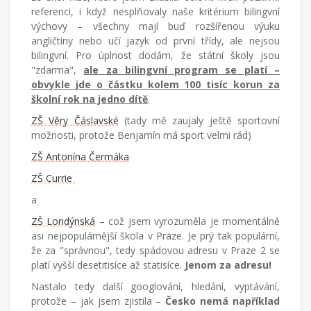
referenci, i když nesplňovaly naše kritérium bilingvní
výchovy – všechny mají buď rozšířenou výuku
angličtiny nebo učí jazyk od první třídy, ale nejsou
bilingvní. Pro úplnost dodám, že státní školy jsou
"zdarma",
ale za bilingvní program se platí –
obvykle jde o částku kolem 100 tisíc korun za
školní rok na jedno dítě
.
ZŠ Věry Čáslavské
(tady mě zaujaly ještě sportovní
možnosti, protože Benjamín má sport velmi rád)
ZŠ Antonína Čermáka
ZŠ Currie
a
ZŠ Londýnská
– což jsem vyrozuměla je momentálně
asi nejpopulárnější škola v Praze. Je prý tak populární,
že za "správnou", tedy spádovou adresu v Praze 2 se
platí vyšší desetitisíce až statisíce.
Jenom za adresu!
Nastalo tedy další googlování, hledání, vyptávání,
protože – jak jsem zjistila –
Česko nemá například