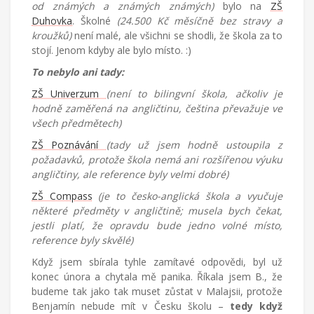
od známých a známých známých)
bylo na
ZŠ
Duhovka
. Školné
(24.500 Kč měsíčně bez stravy a
kroužků)
není malé, ale všichni se shodli, že škola za to
stojí. Jenom kdyby ale bylo místo. :)
To nebylo ani tady:
ZŠ Univerzum
(není to bilingvní škola, ačkoliv je
hodně zaměřená na angličtinu, čeština převažuje ve
všech předmětech)
ZŠ Poznávání
(tady už jsem hodně ustoupila z
požadavků, protože škola nemá ani rozšířenou výuku
angličtiny, ale reference byly velmi dobré)
ZŠ Compass
(je to česko-anglická škola a vyučuje
některé předměty v angličtině; musela bych čekat,
jestli platí, že opravdu bude jedno volné místo,
reference byly skvělé)
Když jsem sbírala tyhle zamítavé odpovědi, byl už
konec února a chytala mě panika. Říkala jsem B., že
budeme tak jako tak muset zůstat v Malajsii, protože
Benjamín nebude mít v Česku školu –
tedy když