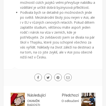
možností cizích jazyků velmi převyšuje nabídku a
vzdělání je určitě dobrá byznysová příležitost.
Podívala bych se detailně po možnostech jinde
po světě. Mezinárodní školy jsou nejen v Asii, ale
i v EU v různých cenových relacích. Pokud dětem
zaplatíte studium, většinou máte aspoň jeden
rodič i nárok na víza v zemích, kde je
potřebujete. Ze zvědavosti jsem se dívala na pár
škol v Thajsku, které jsou schopné všechno za
vás vyřídit. Náklady na život záleží na destinaci a
na tom, na co jste zvyklí, ale v Asii jsou obecně
nižší než v Česku.
Následující
Předchozí
OKAMŽIK
O odloučení
RADOSTI: