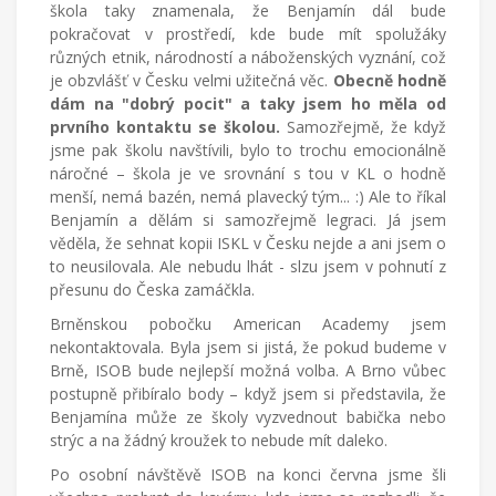
škola taky znamenala, že Benjamín dál bude
pokračovat v prostředí, kde bude mít spolužáky
různých etnik, národností a náboženských vyznání, což
je obzvlášť v Česku velmi užitečná věc.
Obecně hodně
dám na "dobrý pocit" a taky jsem ho měla od
prvního kontaktu se školou.
Samozřejmě, že když
jsme pak školu navštívili, bylo to trochu emocionálně
náročné – škola je ve srovnání s tou v KL o hodně
menší, nemá bazén, nemá plavecký tým... :) Ale to říkal
Benjamín a dělám si samozřejmě legraci. Já jsem
věděla, že sehnat kopii ISKL v Česku nejde a ani jsem o
to neusilovala. Ale nebudu lhát - slzu jsem v pohnutí z
přesunu do Česka zamáčkla.
Brněnskou pobočku American Academy jsem
nekontaktovala. Byla jsem si jistá, že pokud budeme v
Brně, ISOB bude nejlepší možná volba. A Brno vůbec
postupně přibíralo body – když jsem si představila, že
Benjamína může ze školy vyzvednout babička nebo
strýc a na žádný kroužek to nebude mít daleko.
Po osobní návštěvě ISOB na konci června jsme šli