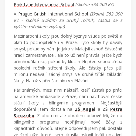
Park Lane International School
(školné 534 200 Kč)
A
Prague British International School
(školné 582 350
Kč - školné uvádím za druhý ročník, částka se s
vyšším ročníkem zvyšuje)
Mezinárodní školy jsou dobrý byznys všude po světě a
platí to pochopitelně i v Praze. Tyto školy by dávaly
smysl, pokud by nám je jako v Malajsii aspoň částečně
hradil zaměstnavatel, ale to už není pravda. Ještě bych
přimhouřila oko, pokud by kluci měli před sebou třeba
poslední ročník střední školy. Ale částky přes půl
milionu nedávají žádný smysl ve druhé třídě základní
školy. Natož v předškolním vzdělávání.
Pár známých, mezi nimi někteří, kteří zůstali po práci
na americké ambasádě v Praze, nám navrhovali české
státní školy s bilingvním programem. Nejčastější
doporučení jsem dostala na
ZŠ Angel
a
ZŠ
Petra
Strozziho
. Z obou mi ale obratem odpověděli, že do
bilingvního programu nepřijímají nové žáky z
kapacitních důvodů. Stejné odpovědi jsem pak dostala
ze škol níže, které jsem zkusila oslovit kvůli pozitivní