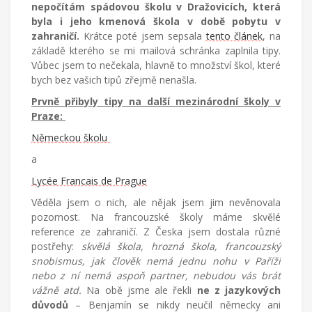
nepočítám spádovou školu v Dražovicích, která
byla i jeho kmenová škola v době pobytu v
zahraničí.
Krátce poté jsem sepsala
tento článek
, na
základě kterého se mi mailová schránka zaplnila tipy.
Vůbec jsem to nečekala, hlavně to množství škol, které
bych bez vašich tipů zřejmě nenašla.
Prvně přibyly tipy na další mezinárodní školy v
Praze:
Německou školu
a
Lycée Francais de Prague
Věděla jsem o nich, ale nějak jsem jim nevěnovala
pozornost. Na francouzské školy máme skvělé
reference ze zahraničí. Z Česka jsem dostala různé
postřehy:
skvělá škola, hrozná škola, francouzský
snobismus, jak člověk nemá jednu nohu v Paříži
nebo z ní nemá aspoň partner, nebudou vás brát
vážně atd.
Na obě jsme ale řekli
ne z jazykových
důvodů
– Benjamín se nikdy neučil německy ani