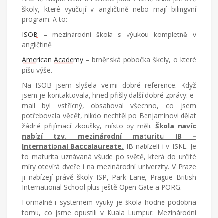
školy, které vyučují v angličtině nebo mají bilingvní
program. A to:
ISOB
– mezinárodní škola s výukou kompletně v
angličtině
American Academy
– brněnská pobočka školy, o které
píšu výše.
Na ISOB jsem slyšela velmi dobré reference. Když
jsem je kontaktovala, hned přišly další dobré zprávy: e-
mail byl vstřícný, obsahoval všechno, co jsem
potřebovala vědět, nikdo nechtěl po Benjamínovi dělat
žádné přijímací zkoušky, místo by měli.
Škola navíc
nabízí tzv. mezinárodní maturitu IB –
International Baccalaureate.
IB nabízeli i v ISKL. Je
to maturita uznávaná všude po světě, která do určité
míry otevírá dveře i na mezinárodní univerzity. V Praze
ji nabízejí právě školy ISP, Park Lane, Prague British
International School plus ještě Open Gate a PORG.
Formálně i systémem výuky je škola hodně podobná
tomu, co jsme opustili v Kuala Lumpur. Mezinárodní