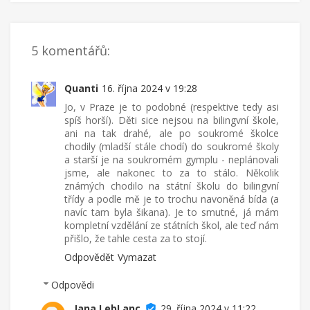
5 komentářů:
Quanti
16. října 2024 v 19:28
Jo, v Praze je to podobné (respektive tedy asi
spíš horší). Děti sice nejsou na bilingvní škole,
ani na tak drahé, ale po soukromé školce
chodily (mladší stále chodí) do soukromé školy
a starší je na soukromém gymplu - neplánovali
jsme, ale nakonec to za to stálo. Několik
známých chodilo na státní školu do bilingvní
třídy a podle mě je to trochu navoněná bída (a
navíc tam byla šikana). Je to smutné, já mám
kompletní vzdělání ze státních škol, ale teď nám
přišlo, že tahle cesta za to stojí.
Odpovědět
Vymazat
Odpovědi
Jana LebLanc
29. října 2024 v 11:22