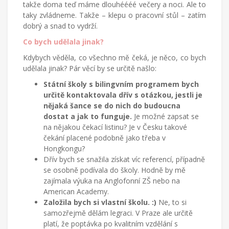
takže doma teď máme dlouhéééé večery a noci. Ale to
taky zvládneme. Takže – klepu o pracovní stůl – zatím
dobrý a snad to vydrží.
Co bych udělala jinak?
Kdybych věděla, co všechno mě čeká, je něco, co bych
udělala jinak? Pár věcí by se určitě našlo:
Státní školy s bilingvním programem bych
určitě kontaktovala dřív s otázkou, jestli je
nějaká šance se do nich do budoucna
dostat a jak to funguje.
Je možné zapsat se
na nějakou čekací listinu? Je v Česku takové
čekání placené podobně jako třeba v
Hongkongu?
Dřív bych se snažila získat víc referencí, případně
se osobně podívala do školy. Hodně by mě
zajímala výuka na Anglofonní ZŠ nebo na
American Academy.
Založila bych si vlastní školu. :)
Ne, to si
samozřejmě dělám legraci. V Praze ale určitě
platí, že poptávka po kvalitním vzdělání s