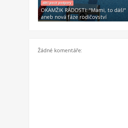
, že jsem na
dětí pocit podpory
řiny, ale
OKAMŽIK RADOSTI: "Mami, to dáš!"
aneb nová fáze rodičovství
Pro 27 2025
Žádné komentáře: