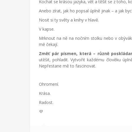
Kochat se krásou jazyka, vět a těšit se z toho, 
Anebo zírat, jak ho popsal úplně jinak – a jak 
Nosit si ty světy a knihy v hlavě.
V kapse.
Mrknout na ně na nočním stolku nebo v obývák
mě čekají.
Změť pár písmen, která – různě poskláda
utěšit, pohladit. Vytvořit každému člověku úpln
Nepřestane mě to fascinovat.
Ohromení.
Krása.
Radost.
💜