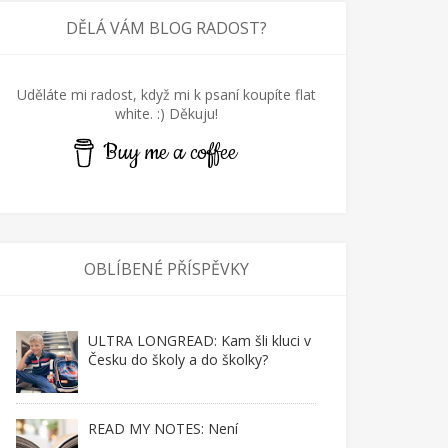
DĚLÁ VÁM BLOG RADOST?
Uděláte mi radost, když mi k psaní koupíte flat
white. :) Děkuju!
Buy me a coffee
OBLÍBENÉ PŘÍSPĚVKY
ULTRA LONGREAD: Kam šli kluci v
Česku do školy a do školky?
READ MY NOTES: Není