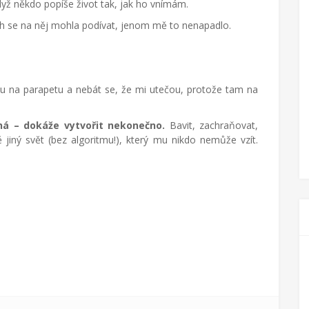
když někdo popíše život tak, jak ho vnímám.
bych se na něj mohla podívat, jenom mě to nenapadlo.
u na parapetu a nebát se, že mi utečou, protože tam na
ná – dokáže vytvořit nekonečno.
Bavit, zachraňovat,
ě jiný svět (bez algoritmu!), který mu nikdo nemůže vzít.