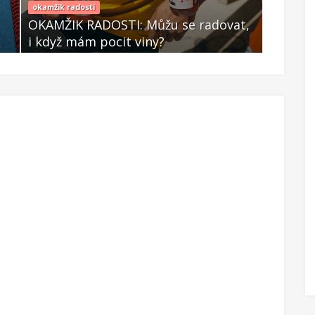
okamžik radosti
kaštany
OKAMŽIK RADOSTI: Můžu se radovat,
OKAMŽI
i když mám pocit viny?
těmi k
Zář 30 2025
Zář 29