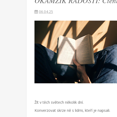
OKAMŽIK RADOSTI: Čtení j
Češka
06.04.25
provdaná
za
Američana
žijící
v
Turecku
píše
blog
o
životě
v
cizích
zemích,
mateřství
a
radostech
všednodenního
Žít v těch světech několik dní.
života.
Konverzovat skrze ně s lidmi, kteří je napsali.