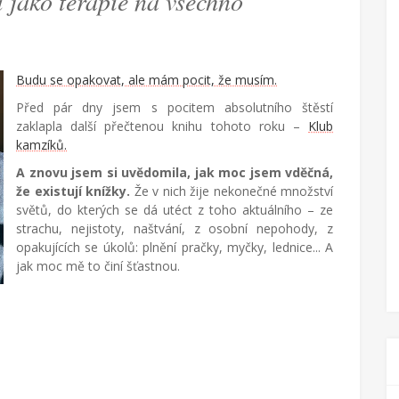
ako terapie na všechno
Budu se opakovat, ale mám pocit, že musím.
Před pár dny jsem s pocitem absolutního štěstí
zaklapla další přečtenou knihu tohoto roku –
Klub
kamzíků.
A znovu jsem si uvědomila, jak moc jsem vděčná,
že existují knížky.
Že v nich žije nekonečné množství
světů, do kterých se dá utéct z toho aktuálního – ze
strachu, nejistoty, naštvání, z osobní nepohody, z
opakujících se úkolů: plnění pračky, myčky, lednice... A
jak moc mě to činí šťastnou.