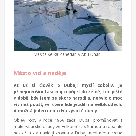
Mešita šejka Zahedan v Abú Dhabí
Město vizí a naděje
Ať už si člověk o Dubaji myslí cokoliv, je
přinejmenším fascinující přijet do země, kde ještě
v době, kdy jsem se skoro narodila, nebylo o moc
víc než poušť, ve které lidé jezdili na velbloudech.
A možná jeden nebo dva vysoké domy.
Objev ropy v roce 1966 začal Dubaj proměňovat z
malé rybářské osady ve velkoměsto. Samotná ropa ale
nestačila - a navíc jí zrovna v Dubaji není neomezené