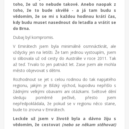
toho, že už to nebude takové. Anebo naopak z
toho, že to bude skvělé - a já tam budu s
vědomím, že se mi s každou hodinou krátí čas,
kdy budu muset nasednout do letadla a vrátit se
do Brna.
Dubaj byl kompromis.
V Emirátech jsem byla minimálně osmnáctkrát, ale
vždycky jen na letišti. Že tam jednou vystoupím, jsem
si slibovala už od cesty do Austrálie v roce 2011. Tak
až teď. Trvalo to jen patnáct let. Zase jsem ale mohla
město objevovat s dětmi.
Rozhodnout se jet s celou rodinou do tak napjatého
regionu, jakým je Blízký východ, kupodivu nepřišlo s
žádnými velkými obavami ani otázkami. Světové dění
sleduju poměrně pečlivě, přesto jsem
nepředpokládala, že pokud se v regionu něco stane,
bude to zrovna v Emirátech.
Leckde už jsem v životě byla a dávno žiju s
vědomím, že cestovat
(nebo se někam stěhovat)