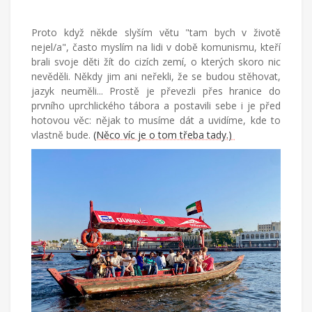
Proto když někde slyším větu "tam bych v životě
nejel/a", často myslím na lidi v době komunismu, kteří
brali svoje děti žít do cizích zemí, o kterých skoro nic
nevěděli. Někdy jim ani neřekli, že se budou stěhovat,
jazyk neuměli... Prostě je převezli přes hranice do
prvního uprchlického tábora a postavili sebe i je před
hotovou věc: nějak to musíme dát a uvidíme, kde to
vlastně bude.
(Něco víc je o tom třeba tady.)