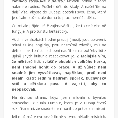
zimního střediska v poušti?
Nevadí, pokud z toho
nakrmíte rodinu. Pošlete děti do školy. A našetříte na
další víza, abyste do Dubaje dostali i svou ženu, která
je oftalmoložka, ale doma tu práci nemůže dělat.
Co mi ale přijde ještě zajímavější je, že to celé vlastně
funguje. A pro turistu fantasticky.
Všichni ve službách hodně pracují (musí), jsou upravení,
mluví slušně anglicky, jsou nesmírně zdvořilí, milí na
děti a - jak to říct - schopní naučit se na potřeby lidí z
úplně jiných kultur a respektovat je.
Z Malajsie vím,
že některé lidi, zvlášť v obdobích velkého horka,
není snadné honit do práce. A už vůbec není
snadné jim vysvětlovat, například, proč není
ideální čistit jedním hadrem sporák, kuchyňský
stůl a dětskou pusu. A zajistit, aby to
neopakovali.
Na druhou stranu, když jsem mluvila s bývalou
sousedkou z Kuala Lumpur, která je v Dubaji čtvrtý
rok, říkala mi, že snadné není honit do práce ani místní.
Její muž má v evropské firmě v týmu několik místních,