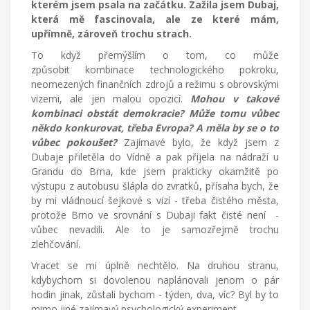
kterém jsem psala na začátku. Zažila jsem Dubaj,
která mě fascinovala, ale ze které mám,
upřímně, zároveň trochu strach.
To když přemýšlím o tom, co může
způsobit
kombinace technologického pokroku,
neomezených finančních zdrojů a režimu s obrovskými
vizemi, ale jen malou opozicí.
Mohou v takové
kombinaci obstát demokracie? Může tomu vůbec
někdo konkurovat, třeba Evropa? A měla by se o to
vůbec pokoušet?
Zajímavé bylo, že když jsem z
Dubaje přiletěla do Vídně a pak přijela na nádraží u
Grandu do Brna, kde jsem prakticky okamžitě po
výstupu z autobusu šlápla do zvratků, přísaha bych, že
by mi vládnoucí šejkové s vizí - třeba čistého města,
protože Brno ve srovnání s Dubaji fakt čisté není -
vůbec nevadili. Ale to je samozřejmě trochu
zlehčování.
Vracet se mi úplně nechtělo. Na druhou stranu,
kdybychom si dovolenou naplánovali jenom o pár
hodin jinak, zůstali bychom - týden, dva, víc? Byl by to
mimo jiné zajímavý psychologický experiment.