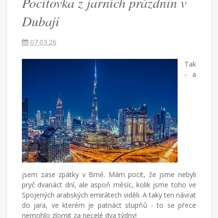
Pocitovka z jarních prázdnin v
Dubaji
Dubaji
07.03.26
Češka
Tak
provdaná
- a
za
Američana
žijící
v
Turecku
píše
blog
o
životě
v
cizích
jsem zase zpátky v Brně. Mám pocit, že jsme nebyli
zemích,
pryč dvanáct dní, ale aspoň měsíc, kolik jsme toho ve
mateřství
Spojených arabských emirátech viděli. A taky ten návrat
a
do jara, ve kterém je patnáct stupňů - to se přece
radostech
nemohlo zlomit za necelé dva týdny!