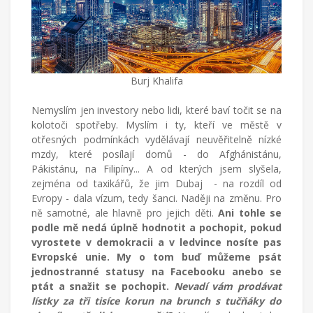
Burj Khalifa
Nemyslím jen investory nebo lidi, které baví točit se na
kolotoči spotřeby. Myslím i ty, kteří ve městě v
otřesných podmínkách vydělávají neuvěřitelně nízké
mzdy, které posílají domů - do Afghánistánu,
Pákistánu, na Filipíny... A od kterých jsem slyšela,
zejména od taxikářů, že jim Dubaj - na rozdíl od
Evropy - dala vízum, tedy šanci. Naději na změnu. Pro
ně samotné, ale hlavně pro jejich děti.
Ani tohle se
podle mě nedá úplně hodnotit a pochopit, pokud
vyrostete v demokracii a v ledvince nosíte pas
Evropské unie. My o tom buď můžeme psát
jednostranné statusy na Facebooku anebo se
ptát a snažit se pochopit.
Nevadí vám prodávat
lístky za tři tisíce korun na brunch s tučňáky do