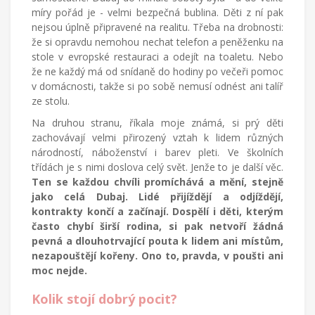
míry pořád je - velmi bezpečná bublina. Děti z ní pak
nejsou úplně připravené na realitu. Třeba na drobnosti:
že si opravdu nemohou nechat telefon a peněženku na
stole v evropské restauraci a odejít na toaletu. Nebo
že ne každý má od snídaně do hodiny po večeři pomoc
v domácnosti, takže si po sobě nemusí odnést ani talíř
ze stolu.
Na druhou stranu, říkala moje známá, si prý děti
zachovávají velmi přirozený vztah k lidem různých
národností, náboženství i barev pleti. Ve školních
třídách je s nimi doslova celý svět. Jenže to je další věc.
Ten se každou chvíli promíchává a mění, stejně
jako celá Dubaj. Lidé přijíždějí a odjíždějí,
kontrakty končí a začínají. Dospělí i děti, kterým
často chybí širší rodina, si pak netvoří žádná
pevná a dlouhotrvající pouta k lidem ani místům,
nezapouštějí kořeny. Ono to, pravda, v poušti ani
moc nejde.
Kolik stojí dobrý pocit?