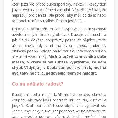
kteří jezdí do práce supersporťáky, někteří i každý den
jiným. Výplata pro ně není zásadní. Někteří prý říkají, že
nepracují pro peníze, ale proto, aby měli co dělat nebo
pro pocit uznání v rodině. O tom ještě dál...
Na obědě, při kterém mi tohle vyprávěla, jsem si znovu
uvědomila, jak zkreslený obrázek Dubaje vidí turisté a
jak člověk dokáže doopravdy poznávat nějakou zemi
až ve chvíli, kdy v ní má svou adresu, kadeřnici,
oblíbený podnik, kdy se naučí pár slov arabsky a sbírá v
ní vlastní vzpomínky.
Možná právě tam vzniká duše
města, o které si my turisté vyprávíme, že nám
chybí. Vždyť já ji v Kuala Lumpur první rok, možná
dva taky necítila, nedovedla jsem se naladit.
Co mi udělalo radost?
Dubaj mi sedla nejen kvůli modré obloze, slunci a
koupání, ale taky kvůli pestrosti lidí, osudů, kuchyní a
jazyků. Kvůli obrovské touze objevovat, vyptávat se,
řadit si myšlenky a zkoušet pochopit. Až bolestně se mi
tam zastesklo po tom všem. A trochu možná i po