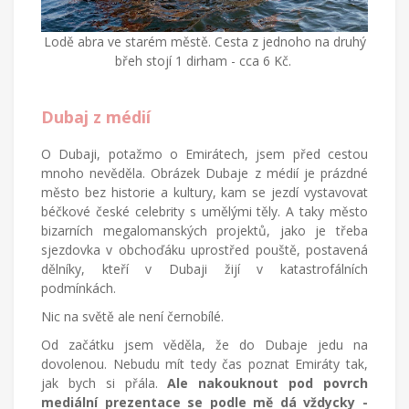
Lodě abra ve starém městě. Cesta z jednoho na druhý
břeh stojí 1 dirham - cca 6 Kč.
Dubaj z médií
O Dubaji, potažmo o Emirátech, jsem před cestou
mnoho nevěděla. Obrázek Dubaje z médií je prázdné
město bez historie a kultury, kam se jezdí vystavovat
béčkové české celebrity s umělými těly. A taky město
bizarních megalomanských projektů, jako je třeba
sjezdovka v obchoďáku uprostřed pouště, postavená
dělníky, kteří v Dubaji žijí v katastrofálních
podmínkách.
Nic na světě ale není černobílé.
Od začátku jsem věděla, že do Dubaje jedu na
dovolenou. Nebudu mít tedy čas poznat Emiráty tak,
jak bych si přála.
Ale nakouknout pod povrch
mediální prezentace se podle mě dá vždycky -