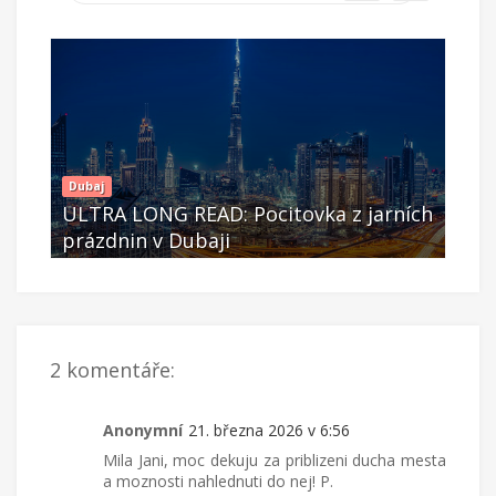
Dubaj
Duba
ních
ULTRA LONG READ: Pocitovka z jarních
ULT
prázdnin v Dubaji
prá
Bře 07 2026
Bř
2 komentáře:
Anonymní
21. března 2026 v 6:56
Mila Jani, moc dekuju za priblizeni ducha mesta
a moznosti nahlednuti do nej! P.