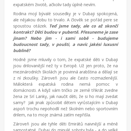
expatském životě, ačkoliv tady úplně nevím.
Rodina mojí bývalé sousedky je v Dubaji spokojená,
ale nějakou dobu to trvalo. A člověk se pořád pere se
spoustou otázek.
Teď jsme tady, ale co až skončí
kontrakt? Děti budou v pubertě. Přesuneme je zase
jinam? Nebo jim - i sami sobě - budujeme
budoucnost tady, v poušti, a navíc jakési luxusní
bublině?
Hodně jsme mluvily o tom, že expatské děti v Dubaji
jsou drilovanější než ty v Evropě. Už jen proto, že na
mezinárodních školách je povinná arabština a dělají se
z ní zkoušky. Zároveň jsou ale často rozmazlenější.
Málokterá expatská rodina nemá pomoc v
domácnosti. A když vám tričko ze země třikrát zvedne
žena ze Srí Lanky, jak naučit děti, že si ho mají zvedat
samy? Jak jinak způsobit dětem vyrůstajícím v Dubaji
aspoň trochu nepohodlí než školním nebo sportovním
drilem, na to moje známá zatím nepřišla.
Zároveň jsou ale tyhle děti Emirátů naivnější a méně
samostatné. Dubaj do minulé soboty byla - a do velké