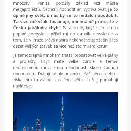
množství. Peníze položily základ vizi města
megaprojektů. Nechci ji hodnotit ani vychvalovat.
Je to
úplně jiný svět, u nás by se to nedalo napodobit.
Ta vize mě však fascinuje, minimálně proto, že v
Česku jakákoliv chybí.
Paradoxně, když jsem na to
poprvé pomyslela, přišel mi do e-mailu newsletter o
tom, že v Praze právě nabírá nekonečné zpoždění přes
deset velkých staveb za více než sto miliard korun.
Je samozřejmě mnohem snazší prosazovat velké plány
a projekty, když máte velké zdroje a téměř
neomezenou moc, která nepřipouští skoro žádnou
oponenturu. Dubaji se ale povedlo ještě něco jiného -
získat pro tu vizi lidi z celého světa, kteří ji pomáhají
naplňovat.