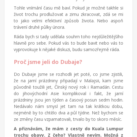
všednodenního
Tohle vnímání času mě baví. Pokud je možné takhle si
života.
život trochu prodlužovat a zimu zkracovat, zdá se mi
to jako velmi efektivní způsob života. Nebo aspoň
trávení druhé půlky února.
Ráda bych si tady udělala souhrn toho nejdůležitějšího
hlavně pro sebe. Pokud vás to bude bavit nebo vás to
vyprovokuje k nějaké diskuzi, budu samozřejmě ráda.
Proč jsme jeli do Dubaje?
Do Dubaje jsme se rozhodli jet poté, co jsme zjistili,
že na jarní prázdniny připadají v Malajsii, kam jsme
původně toužili jet, Čínský nový rok i Ramadán. Cestu
do jihovýchodní Asie komplikoval i fakt, že jarní
prázdniny jsou jen týden a časový posun sedm hodin.
Nedávalo nám smysl jet tam na tak krátkou dobu,
nejméně by to chtělo dva a půl týdne. Než bychom se
ze změny času vzpamatovali, trvalo by to skoro měsíc.
A přiznávám, že mám z cesty do Kuala Lumpur
trochu obavy. Z čeho? Vlastně nevím. Možná z