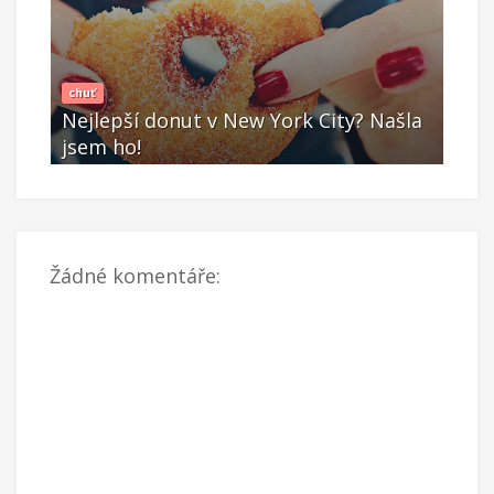
chuť
chuť
šla
Nejlepší donut v New York City? Našla
Nej
jsem ho!
jse
Led 20 2015
Le
Žádné komentáře: