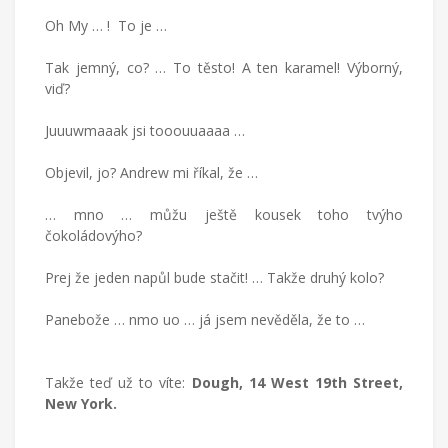
Oh My … ! To je …
Tak jemný, co? … To těsto! A ten karamel! Výborný,
viď?
Juuuwmaaak jsi tooouuaaaa …
Objevil, jo? Andrew mi říkal, že …
… mno … můžu ještě kousek toho tvýho
čokoládovýho?
Prej že jeden napůl bude stačit! … Takže druhý kolo?
Panebože … nmo uo … já jsem nevěděla, že to …
Takže teď už to víte:
Dough, 14 West 19th Street,
New York.