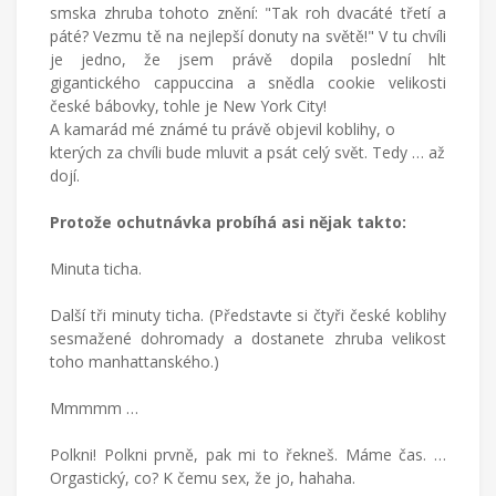
všednodenního
smska zhruba tohoto znění: "Tak roh dvacáté třetí a
života.
páté? Vezmu tě na nejlepší donuty na světě!" V tu chvíli
je jedno, že jsem právě dopila poslední hlt
gigantického cappuccina a snědla cookie velikosti
české bábovky, tohle je New York City!
A kamarád mé známé tu právě objevil koblihy, o
kterých za chvíli bude mluvit a psát celý svět. Tedy … až
dojí.
Protože ochutnávka probíhá asi nějak takto:
Minuta ticha.
Další tři minuty ticha. (Představte si čtyři české koblihy
sesmažené dohromady a dostanete zhruba velikost
toho manhattanského.)
Mmmmm …
Polkni! Polkni prvně, pak mi to řekneš. Máme čas. …
Orgastický, co? K čemu sex, že jo, hahaha.