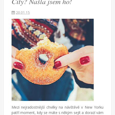
City? Našla jsem ho!
ho!
20.01.15
Češka
provdaná
za
Američana
žijící
v
Turecku
píše
blog
o
životě
v
cizích
zemích,
mateřství
a
Mezi nejradostnější chvilky na návštěvě v New Yorku
radostech
patří moment, kdy se máte s někým sejít a dorazí vám