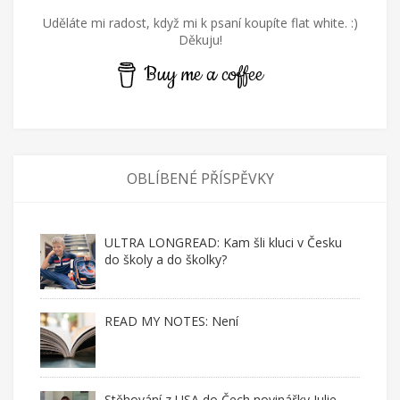
Uděláte mi radost, když mi k psaní koupíte flat white. :)
Děkuju!
Buy me a coffee
OBLÍBENÉ PŘÍSPĚVKY
ULTRA LONGREAD: Kam šli kluci v Česku
do školy a do školky?
READ MY NOTES: Není
Stěhování z USA do Čech novinářky Julie