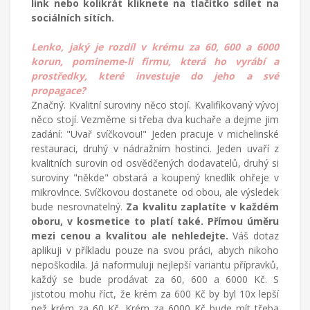
link nebo kolikrát kliknete na tlačítko sdílet na
sociálních sítích.
Lenko, jaký je rozdíl v krému za 60, 600 a 6000
korun, pomineme-li firmu, která ho vyrábí a
prostředky, které investuje do jeho a své
propagace?
Značný. Kvalitní suroviny něco stojí. Kvalifikovaný vývoj
něco stojí. Vezměme si třeba dva kuchaře a dejme jim
zadání: "Uvař svíčkovou!" Jeden pracuje v michelinské
restauraci, druhý v nádražním hostinci. Jeden uvaří z
kvalitních surovin od osvědčených dodavatelů, druhý si
suroviny "někde" obstará a koupený knedlík ohřeje v
mikrovlnce. Svíčkovou dostanete od obou, ale výsledek
bude nesrovnatelný.
Za kvalitu zaplatíte v každém
oboru, v kosmetice to platí také. Přímou úměru
mezi cenou a kvalitou ale nehledejte.
Váš dotaz
aplikuji v příkladu pouze na svou práci, abych nikoho
nepoškodila. Já naformuluji nejlepší variantu přípravků,
každý se bude prodávat za 60, 600 a 6000 Kč. S
jistotou mohu říct, že krém za 600 Kč by byl 10x lepší
než krém za 60 Kč. Krém za 6000 Kč bude mít třeba