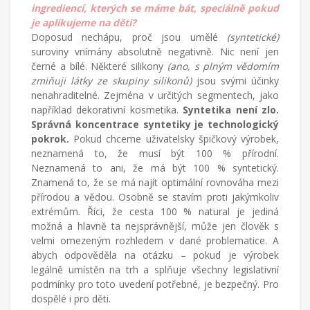
ingrediencí, kterých se máme bát, speciálně pokud
je aplikujeme na děti?
Doposud nechápu, proč jsou umělé
(syntetické)
suroviny vnímány absolutně negativně. Nic není jen
černé a bílé. Některé silikony
(ano, s plným vědomím
zmiňuji látky ze skupiny silikonů)
jsou svými účinky
nenahraditelné. Zejména v určitých segmentech, jako
například dekorativní kosmetika.
Syntetika není zlo.
Správná koncentrace syntetiky je technologický
pokrok.
Pokud chceme uživatelsky špičkový výrobek,
neznamená to, že musí být 100 % přírodní.
Neznamená to ani, že má být 100 % syntetický.
Znamená to, že se má najít optimální rovnováha mezi
přírodou a vědou. Osobně se stavím proti jakýmkoliv
extrémům. Říci, že cesta 100 % natural je jediná
možná a hlavně ta nejsprávnější, může jen člověk s
velmi omezeným rozhledem v dané problematice. A
abych odpověděla na otázku – pokud je výrobek
legálně umístěn na trh a splňuje všechny legislativní
podmínky pro toto uvedení potřebné, je bezpečný. Pro
dospělé i pro děti.