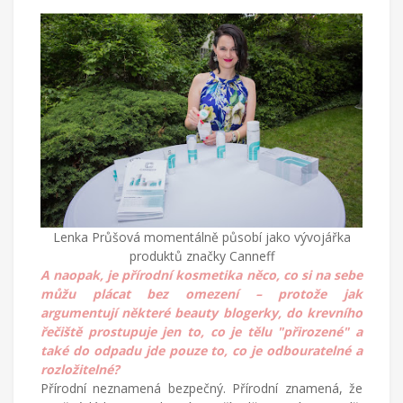
Lenka Průšová momentálně působí jako vývojářka
produktů značky Canneff
A naopak, je přírodní kosmetika něco, co si na sebe
můžu plácat bez omezení – protože jak
argumentují některé beauty blogerky, do krevního
řečiště prostupuje jen to, co je tělu "přirozené" a
také do odpadu jde pouze to, co je odbouratelné a
rozložitelné?
Přírodní neznamená bezpečný. Přírodní znamená, že