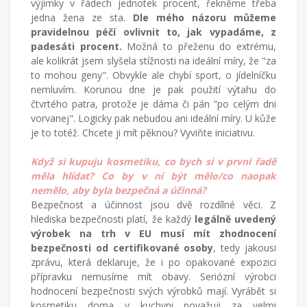
výjimky v řádech jednotek procent, řekněme třeba
jedna žena ze sta.
Dle mého názoru můžeme
pravidelnou péčí ovlivnit to, jak vypadáme, z
padesáti procent.
Možná to přeženu do extrému,
ale kolikrát jsem slyšela stížnosti na ideální míry, že "za
to mohou geny". Obvykle ale chybí sport, o jídelníčku
nemluvím. Korunou dne je pak použití výtahu do
čtvrtého patra, protože je dáma či pán "po celým dni
vorvanej". Logicky pak nebudou ani ideální míry. U kůže
je to totéž. Chcete ji mít pěknou? Vyviňte iniciativu.
Když si kupuju kosmetiku, co bych si v první řadě
měla hlídat? Co by v ní být mělo/co naopak
nemělo, aby byla bezpečná a účinná?
Bezpečnost a účinnost jsou dvě rozdílné věci. Z
hlediska bezpečnosti platí, že každý
legálně uvedený
výrobek na trh v EU musí mít zhodnocení
bezpečnosti od certifikované osoby
, tedy jakousi
zprávu, která deklaruje, že i po opakované expozici
přípravku nemusíme mít obavy. Seriózní výrobci
hodnocení bezpečnosti svých výrobků mají. Vyrábět si
kosmetiku doma v kuchyni považuji za velmi