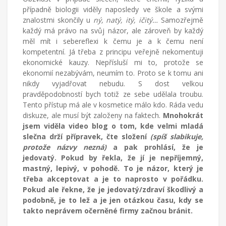
případně biologii viděly naposledy ve škole a svými
znalostmi skončily u
ný, natý, itý, ičitý…
Samozřejmě
každý má právo na svůj názor, ale zároveň by každý
měl mít i sebereflexi k čemu je a k čemu není
kompetentní. Já třeba z principu veřejně nekomentuji
ekonomické kauzy. Nepřísluší mi to, protože se
ekonomií nezabývám, neumím to. Proto se k tomu ani
nikdy vyjadřovat nebudu. S dost velkou
pravděpodobností bych totiž ze sebe udělala troubu.
Tento přístup má ale v kosmetice málo kdo. Ráda vedu
diskuze, ale musí být založeny na faktech.
Mnohokrát
jsem viděla video blog o tom, kde velmi mladá
slečna drží přípravek, čte složení
(spíš slabikuje,
protože názvy nezná)
a pak prohlásí, že je
jedovatý. Pokud by řekla, že jí je nepříjemný,
mastný, lepivý, v pohodě. To je názor, který je
třeba akceptovat a je to naprosto v pořádku.
Pokud ale řekne, že je jedovatý/zdraví škodlivý a
podobně, je to lež a je jen otázkou času, kdy se
takto neprávem očerněné firmy začnou bránit.