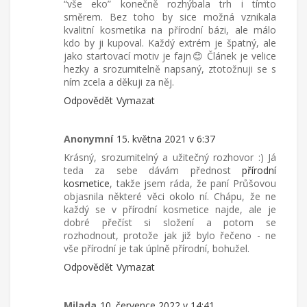
“vše eko” konečně rozhýbala trh i tímto
směrem. Bez toho by sice možná vznikala
kvalitní kosmetika na přírodní bázi, ale málo
kdo by ji kupoval. Každý extrém je špatný, ale
jako startovací motiv je fajn😊 Článek je velice
hezky a srozumitelně napsaný, ztotožnuji se s
ním zcela a děkuji za něj.
Odpovědět
Vymazat
Anonymní
15. května 2021 v 6:37
Krásný, srozumitelný a užitečný rozhovor :) Já
teda za sebe dávám přednost
přírodní
kosmetice
, takže jsem ráda, že paní Průšovou
objasnila některé věci okolo ní. Chápu, že ne
každý se v přírodní kosmetice najde, ale je
dobré přečíst si složení a potom se
rozhodnout, protože jak již bylo řečeno - ne
vše přírodní je tak úplně přírodní, bohužel.
Odpovědět
Vymazat
Milada
10. července 2022 v 14:41