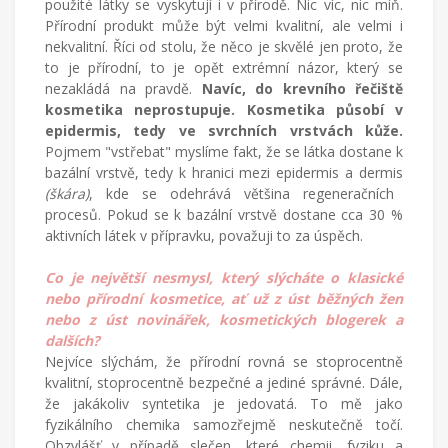
použité látky se vyskytují i v přírodě. Nic víc, nic míň.
Přírodní produkt může být velmi kvalitní, ale velmi i
nekvalitní. Říci od stolu, že něco je skvělé jen proto, že
to je přírodní, to je opět extrémní názor, který se
nezakládá na pravdě.
Navíc, do krevního řečiště
kosmetika neprostupuje. Kosmetika působí v
epidermis, tedy ve svrchních vrstvách kůže.
Pojmem "vstřebat" myslíme fakt, že se látka dostane k
bazální vrstvě, tedy k hranici mezi epidermis a dermis
(škára)
, kde se odehrává většina regeneračních
procesů. Pokud se k bazální vrstvě dostane cca 30 %
aktivních látek v přípravku, považuji to za úspěch.
Co je největší nesmysl, který slýcháte o klasické
nebo přírodní kosmetice, ať už z úst běžných žen
nebo z úst novinářek, kosmetických blogerek a
dalších?
Nejvíce slýchám, že přírodní rovná se stoprocentně
kvalitní, stoprocentně bezpečné a jediné správné. Dále,
že jakákoliv syntetika je jedovatá. To mě jako
fyzikálního chemika samozřejmě neskutečně točí.
Obzvlášť v případě slečen, které chemii, fyziku a