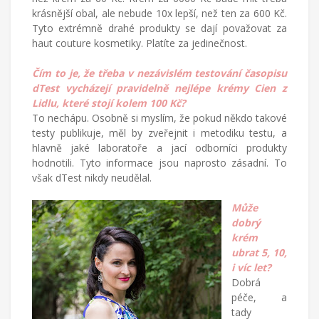
krásnější obal, ale nebude 10x lepší, než ten za 600 Kč.
Tyto extrémně drahé produkty se dají považovat za
haut couture kosmetiky. Platíte za jedinečnost.
Čím to je, že třeba v nezávislém testování časopisu
dTest vycházejí pravidelně nejlépe krémy Cien z
Lidlu, které stojí kolem 100 Kč?
To nechápu. Osobně si myslím, že pokud někdo takové
testy publikuje, měl by zveřejnit i metodiku testu, a
hlavně jaké laboratoře a jací odborníci produkty
hodnotili. Tyto informace jsou naprosto zásadní. To
však dTest nikdy neudělal.
Může
dobrý
krém
ubrat 5, 10,
i víc let?
Dobrá
péče, a
tady