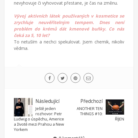
nevyhovuje či vyhovovat přestane, je čas na změnu.
Vývoj aktivních látek používaných v kosmetice se
zrychluje neuvěřitelným tempem. Dnes není
problém do krémů dát kmenové buňky. Co nás
čeká za 5, 10 let?
To netuším a nechci spekulovat. Jsem chemik, nikoliv
vědma.
Následující
Předchozí
Ještě jeden
ANOTHER TEN
rozhovor: Petr
THINGS #10:
Ludwig o úspěchu, Americe
ŘÍJEN
a životě mezi Prahou a New
Yorkem