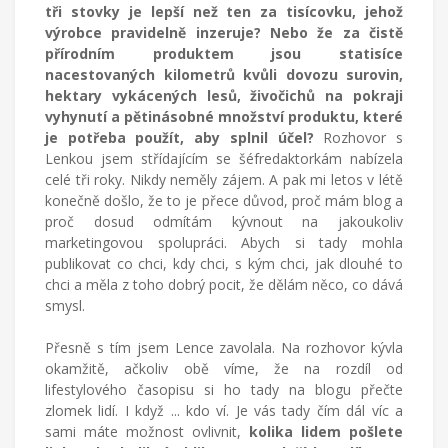
tři stovky je lepší než ten za tisícovku, jehož
výrobce pravidelně inzeruje?
Nebo že za čistě
přírodním produktem jsou statisíce
nacestovaných kilometrů kvůli dovozu surovin,
hektary vykácených lesů, živočichů na pokraji
vyhynutí a pětinásobné množství produktu, které
je potřeba použít, aby splnil účel?
Rozhovor s
Lenkou jsem střídajícím se šéfredaktorkám nabízela
celé tři roky. Nikdy neměly zájem. A pak mi letos v létě
konečně došlo, že to je přece důvod, proč mám blog a
proč dosud odmítám kývnout na jakoukoliv
marketingovou spolupráci. Abych si tady mohla
publikovat co chci, kdy chci, s kým chci, jak dlouhé to
chci a měla z toho dobrý pocit, že dělám něco, co dává
smysl.
Přesně s tím jsem Lence zavolala. Na rozhovor kývla
okamžitě, ačkoliv obě víme, že na rozdíl od
lifestylového časopisu si ho tady na blogu přečte
zlomek lidí. I když ... kdo ví. Je vás tady čím dál víc a
sami máte možnost ovlivnit,
kolika lidem pošlete