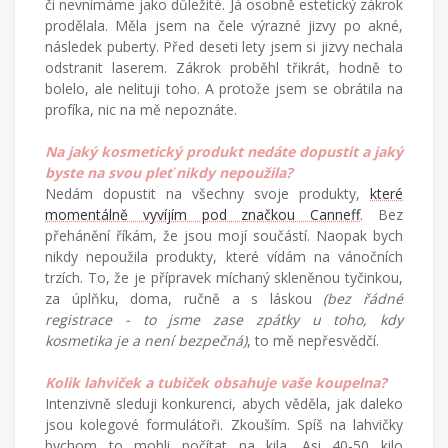
či nevnímáme jako důležité. Já osobně estetický zákrok
prodělala. Měla jsem na čele výrazné jizvy po akné,
následek puberty. Před deseti lety jsem si jizvy nechala
odstranit laserem. Zákrok proběhl třikrát, hodně to
bolelo, ale nelituji toho. A protože jsem se obrátila na
profíka, nic na mě nepoznáte.
Na jaký kosmetický produkt nedáte dopustit a jaký
byste na svou pleť nikdy nepoužila?
Nedám dopustit na všechny svoje produkty,
které
momentálně vyvíjím pod značkou Canneff
. Bez
přehánění říkám, že jsou mojí součástí. Naopak bych
nikdy nepoužila produkty, které vídám na vánočních
trzích. To, že je přípravek míchaný skleněnou tyčinkou,
za úplňku, doma, ručně a s láskou
(bez řádné
registrace - to jsme zase zpátky u toho, kdy
kosmetika je a není bezpečná)
, to mě nepřesvědčí.
Kolik lahviček a tubiček obsahuje vaše koupelna?
Intenzivně sleduji konkurenci, abych věděla, jak daleko
jsou kolegové formulátoři. Zkouším. Spíš na lahvičky
bychom to mohli počítat na kila. Asi 40-50 kilo