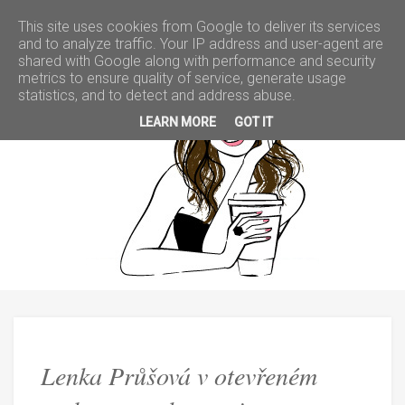
This site uses cookies from Google to deliver its services
and to analyze traffic. Your IP address and user-agent are
shared with Google along with performance and security
metrics to ensure quality of service, generate usage
Lenka
statistics, and to detect and address abuse.
LEARN MORE
GOT IT
Průšová
v
otevřeném
rozhovoru
o
kosmetice:
Lenka Průšová v otevřeném
Přírodní