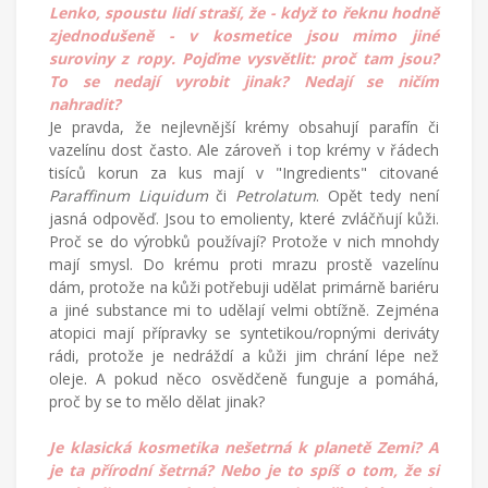
Lenko, spoustu lidí straší, že - když to řeknu hodně
zjednodušeně - v kosmetice jsou mimo jiné
suroviny z ropy. Pojďme vysvětlit: proč tam jsou?
To se nedají vyrobit jinak? Nedají se ničím
nahradit?
Je pravda, že nejlevnější krémy obsahují parafín či
vazelínu dost často. Ale zároveň i top krémy v řádech
tisíců korun za kus mají v "Ingredients" citované
Paraffinum Liquidum
či
Petrolatum
. Opět tedy není
jasná odpověď. Jsou to emolienty, které zvláčňují kůži.
Proč se do výrobků používají? Protože v nich mnohdy
mají smysl. Do krému proti mrazu prostě vazelínu
dám, protože na kůži potřebuji udělat primárně bariéru
a jiné substance mi to udělají velmi obtížně. Zejména
atopici mají přípravky se syntetikou/ropnými deriváty
rádi, protože je nedráždí a kůži jim chrání lépe než
oleje. A pokud něco osvědčeně funguje a pomáhá,
proč by se to mělo dělat jinak?
Je klasická kosmetika nešetrná k planetě Zemi? A
je ta přírodní šetrná? Nebo je to spíš o tom, že si