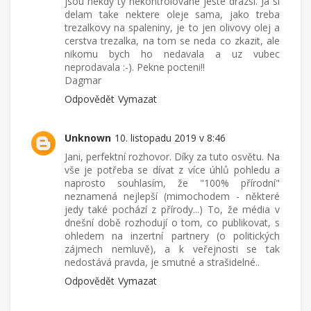
jsou nekdy ty nekontrolovane jeste drazsi. Ja si
delam take nektere oleje sama, jako treba
trezalkovy na spaleniny, je to jen olivovy olej a
cerstva trezalka, na tom se neda co zkazit, ale
nikomu bych ho nedavala a uz vubec
neprodavala :-). Pekne pocteni!!
Dagmar
Odpovědět
Vymazat
Unknown
10. listopadu 2019 v 8:46
Jani, perfektní rozhovor. Díky za tuto osvětu. Na
vše je potřeba se dívat z více úhlů pohledu a
naprosto souhlasím, že "100% přírodní"
neznamená nejlepší (mimochodem - některé
jedy také pochází z přírody...) To, že média v
dnešní době rozhodují o tom, co publikovat, s
ohledem na inzertní partnery (o politických
zájmech nemluvě), a k veřejnosti se tak
nedostává pravda, je smutné a strašidelné..
Odpovědět
Vymazat