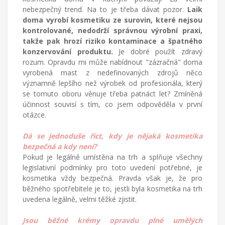
nebezpečný trend. Na to je třeba dávat pozor.
Laik
doma vyrobí kosmetiku ze surovin, které nejsou
kontrolované, nedodrží správnou výrobní praxi,
takže pak hrozí riziko kontaminace a špatného
konzervování produktu.
Je dobré použít zdravý
rozum. Opravdu mi může nabídnout "zázračná" doma
vyrobená mast z nedefinovaných zdrojů něco
významně lepšího než výrobek od profesionála, který
se tomuto oboru věnuje třeba patnáct let? Zmíněná
účinnost souvisí s tím, co jsem odpověděla v první
otázce.
Dá se jednoduše říct, kdy je nějaká kosmetika
bezpečná a kdy není?
Pokud je legálně umístěna na trh a splňuje všechny
legislativní podmínky pro toto uvedení potřebné, je
kosmetika vždy bezpečná. Pravda však je, že pro
běžného spotřebitele je to, jestli byla kosmetika na trh
uvedena legálně, velmi těžké zjistit.
Jsou běžné krémy opravdu plné umělých