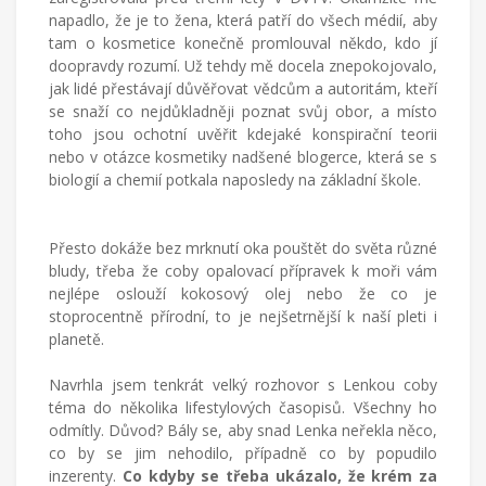
napadlo, že je to žena, která patří do všech médií, aby
tam o kosmetice konečně promlouval někdo, kdo jí
Češka
doopravdy rozumí. Už tehdy mě docela znepokojovalo,
provdaná
jak lidé přestávají důvěřovat vědcům a autoritám, kteří
za
se snaží co nejdůkladněji poznat svůj obor, a místo
Američana
toho jsou ochotní uvěřit kdejaké konspirační teorii
žijící
nebo v otázce kosmetiky nadšené blogerce, která se s
v
biologií a chemií potkala naposledy na základní škole.
Turecku
píše
blog
Přesto dokáže bez mrknutí oka pouštět do světa různé
o
bludy, třeba že coby opalovací přípravek k moři vám
životě
nejlépe oslouží kokosový olej nebo že co je
v
stoprocentně přírodní, to je nejšetrnější k naší pleti i
cizích
planetě.
zemích,
mateřství
Navrhla jsem tenkrát velký rozhovor s Lenkou coby
a
téma do několika lifestylových časopisů. Všechny ho
radostech
odmítly. Důvod? Bály se, aby snad Lenka neřekla něco,
všednodenního
co by se jim nehodilo, případně co by popudilo
života.
inzerenty.
Co kdyby se třeba ukázalo, že krém za