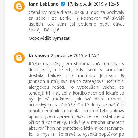
Jana LebLanc
17. listopadu 2019 v 12:45
Čtenářky moje drahé, děkuju moc za pochvaly
za sebe i za Lenku. :) Rozhovor má skvělý
úspěch, tak sem asi podobné budu dávat
častěji. Děkuju!
Odpovědět
Vymazat
Unknown
2. prosince 2019 v 12:52
Různé mastičky jsem si doma začala míchat v
devadesátých letech, kdy jsem v porodnici
dostala balíček pro miminko Johnson &
Johnson a můj syn na to zareagoval extrémní
alergickou reakcí. Po vyzkoušení všeho, co
tehdejší trh nabízel a kortikoidech od lékaře to
byl jediná možnost, jak své dítko uchránit
bolestivých stavů kůže. Od té doby se naštěstí
mnoho změnilo a mohla jsem od této zábavy
upustit. Jsem opravdu ráda, že se nastal trend
přírodní kosmetiky, i když je v mnoha směrech
absurdní hon na syntetické látky a konzervanty.
Jen si myslím, že právě ta vysoká poptávka po