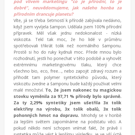
pod vlivem marketingu "co je přírodní, to je
dobré", neuvědomujeme, jak našeho honba za
přírodním drancuje planetu?
Víte, já se třeba šetrností k přírodě zabývala nedávno,
když jsem vyvíjela šampon. Udělala jsem 100% přírodní
přípravek. Měl však jednu nedokonalost - nízká
viskozita. Tekl tak moc, že ho lidé v průměru
spotřebovali třikrát tolik než normálního šamponu.
Prostě si ho do ruky kydnuli moc. Přede mnou bylo
rozhodnutí, jestli ho ponechat v této podobě a vyhovět
extrémnímu marketingovému tlaku, který chce
všechno bio, eco, free…, nebo zapojit zdravý rozum a
přihodit tam polymer syntetického původu, který
viskozitu zvedne a šamponu bude každý používat velmi
malé množství.
To, že jsem nakonec tu magickou
stovku vyměnila za 97,71 % přírody bylo správně.
Za ty 2,29% syntetiky jsem ušetřila 3x tolik
elektřiny na výrobu, 3x tolik obalů, 3x tolik
pohonných hmot na dopravu.
Mnohdy se v honbě
za lepším světem zapomínáme na podstatu věci. A
pokud někdo není schopen vnímat fakt, že právě i
syntetika může vést k lepšímu výsledku, je ve vší úctě