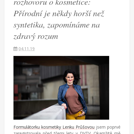
rozhovoru o kosmetice:
je
Přírodní je někdy horší než
syntetika, zapomínáme na
někdy
zdravý rozum
horší
04.11.19
než
syntetika,
zapomínáme
na
zdravý
rozum
Formulátorku kosmetiky Lenku Průšovou
jsem poprvé
zaregistrovala před třemi lety v DVTV. Okamžitě mě