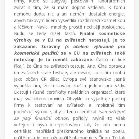
firmy, které se zabývají pěstováním laboratorních
zvířat s tím, že si mám doplnit vzdělání. K tomu
nemohu dodat nic a ani nemám dostatek energie,
abych takovým lidem vysvětlila rozdíl mezi kosmetikou
a léčivem. Navíc, mnohdy prostě nechtějí poslouchat.
Budu se tedy držet faktů.
Finální kosmetické
výrobky se v EU na zvířatech netestují. Je to
zakázané. Suroviny
(s účelem výhradně pro
kosmetické použití)
se v EU na zvířatech také
netestují. Je to rovněž zakázané.
Často mi lidé
říkají, že Čína na zvířatech testuje. Ano. Čína opravdu
na zvířatech stále testuje, ale nevím, co s tím mohu
jako občan ČR dělat. Evropa své stanovisko jasně
vyjádřila tím, že testování zrušila jednou pro vždy.
Existují i různé certifikáty nevládních organizací, které
mají svá interní pravidla. Obvykle to vyjadřuje postoj
firmy k testování na zvířatech a implicitně tím
podněcují výrobce, aby si tento certifikát
(samozřejmě
za jistý finanční obnos)
pořídily. Mylně to však
veřejností bývá interpretováno tak, že kdo nemá
certifikát, například přeškrnutého králíčka na obalu,
určitě testuje, protože určitě obchoduje s Čínou. To tak