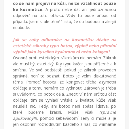
co se nám projeví na kůži, nelze vztáhnout pouze
ke kosmetice.
A proto nelze dát ani jednoznačnou
odpověď na tuto otázku. Vždy to bude případ od
případu. Jsem si ale téměř jistá, že do budoucna alergií
neubude.
Jak se coby odbornice na kosmetiku díváte na
estetické zákroky typu botox, výplně nebo přírodní
výplně jako kyselina hyaluronová nebo kolagen?
Osobně proti estetickým zákrokům nic nemám. Zákrok
ale musí být estetický. Rty typu kačer jsou příšerné a k
smíchu. Ve své podstatě: pokud je zákrok proveden
správně, není to poznat. Botox je velmi diskutované
téma. Pomocí botoxu lze korigovat třeba asymetrii
obličeje a tomu nemám co vytknout. Zároveň je třeba
si uvědomit, co botox dělá. Znecitliví nám určitou část
obličeje, tím se vyhladí vráska. S kvalitou kůže však
neudělá nic. Tedy, ani botox není spása lidstva, po
které budeme krásní. Může však
(správně
aplikovaný!!!)
pomoci sebevědomí ženy či muže a je
jen osobním rozhodnutím každého z nás, co vnímáme