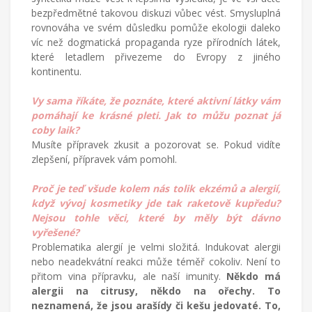
bezpředmětné takovou diskuzi vůbec vést. Smysluplná
rovnováha ve svém důsledku pomůže ekologii daleko
víc než dogmatická propaganda ryze přírodních látek,
které letadlem přivezeme do Evropy z jiného
kontinentu.
Vy sama říkáte, že poznáte, které aktivní látky vám
pomáhají ke krásné pleti. Jak to můžu poznat já
coby laik?
Musíte přípravek zkusit a pozorovat se. Pokud vidíte
zlepšení, přípravek vám pomohl.
Proč je teď všude kolem nás tolik ekzémů a alergií,
když vývoj kosmetiky jde tak raketově kupředu?
Nejsou tohle věci, které by měly být dávno
vyřešené?
Problematika alergií je velmi složitá. Indukovat alergii
nebo neadekvátní reakci může téměř cokoliv. Není to
přitom vina přípravku, ale naší imunity.
Někdo má
alergii na citrusy, někdo na ořechy. To
neznamená, že jsou arašídy či kešu jedovaté. To,