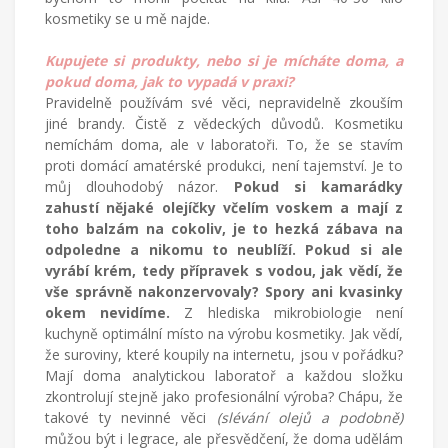
kosmetiky se u mě najde.
Kupujete si produkty, nebo si je mícháte doma, a
pokud doma, jak to vypadá v praxi?
Pravidelně používám své věci, nepravidelně zkouším
jiné brandy. Čistě z vědeckých důvodů. Kosmetiku
nemíchám doma, ale v laboratoři. To, že se stavím
proti domácí amatérské produkci, není tajemství. Je to
můj dlouhodobý názor.
Pokud si kamarádky
zahustí nějaké olejíčky včelím voskem a mají z
toho balzám na cokoliv, je to hezká zábava na
odpoledne a nikomu to neublíží. Pokud si ale
vyrábí krém, tedy přípravek s vodou, jak vědí, že
vše správně nakonzervovaly?
Spory ani kvasinky
okem nevidíme.
Z hlediska mikrobiologie není
kuchyně optimální místo na výrobu kosmetiky. Jak vědí,
že suroviny, které koupily na internetu, jsou v pořádku?
Mají doma analytickou laboratoř a každou složku
zkontrolují stejně jako profesionální výroba? Chápu, že
takové ty nevinné věci
(slévání olejů a podobně)
můžou být i legrace, ale přesvědčení, že doma udělám