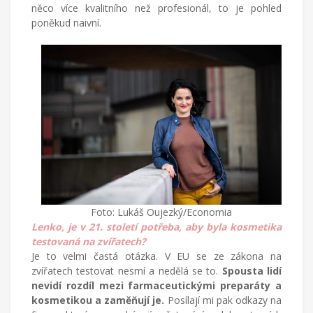
něco více kvalitního než profesionál, to je pohled
poněkud naivní.
Foto: Lukáš Oujezký/Economia
Lenko, je v 21. století potřeba, aby byla kosmetika
testovaná na zvířatech?
Je to velmi častá otázka. V EU se ze zákona na
zvířatech testovat nesmí a nedělá se to.
Spousta lidí
nevidí rozdíl mezi farmaceutickými preparáty a
kosmetikou a zaměňují je.
Posílají mi pak odkazy na