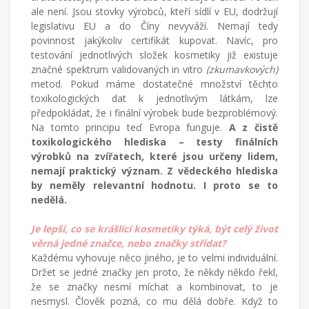
ale není. Jsou stovky výrobců, kteří sídlí v EU, dodržují
legislativu EU a do Číny nevyváží. Nemají tedy
povinnost jakýkoliv certifikát kupovat. Navíc, pro
testování jednotlivých složek kosmetiky již existuje
značné spektrum validovaných in vitro
(zkumavkových)
metod. Pokud máme dostatečné množství těchto
toxikologických dat k jednotlivým látkám, lze
předpokládat, že i finální výrobek bude bezproblémový.
Na tomto principu teď Evropa funguje.
A z čistě
toxikologického hlediska – testy finálních
výrobků na zvířatech, které jsou určeny lidem,
nemají praktický význam. Z vědeckého hlediska
by neměly relevantní hodnotu. I proto se to
nedělá.
Je lepší, co se krášlící kosmetiky týká, být celý život
věrná jedné značce, nebo značky střídat?
Každému vyhovuje něco jiného, je to velmi individuální.
Držet se jedné značky jen proto, že někdy někdo řekl,
že se značky nesmí míchat a kombinovat, to je
nesmysl. Člověk pozná, co mu dělá dobře. Když to