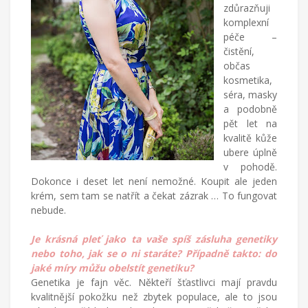
zdůrazňuji
komplexní
péče –
čistění,
občas
kosmetika,
séra, masky
a podobně
pět let na
kvalitě kůže
ubere úplně
v pohodě.
Dokonce i deset let není nemožné. Koupit ale jeden
krém, sem tam se natřít a čekat zázrak … To fungovat
nebude.
Je krásná pleť jako ta vaše spíš zásluha genetiky
nebo toho, jak se o ni staráte? Případně takto: do
jaké míry můžu obelstít genetiku?
Genetika je fajn věc. Někteří šťastlivci mají pravdu
kvalitnější pokožku než zbytek populace, ale to jsou