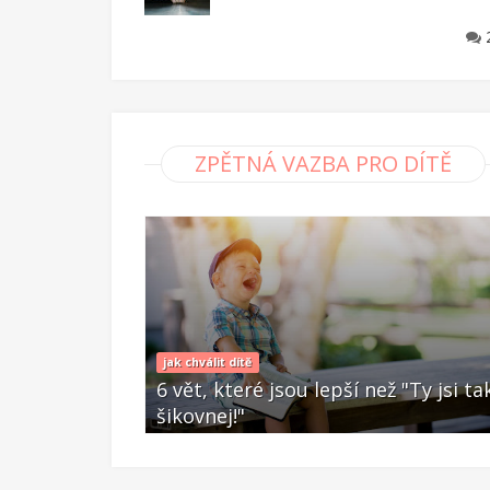
ZPĚTNÁ VAZBA PRO DÍTĚ
jak chválit dítě
ež "Ty jsi tak
6 vět, které jsou lepší než "Ty jsi ta
šikovnej!"
Úno 28 2020