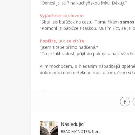
zemích,
"Odnesl jsi talíř na kuchyňskou linku. Děkuji."
mateřství
a
Vyjádřete to slovem
radostech
"Sbalil sis batůžek na cestu. Tomu říkám
samos
všednodenního
"Pomohl jsi babičce s taškou. Musím říct, že jsi
života.
Popište, jak se cítíte
"Jsem z tebe přímo nadšená."
"To je fakt radost, přijít do pokoje a najít všech
A mimochodem, s hledáním nápaditější zpětné
dobré práci nám neřeknou moc o tom, čeho si to
Následující
READ MY NOTES: Není