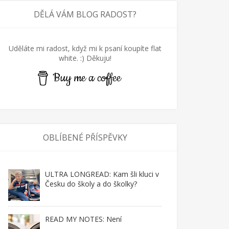
DĚLÁ VÁM BLOG RADOST?
Uděláte mi radost, když mi k psaní koupíte flat
white. :) Děkuju!
Buy me a coffee
OBLÍBENÉ PŘÍSPĚVKY
ULTRA LONGREAD: Kam šli kluci v
Česku do školy a do školky?
READ MY NOTES: Není