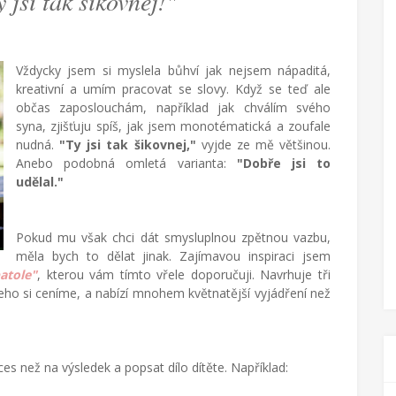
y jsi tak šikovnej!"
Vždycky jsem si myslela bůhví jak nejsem nápaditá,
kreativní a umím pracovat se slovy. Když se teď ale
občas zaposlouchám, například jak chválím svého
syna, zjišťuju spíš, jak jsem monotématická a zoufale
nudná.
"Ty jsi tak šikovnej,"
vyjde ze mě většinou.
Anebo podobná omletá varianta:
"Dobře jsi to
udělal."
Pokud mu však chci dát smysluplnou zpětnou vazbu,
měla bych to dělat jinak. Zajímavou inspiraci jsem
atole"
, kterou vám tímto vřele doporučuji. Navrhuje tři
 čeho si ceníme, a nabízí mnohem květnatější vyjádření než
es než na výsledek a popsat dílo dítěte. Například: