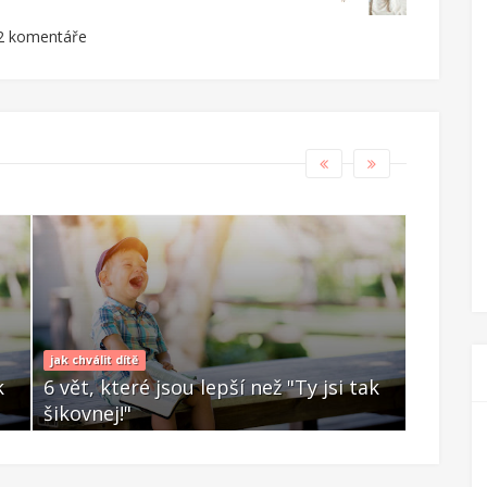
2 komentáře
jak chválit dítě
jak chválit
k
6 vět, které jsou lepší než "Ty jsi tak
6 vět, 
šikovnej!"
šikovne
Úno 28 2020
Úno 28