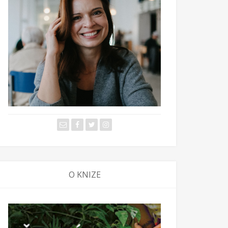
 dítě
O KNIZE
které jsou lepší než "Ty jsi tak
j!"
 2020