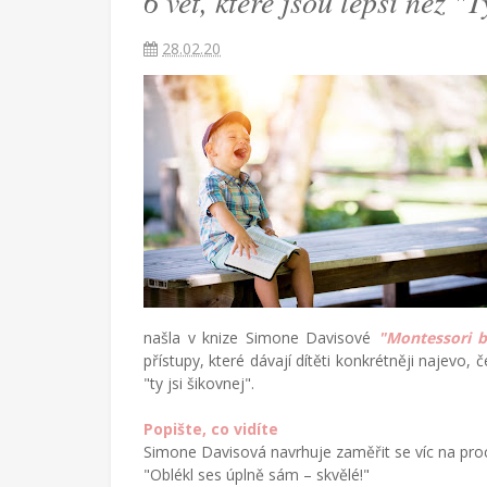
6 vět, které jsou lepší než "T
jsi
28.02.20
tak
šikovnej!"
Češka
provdaná
za
Američana
žijící
v
Turecku
našla v knize Simone Davisové
"Montessori b
píše
přístupy, které dávají dítěti konkrétněji najevo,
blog
"ty jsi šikovnej".
o
životě
Popište, co vidíte
v
Simone Davisová navrhuje zaměřit se víc na proc
cizích
"Oblékl ses úplně sám – skvělé!"