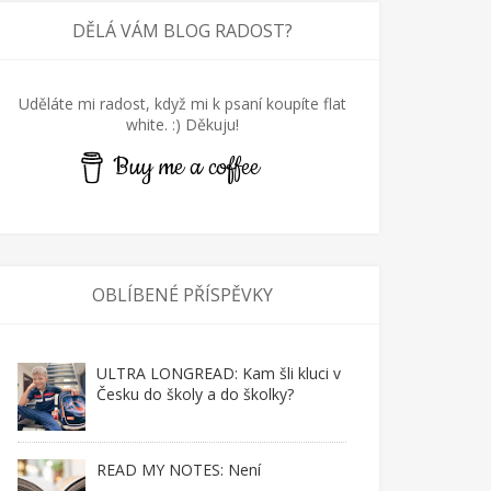
DĚLÁ VÁM BLOG RADOST?
Uděláte mi radost, když mi k psaní koupíte flat
white. :) Děkuju!
Buy me a coffee
OBLÍBENÉ PŘÍSPĚVKY
niha roku: Daňa Horáková - O
ULTRA LONGREAD: Kam šli kluci v
Česku do školy a do školky?
 2021
READ MY NOTES: Není