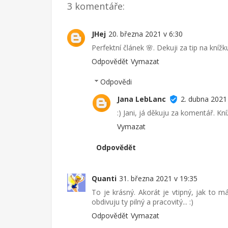
3 komentáře:
JHej
20. března 2021 v 6:30
Perfektní článek 🌸. Dekuji za tip na knížk
Odpovědět
Vymazat
Odpovědi
Jana LebLanc
2. dubna 2021
:) Jani, já děkuju za komentář. Kníž
Vymazat
Odpovědět
Quanti
31. března 2021 v 19:35
To je krásný. Akorát je vtipný, jak to m
obdivuju ty pilný a pracovitý... :)
Odpovědět
Vymazat