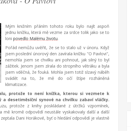
ková - O Pavlovi
Mým knižním přáním tohoto roku bylo najít aspoň
jednu knížku, která mě vezme za srdce tolik jako se to
loni
povedlo Malému životu
.
Pořád nemůžu uvěřit, že se to stalo už v únoru. Když
jsem poslední únorový den zavírala knížku "O Pavlovi",
nemohla jsem se chvilku ani pohnout, jak silný to byl
zážitek. Jenom jsem zírala do stropního větráku a byla
jsem vděčná, že fouká. Mohla jsem totiž slzavý náběh
svádět na to, že mě do očí štípe rozháněná
klimatizace.
alu, protože to není knížka, kterou si vezmete k
 a desetiměsíční synové na chvilku zabaví vláčky.
uzu, protože z knihy poskládané z útržků vzpomínek,
na mě kromě odpovědí neustále vyskakovaly další a další
a zeptala Dani Horákové, byť o hledání odpovědí je vlastně