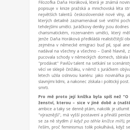
života.
Filozofka Daňa Horáková, která je známá noviná
popisuje v knize pražská a mnichovská léta st
největších talentů československé nové vlny, 
kterých detailně zaznamenával své vnitřní poch
tehdejšími umělci. Juráčkovy deníky jsou dodnes d
charismatickém, rozervaném umělci, který mě
Jenže Daňa Horáková předkládá realističtější ob
zejména v německé emigraci buď pil, spal aneb
nadával na všechny a všechno – Daně hlavně, za
pucovala schody v německých domech, sbírala lah
"prodávat" Pavlův talent na setkání se scenárist
věcí ve sklepě činžáku, v němž s Juráčkem obýv
letech užila oslnivou kariéru: jako novinářka p
slavnými lidmi, a nakonec získala i politický po
smrti.
Pro mě proto její knížka byla spíš než "
ženství, kterou – sice v jiné době a (naš
ambice a taky se denně ptám, nakolik je utlumit
"výraznější", má vyšší postavení a přináší peníze
se za ně stydím
(i když po téhle knížce míň)
, p
řeším, proč feminismus tolik pokulhává, když se 