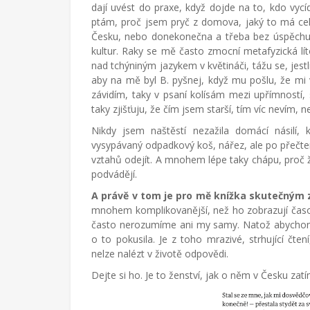
dají uvést do praxe, když dojde na to, kdo vy
ptám, proč jsem pryč z domova, jaký to má celé
Česku, nebo donekonečna a třeba bez úspěchu
kultur. Raky se mě často zmocní metafyzická lí
nad tchýniným jazykem v květináči, tážu se, jestl
aby na mě byl B. pyšnej, když mu pošlu, že mi 
závidím, taky v psaní kolísám mezi upřímností,
taky zjišťuju, že čím jsem starší, tím víc nevím, ne
Nikdy jsem naštěstí nezažila domácí násilí, 
vysypávaný odpadkový koš, nářez, ale po přečte
vztahů odejít. A mnohem lépe taky chápu, proč 
podvádějí.
A právě v tom je pro mě knížka skutečným 
mnohem komplikovanější, než ho zobrazují časo
často nerozumíme ani my samy. Natož abychom
o to pokusila. Je z toho mrazivé, strhující čte
nelze nalézt v životě odpovědi.
Dejte si ho. Je to ženství, jak o něm v Česku 