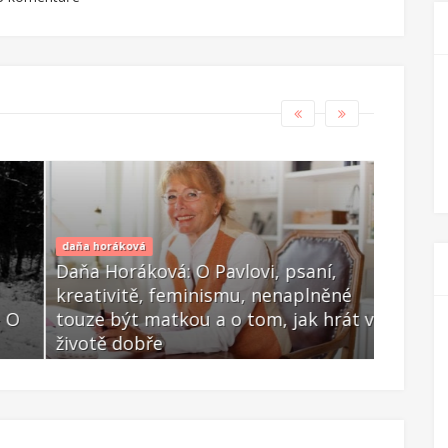
daňa horáková
Daňa Horáková: O Pavlovi, psaní,
kreativitě, feminismu, nenaplněné
co číst
O
touze být matkou a o tom, jak hrát v
Moje k
životě dobře
Pavlovi
Dub 02 2021
Bře 16