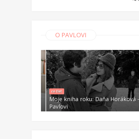
O PAVLOVI
i, psaní,
 nenaplněné
co číst
om, jak hrát v
Moje kniha roku: Daňa Horáková - 
Pavlovi
Bře 16 2021