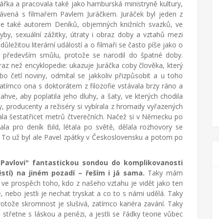
řka a pracovala také jako hamburská ministryně kultury,
rávená s filmařem Pavlem Juráčkem. Juráček byl jeden z
ale také autorem Deníků, objemných knižních svazků, ve
yby, sexuální zážitky, útraty i obraz doby a vztahů mezi
ůležitou literární událostí a o filmaři se často píše jako o
l především smůlu, protože se narodil do špatné doby.
raz než encyklopedie: ukazuje Juráčka coby člověka, který
o četl noviny, odmítal se jakkoliv přizpůsobit a u toho
tímco ona s doktorátem z filozofie vstávala brzy ráno a
ve, aby poplatila jeho dluhy, a šaty, ve kterých chodila
y, producenty a režiséry si vybírala z hromady vyřazených
ala šestatřicet metrů čtverečních. Načež si v Německu po
sala pro deník Bild, létala po světě, dělala rozhovory se
st. To už byl ale Pavel zpátky v Československu a potom po
O Pavlovi" fantastickou sondou do komplikovanosti
těstí) na jiném pozadí – řeším i já sama.
Taky mám
 ve prospěch toho, kdo z našeho vztahu je vidět jako ten
, nebo jestli je nechat tryskat a co to s námi udělá. Taky
rotože skromnost je slušivá, zatímco kariéra zavání. Taky
střetne s láskou a penězi, a jestli se řádky teorie vůbec