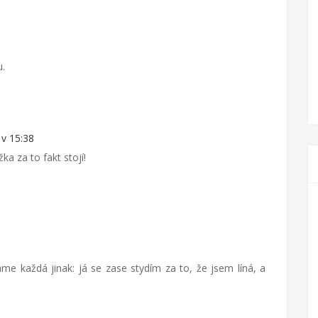
u.
 v 15:38
ka za to fakt stojí!
áme každá jinak: já se zase stydím za to, že jsem líná, a