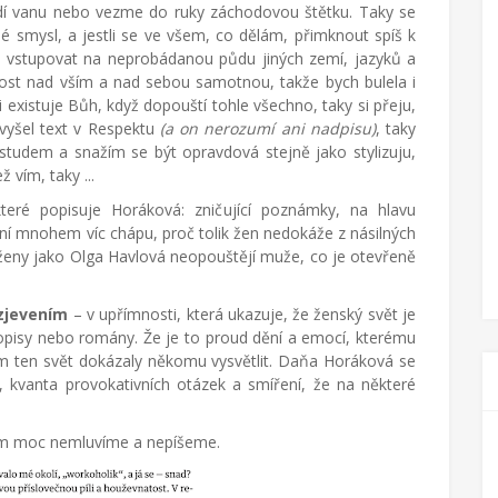
cídí vanu nebo vezme do ruky záchodovou štětku. Taky se
 smysl, a jestli se ve všem, co dělám, přimknout spíš k
 vstupovat na neprobádanou půdu jiných zemí, jazyků a
tost nad vším a nad sebou samotnou, takže bych bulela i
i existuje Bůh, když dopouští tohle všechno, taky si přeju,
vyšel text v Respektu
(a on nerozumí ani nadpisu)
, taky
 studem a snažím se být opravdová stejně jako stylizuju,
ž vím, taky ...
které popisuje Horáková: zničující poznámky, na hlavu
ní mnohem víc chápu, proč tolik žen nedokáže z násilných
ženy jako Olga Havlová neopouštějí muže, co je otevřeně
zjevením
– v upřímnosti, která ukazuje, že ženský svět je
pisy nebo romány. Že je to proud dění a emocí, kterému
 ten svět dokázaly někomu vysvětlit. Daňa Horáková se
ní, kvanta provokativních otázek a smíření, že na některé
zatím moc nemluvíme a nepíšeme.