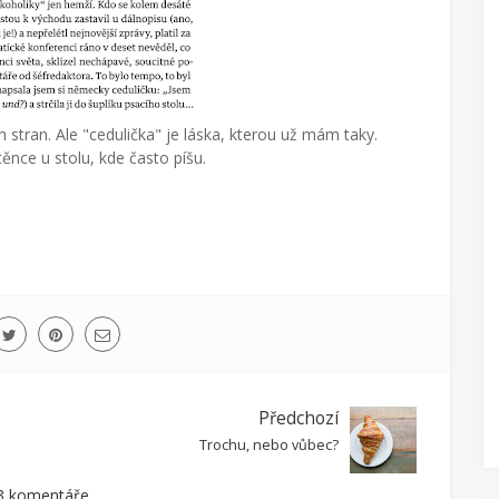
tran. Ale "cedulička" je láska, kterou už mám taky.
těnce u stolu, kde často píšu.
Předchozí
Trochu, nebo vůbec?
3 komentáře