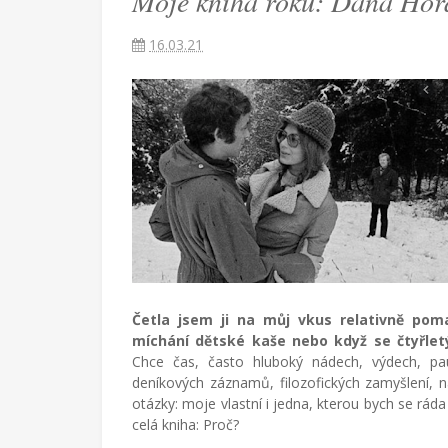
Moje kniha roku: Daňa Horá
Pavlovi
16.03.21
Češka
provdaná
za
Američana
žijící
v
Turecku
píše
blog
o
životě
v
Četla jsem ji na můj vkus relativně pom
cizích
míchání dětské kaše nebo když se čtyřletý
zemích,
Chce čas, často hluboký nádech, výdech, pa
mateřství
deníkových záznamů, filozofických zamyšlení, 
a
otázky: moje vlastní i jedna, kterou bych se rád
radostech
celá kniha: Proč?
všednodenního