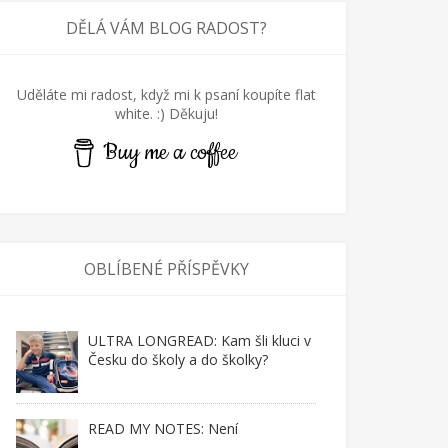
DĚLÁ VÁM BLOG RADOST?
Uděláte mi radost, když mi k psaní koupíte flat
white. :) Děkuju!
Buy me a coffee
OBLÍBENÉ PŘÍSPĚVKY
ULTRA LONGREAD: Kam šli kluci v
Česku do školy a do školky?
READ MY NOTES: Není