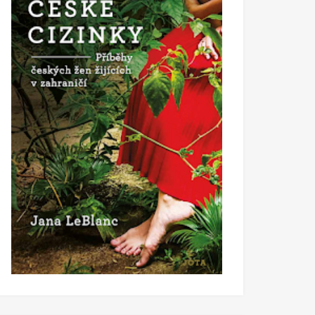
o
yslet příběh a napsat knihu?
 2021