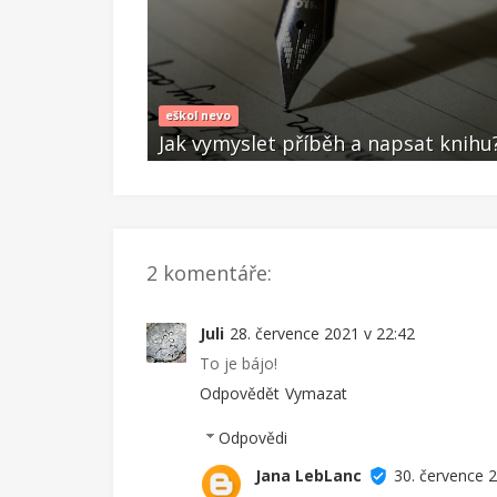
eškol nevo
napsat knihu?
Jak vymyslet příběh a napsat knihu
Čvc 22 2021
2 komentáře:
Juli
28. července 2021 v 22:42
To je bájo!
Odpovědět
Vymazat
Odpovědi
Jana LebLanc
30. července 2