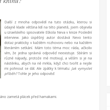
t knihu?
Další z mnoha odpovědí na tuto otázku, kterou si
údajně klade většina lidí na této planetě, jsem objevila
u izraelského spisovatele Eškola Neva v knize Poslední
interview. Jako úspěšný autor dostává Nevo tento
dotaz prakticky v každém rozhovoru nebo na každém
literárním setkání. Mám toto téma moc ráda, ačkoliv
vím, že jedna správná odpověď neexistuje. Sbírám si
různé nápady, protože mě motivují, a věším si je na
nástěnku, abych na ně mrkla, když chci tvořit a nejde
mi pohnout se dál. Ale zpátky k tématu:
Jak vymyslet
příběh?
Tohle je jeho odpověď:
 ráno zametá plácek před hamakami.