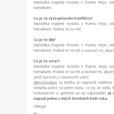
Manželka majitele hostelu v Puerto Viejo,
kd
hamakami.
Co je to vystupňování konfliktu?
Manželka majitele hostelu v Puerto Viejo, k
hamakami.
Podívá se na mě.
Co je to děj?
Manželka majitele hostelu v Puerto Viejo, k
hamakami. Podívá se na mě
a naznačí mi, abych
Co je to zvrat?
Manželka majitele hostelu v Puerto Viejo, k
hamakami. Podívá se na mě a naznačí mi, abych š
jestli bychom jí nepomohli utéct.
Mimochodem:
ta knížka je naprostá nádhera! 
nedařila práce na jiném textu: co by se stalo, 
rozhovorech a upřímně na ně odpověděl?
Já 
napsal jednu z mých letošních knih roku.
Děkuju!