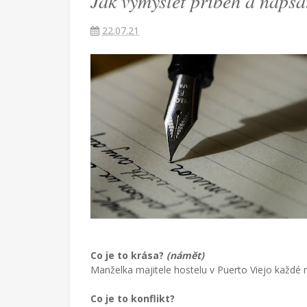
Jak vymyslet příběh a napsa
provdaná
za
22.07.21
Američana
žijící
v
Turecku
píše
blog
o
životě
v
cizích
zemích,
mateřství
a
radostech
všednodenního
života.
Co je to krása?
(námět)
Manželka majitele hostelu v Puerto Viejo každé
Co je to konflikt?