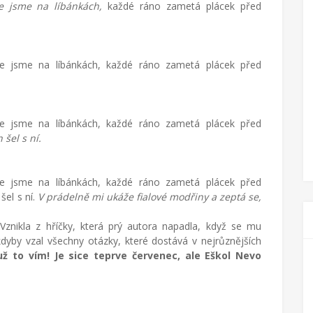
e jsme na líbánkách,
každé ráno zametá plácek před
de jsme na líbánkách, každé ráno zametá plácek před
de jsme na líbánkách, každé ráno zametá plácek před
 šel s ní.
de jsme na líbánkách, každé ráno zametá plácek před
el s ní.
V prádelně mi ukáže fialové modřiny a zeptá se,
Vznikla z hříčky, která prý autora napadla, když se mu
kdyby vzal všechny otázky, které dostává v nejrůznějších
už to vím! Je sice teprve červenec, ale Eškol Nevo