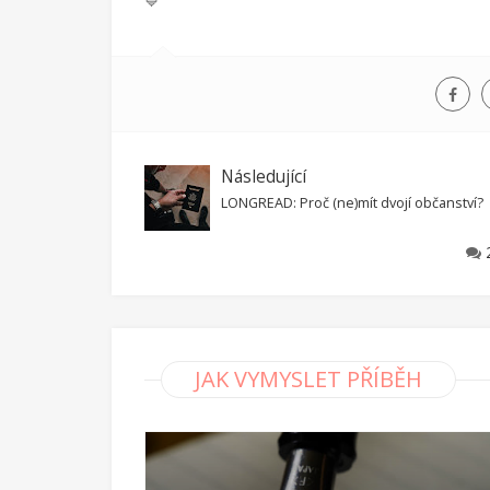
💙
Následující
LONGREAD: Proč (ne)mít dvojí občanství?
JAK VYMYSLET PŘÍBĚH