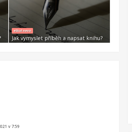
eškol nevo
eškol nev
?
Jak vymyslet příběh a napsat knihu?
Jak vym
Čvc 22 2021
Čvc 22
021 v 7:59