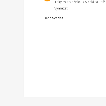
Taky mi to přišlo. :) A celá ta kníž
Vymazat
Odpovědět