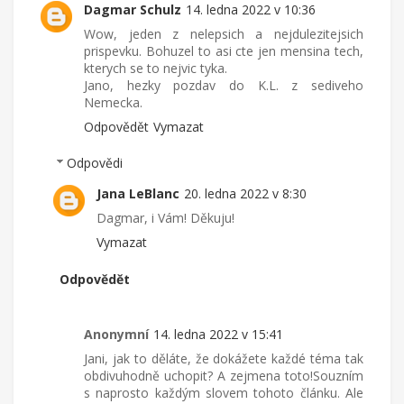
Dagmar Schulz
14. ledna 2022 v 10:36
Wow, jeden z nelepsich a nejdulezitejsich
prispevku. Bohuzel to asi cte jen mensina tech,
kterych se to nejvic tyka.
Jano, hezky pozdav do K.L. z sediveho
Nemecka.
Odpovědět
Vymazat
Odpovědi
Jana LeBlanc
20. ledna 2022 v 8:30
Dagmar, i Vám! Děkuju!
Vymazat
Odpovědět
Anonymní
14. ledna 2022 v 15:41
Jani, jak to děláte, že dokážete každé téma tak
obdivuhodně uchopit? A zejmena toto!Souzním
s naprosto každým slovem tohoto článku. Ale