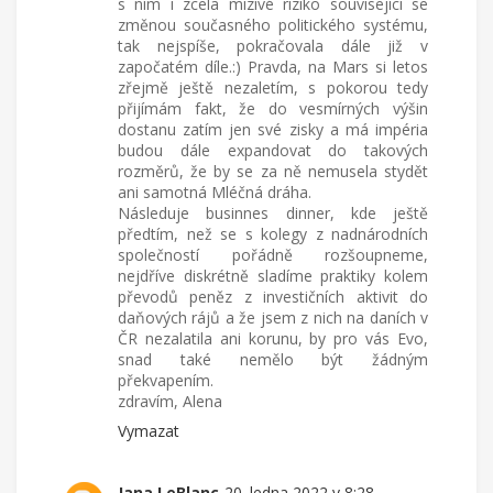
s ním i zcela mizivé riziko související se
změnou současného politického systému,
tak nejspíše, pokračovala dále již v
započatém díle.:) Pravda, na Mars si letos
zřejmě ještě nezaletím, s pokorou tedy
přijímám fakt, že do vesmírných výšin
dostanu zatím jen své zisky a má impéria
budou dále expandovat do takových
rozměrů, že by se za ně nemusela stydět
ani samotná Mléčná dráha.
Následuje businnes dinner, kde ještě
předtím, než se s kolegy z nadnárodních
společností pořádně rozšoupneme,
nejdříve diskrétně sladíme praktiky kolem
převodů peněz z investičních aktivit do
daňových rájů a že jsem z nich na daních v
ČR nezalatila ani korunu, by pro vás Evo,
snad také nemělo být žádným
překvapením.
zdravím, Alena
Vymazat
Jana LeBlanc
20. ledna 2022 v 8:28