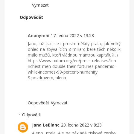
Vymazat
Odpovědět
Anonymní
17. ledna 2022 v 13:58
Jano, už jste se i prosím někdy ptala, jak velký
ohled na zbývajících 8 miliard bere těch několik
málo mužů, kteří vládnou mantrou kapitálu?! ;)
https://www.oxfam.org/en/press-releases/ten-
richest-men-double-their-fortunes-pandemic-
while-incomes-99-percent-humanity
S pozdravem, alena
Odpovědět
Vymazat
Odpovědi
Jana LeBlanc
20. ledna 2022 v 8:23
Aleno, ptala. Ale na základě tiskové zprávy