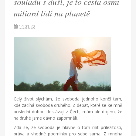
souladu s duší, je to cesta osmi
je
miliard lidí na planetě
to
14.01.22
cesta
osmi
miliard
lidí
Celý život slýchám, že svoboda jednoho končí tam,
na
kde začíná svoboda druhého. Z debat, které se ke mně
poslední dobou dostávají z Čech, mám ale dojem, že
planetě
na druhé jsme dávno zapomněli.
Zdá se, že svoboda je hlavně o tom mít příležitosti,
práva a vhodné podmínky pro sebe sama. Z mnoha