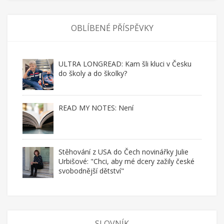
OBLÍBENÉ PŘÍSPĚVKY
ULTRA LONGREAD: Kam šli kluci v Česku
do školy a do školky?
READ MY NOTES: Není
Stěhování z USA do Čech novinářky Julie
Urbišové: "Chci, aby mé dcery zažily české
svobodnější dětství"
SLOVNÍK