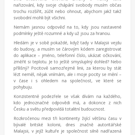
nařizování, kdy svoje chápání svobody musím občas
trochu rozšířit, zúžit nebo ohnout, abychom jakž takž
svobodní mohli být všichni.
Nemám jasnou odpověď na to, kdy jsou nastavené
podmínky ještě rozumné a kdy už jsou za hranou.
Hledám je v sobě pokaždé, když tady v Malajsii vejdu
do budovy, a musím se čárovým kódem zaregistrovat
do aplikace – jméno, telefonní číslo, ukázat očkování,
změřit si teplotu. Je to ještě smysluplný dohled? Nebo
přílišný? Pocitově samozřejmě linii, za kterou by stát
lézt neměl, nějak vnímám, ale i moje pocity se mění –
v čase i s ohledem na společnost, ve které se
pohybuju.
Konzistentně podezřele se však dívám na každého,
kdo jednoznačné odpovědi má, a dokonce z nich
Česku a světu předpovídá totalitní budoucnost.
Rozkročenou mezi tři kontinenty žijící většinu času v
bývalé britské kolonii, dnes značně autoritářské
Malajsii, v jejíž kultuře je společnost silně nadřazená