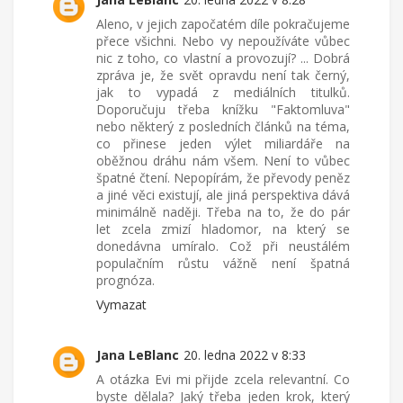
Aleno, v jejich započatém díle pokračujeme
přece všichni. Nebo vy nepoužíváte vůbec
nic z toho, co vlastní a provozují? ... Dobrá
zpráva je, že svět opravdu není tak černý,
jak to vypadá z mediálních titulků.
Doporučuju třeba knížku "Faktomluva"
nebo některý z posledních článků na téma,
co přinese jeden výlet miliardáře na
oběžnou dráhu nám všem. Není to vůbec
špatné čtení. Nepopírám, že převody peněz
a jiné věci existují, ale jiná perspektiva dává
minimálně naději. Třeba na to, že do pár
let zcela zmizí hladomor, na který se
donedávna umíralo. Což při neustálém
populačním růstu vážně není špatná
prognóza.
Vymazat
Jana LeBlanc
20. ledna 2022 v 8:33
A otázka Evi mi přijde zcela relevantní. Co
byste dělala? Jaký třeba jeden krok, který