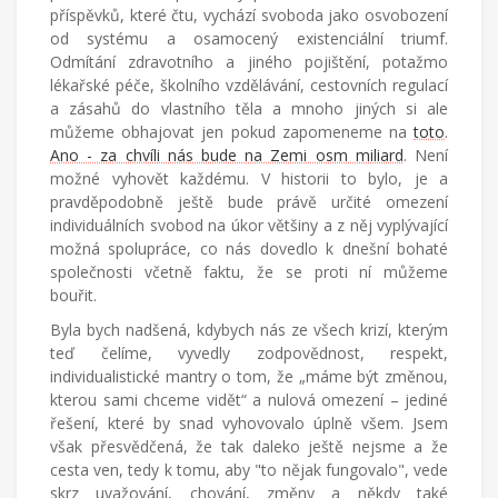
Češka
příspěvků, které čtu, vychází svoboda jako osvobození
provdaná
od systému a osamocený existenciální triumf.
za
Odmítání zdravotního a jiného pojištění, potažmo
Američana
lékařské péče, školního vzdělávání, cestovních regulací
žijící
a zásahů do vlastního těla a mnoho jiných si ale
v
můžeme obhajovat jen pokud zapomeneme na
toto
.
Turecku
Ano - za chvíli nás bude na Zemi osm miliard
. Není
píše
možné vyhovět každému. V historii to bylo, je a
blog
pravděpodobně ještě bude právě určité omezení
o
individuálních svobod na úkor většiny a z něj vyplývající
životě
možná spolupráce, co nás dovedlo k dnešní bohaté
v
společnosti včetně faktu, že se proti ní můžeme
cizích
bouřit.
zemích,
mateřství
Byla bych nadšená, kdybych nás ze všech krizí, kterým
a
teď čelíme, vyvedly zodpovědnost, respekt,
radostech
individualistické mantry o tom, že „máme být změnou,
všednodenního
kterou sami chceme vidět“ a nulová omezení – jediné
života.
řešení, které by snad vyhovovalo úplně všem. Jsem
však přesvědčená, že tak daleko ještě nejsme a že
cesta ven, tedy k tomu, aby "to nějak fungovalo", vede
skrz uvažování, chování, změny a někdy také