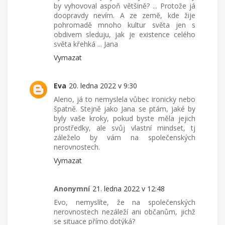
by vyhovoval aspoň většině? ... Protože já
doopravdy nevím. A ze země, kde žije
pohromadě mnoho kultur světa jen s
obdivem sleduju, jak je existence celého
světa křehká ... Jana
Vymazat
Eva
20. ledna 2022 v 9:30
Aleno, já to nemyslela vůbec ironicky nebo
špatně. Stejně jako Jana se ptám, jaké by
byly vaše kroky, pokud byste měla jejich
prostředky, ale svůj vlastní mindset, tj
záleželo by vám na společenských
nerovnostech.
Vymazat
Anonymní
21. ledna 2022 v 12:48
Evo, nemyslíte, že na společenských
nerovnostech nezáleží ani občanům, jichž
se situace přímo dotýká?