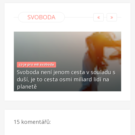
SVOBODA
co je pro mě svoboda
co j
u s
Svoboda není jenom cesta v souladu s
Svo
a
duší, je to cesta osmi miliard lidí na
duší
planetě
pla
Led 14 2022
Le
15 komentářů: