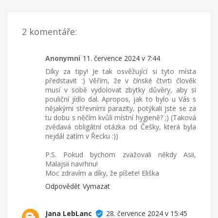
2 komentáře:
Anonymní
11. července 2024 v 7:44
Díky za tipy! Je tak osvěžující si tyto místa
představit :) Věřím, že v čínské čtvrti člověk
musí v sobě vydolovat zbytky důvěry, aby si
pouliční jídlo dal. Apropos, jak to bylo u Vás s
nějakými střevními parazity, potýkali jste se za
tu dobu s něčím kvůli místní hygieně? ;) (Taková
zvědavá obligátní otázka od Češky, která byla
nejdál zatím v Řecku :))
P.S. Pokud bychom zvažovali někdy Asii,
Malajsii navrhnu!
Moc zdravím a díky, že píšete! Eliška
Odpovědět
Vymazat
Jana LebLanc
28. července 2024 v 15:45