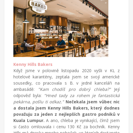
cizích
zemích,
mateřství
a
radostech
všednodenního
života.
Kenny Hills Bakers
Když jsme v polovině listopadu 2020 vyšli v KL z
hotelové karantény, zeptala jsem se svojí americké
sousedky, co pracovala s B. v jedné kanceláři na
ambasádě:
"Kam chodíš pro dobrý chleba?"
Její
odpověď byla:
"Hned tady za rohem je fantastická
pekárna, pošlu ti odkaz."
Nečekala jsem vůbec nic
a dostala jsem Kenny Hills Bakers, který dodnes
považuju za jeden z nejlepších gastro podniků v
Kuala Lumpur.
A ano, chleba je vynikající, čímž jsem
si často omlouvala i cenu 130 Kč za bochník. Kenny
Hills má dneska mnoho poboček, ve kterých dostanete