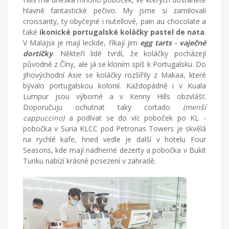
hlavně fantastické pečivo. My jsme si zamilovali
croissanty, ty obyčejné i nutellové, pain au chocolate a
také
ikonické portugalské koláčky pastel de nata
.
V Malajsii je mají leckde, říkají jim
egg tarts - vaječné
dortíčky
. Někteří lidé tvrdí, že koláčky pocházejí
původně z Číny, ale já se kloním spíš k Portugalsku. Do
jihovýchodní Asie se koláčky rozšířily z Makaa, které
bývalo portugalskou kolonií. Každopádně i v Kuala
Lumpur jsou výborné a v Kenny Hills obzvlášť.
Doporučuju ochutnat taky cortado
(menší
cappuccino)
a podívat se do víc poboček po KL -
pobočka v Suria KLCC pod Petronas Towers je skvělá
na rychlé kafe, hned vedle je další v hotelu Four
Seasons, kde mají nádherné dezerty a pobočka v Bukit
Tunku nabízí krásné posezení v zahradě.