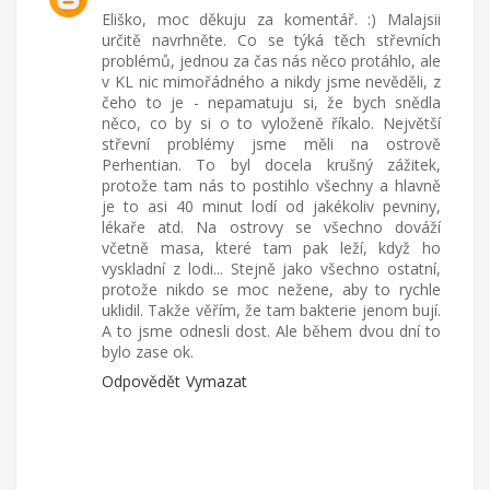
Eliško, moc děkuju za komentář. :) Malajsii
určitě navrhněte. Co se týká těch střevních
problémů, jednou za čas nás něco protáhlo, ale
v KL nic mimořádného a nikdy jsme nevěděli, z
čeho to je - nepamatuju si, že bych snědla
něco, co by si o to vyloženě říkalo. Největší
střevní problémy jsme měli na ostrově
Perhentian. To byl docela krušný zážitek,
protože tam nás to postihlo všechny a hlavně
je to asi 40 minut lodí od jakékoliv pevniny,
lékaře atd. Na ostrovy se všechno dováží
včetně masa, které tam pak leží, když ho
vyskladní z lodi... Stejně jako všechno ostatní,
protože nikdo se moc nežene, aby to rychle
uklidil. Takže věřím, že tam bakterie jenom bují.
A to jsme odnesli dost. Ale během dvou dní to
bylo zase ok.
Odpovědět
Vymazat