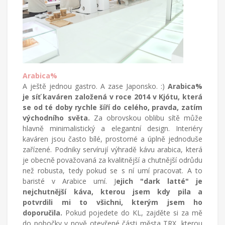
Arabica%
A ještě jednou gastro. A zase Japonsko. :)
Arabica%
je síť kaváren založená v roce 2014 v Kjótu, která
se od té doby rychle šíří do celého, pravda, zatím
východního světa.
Za obrovskou oblibu sítě může
hlavně minimalistický a elegantní design. Interiéry
kaváren jsou často bílé, prostorné a úplně jednoduše
zařízené. Podniky servírují výhradě kávu arabica, která
je obecně považovaná za kvalitnější a chutnější odrůdu
než robusta, tedy pokud se s ní umí pracovat. A to
baristé v Arabice umí. J
ejich "dark latté" je
nejchutnější káva, kterou jsem kdy pila a
potvrdili mi to všichni, kterým jsem ho
doporučila.
Pokud pojedete do KL, zajděte si za mě
do pobočky v nově otevřené části města TRX, kterou