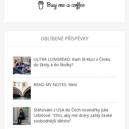
Buy me a coffee
OBLÍBENÉ PŘÍSPĚVKY
ULTRA LONGREAD: Kam šli kluci v Česku
do školy a do školky?
READ MY NOTES: Není
Stěhování z USA do Čech novinářky Julie
Urbišové: "Chci, aby mé dcery zažily české
svobodnější dětství"