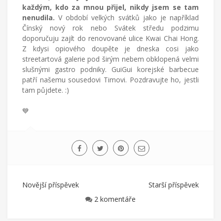
každým, kdo za mnou přijel, nikdy jsem se tam
nenudila.
V období velkých svátků jako je například
Čínský nový rok nebo Svátek středu podzimu
doporučuju zajít do renovované ulice Kwai Chai Hong.
Z kdysi opiového doupěte je dneska cosi jako
streetartová galerie pod širým nebem obklopená velmi
slušnými gastro podniky. GuiGui korejské barbecue
patří našemu sousedovi Timovi. Pozdravujte ho, jestli
tam půjdete. :)
💙
Novější příspěvek
Starší příspěvek
2 komentáře