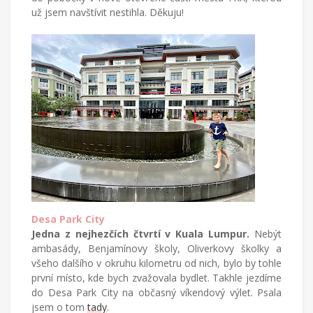
už jsem navštívit nestihla. Děkuju!
Desa Park City
Jedna z nejhezčích čtvrtí v Kuala Lumpur.
Nebýt
ambasády, Benjamínovy školy, Oliverkovy školky a
všeho dalšího v okruhu kilometru od nich, bylo by tohle
první místo, kde bych zvažovala bydlet. Takhle jezdíme
do Desa Park City na občasný víkendový výlet. Psala
jsem o tom
tady
.