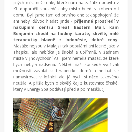
jiných míst než tohle, které nám na začátku pobytu v
KL doporučili sousedé coby místo hned za rohem od
domu. Byli jsme tam od prvního dne tak spokojení, že
ani nebyl důvod hledat jinde -
příjemné prostředí v
nákupním centru Great Eastern Mall, kam
Benjamín chodil na hodiny karate, skvělé, milé
terapeutky hlavně z Indonésie, dobré ceny.
Masáže nejsou v Malajsii tak populární ani laciné jako v
Thajsku, ale nabídka je široká a upřímně, v žádném
místě v jihovýchodní Asii jsem neměla masáž, ze které
bych nebyla nadšená. Někteří naši sousedé využívali
možnosti zavolat si terapeutku domů a nechat se
namasírovat v ložnici, ale já bych si něco takového
neužila. A přišla bych o skvělý čaj z kustovnice čínské,
který v Energy Spa podávají před a po masáži. :)