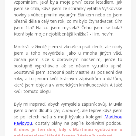
vzpomínám, jaká byla moje první cesta letadlem, jak
jsem se cítila, když jsem ze schránky vytáhla Vyškovské
noviny s vůbec prvním vydaným článkem nebo co jsem
přesně dělala celý ten rok, co mi bylo čtyřiadvacet. Čím
jsem žila? Na co jsem myslela? Čeho jsem se bála?
Která byla moje nejoblíbenější knížka? - Hm, nevím.
Mockrát v životě jsem si zkoušela psát deník, ale nikdy
jsem u toho nevydržela. Jako u mnoha jiných věcí,
začala jsem sice s obrovským nadšením, jenže to
postupně vyprchávalo až se někam vytratilo úplně.
Soustavně jsem schopná psát vlastně až poslední dva
roky, a to jenom kvůli krásným zápisníkům a diářům,
které jsem objevila v amerických knihkupectvích. A také
kvůli tomuto blogu.
Byly mi inspirací, abych vymyslela zápisník svůj. Mluvila
jsem o něm dlouho (
že, Lumíre?
), ale teprve když jsem
se po letech našla s mojí bývalou kolegyní
Martinou
Pavlovou
, dostaly plány na papíře konkrétní podobu.
A dnes je ten den, kdy s Martinou vydáváme u
nakladatelství Mladá fronta Zápisník radosti.