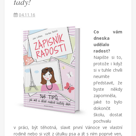
tady!
žijící
v
Turecku
04.11.16
píše
blog
o
Co vám
životě
dneska
v
udělalo
cizích
radost?
zemích,
Napište si to,
mateřství
protože i když
a
si v tuhle chvíli
radostech
neumíte
všednodenního
představit, že
života.
byste někdy
zapomněla,
jaké to bylo
dokončit
školu, dostat
pochvalu
v práci, být těhotná, slavit první Vánoce ve vlastní
rodině nebo si vzít z útulku psa a jít s ním poprvé ven,