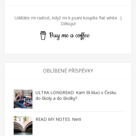
Uděláte mi radost, když mi k psaní koupíte flat white. :)
Děkuju!
Buy me a coffee
OBLÍBENÉ PŘÍSPĚVKY
ULTRA LONGREAD: Kam šli kluci v Česku
do školy a do školky?
READ MY NOTES: Není