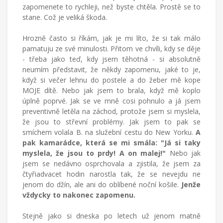
zapomenete to rychleji, než byste chtěla. Prostě se to
stane. Což je veliká škoda.
Hrozně často si říkám, jak je mi líto, že si tak málo
pamatuju ze své minulosti. Přitom ve chvíli, kdy se děje
- třeba jako teď, kdy jsem těhotná - si absolutně
neumím představit, že někdy zapomenu, jaké to je,
když si večer lehnu do postele a do žeber mě kope
MOJE dítě. Nebo jak jsem to brala, když mě koplo
úplně poprvé. Jak se ve mně cosi pohnulo a já jsem
preventivně letěla na záchod, protože jsem si myslela,
že jsou to střevní problémy. Jak jsem to pak se
smíchem volala B. na služební cestu do New Yorku.
A
pak kamarádce, která se mi smála: "Já si taky
myslela, že jsou to prdy! A on malej!"
Nebo jak
jsem se nedávno osprchovala a zjistila, že jsem za
čtyřiadvacet hodin narostla tak, že se nevejdu ne
jenom do džín, ale ani do oblíbené noční košile.
Jenže
vždycky to nakonec zapomenu.
Stejně jako si dneska po letech už jenom matně