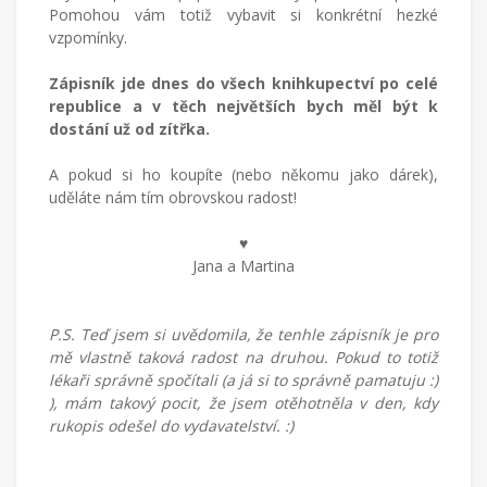
Pomohou vám totiž vybavit si konkrétní hezké
vzpomínky.
Zápisník jde dnes do všech knihkupectví po celé
republice a v těch největších bych měl být k
dostání už od zítřka.
A pokud si ho koupíte (nebo někomu jako dárek),
uděláte nám tím obrovskou radost!
♥︎
Jana a Martina
P.S. Teď jsem si uvědomila, že tenhle zápisník je pro
mě vlastně taková radost na druhou. Pokud to totiž
lékaři správně spočítali (a já si to správně pamatuju :)
), mám takový pocit, že jsem otěhotněla v den, kdy
rukopis odešel do vydavatelství. :)