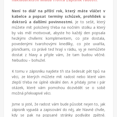
Není to diář na příští rok, který máte vláčet v
kabelce a popsat termíny schůzek, prohlídek u
doktorů a dalšími povinnostmi.
Je to sešit, který
můžete mít položený třeba na nočním stolku a který
by vás měl motivovat, abyste ho každý den popsala
hezkými chvílemi: komplimentem, co jste dostala,
povedenými tvarohovými knedlíky, co jste uvařila,
písničkami, co právě teď hrají v rádiu, vy je nemůžete
dostat z hlavy a přijde vám, že tam budou věčně.
Nebudou – bohužel.
K tomu v zápisníku najdete tři sta šedesát pět tipů na
věci, ze kterých můžete mít radost nebo které vám
zlepší třeba ne úplně ideální den. A přidaly jsme i pár
otázek, které vám pomohou dozvědět se o sobě
možná překvapivé věci.
Jsme si jisté, že radost vám bude působit nejen to, jak
zápisník vypadá a zapisování do něj, ale hlavně chvíle,
kdy se pak na popsané stránky podíváte zpětně.