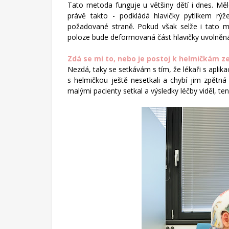
Tato metoda funguje u většiny dětí i dnes. M
radostech
právě takto - podkládá hlavičky pytlíkem rý
všednodenního
požadované straně. Pokud však selže i tato met
života.
poloze bude deformovaná část hlavičky uvolně
Zdá se mi to, nebo je postoj k helmičkám ze
Nezdá, taky se setkávám s tím, že lékaři s aplika
s helmičkou ještě nesetkali a chybí jim zpětná
malými pacienty setkal a výsledky léčby viděl, t