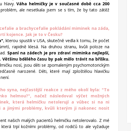
ru hlavy.
Váha helmičky je v současné době cca 200
problém, ale nesetkala jsem se s tím, že by tato zátěž
cefalie a brachycefalie pokládání miminek na záda,
í kojence. Jak je to v Česku?
p"
, kterou spustili v USA, skutečně vedla k tomu, že počet
rtí, rapidně klesá. Na druhou stranu, kvůli poloze na
vad.
Spaní na zádech je pro zdraví miminka nejlepší,
 Většinu bdělého času by pak mělo trávit na bříšku.
elmičku nosí, jsou děti se zpomaleným psychomotorickým
dčasně narozené. Děti, které mají zploštělou hlavičku
 není.
ho syna, nejčastější reakce z mého okolí byla: "To
nko helmou?", načež následoval výčet možných
minek, která helmičku netolerují a vůbec si na ni
 a jinými problémy, kvůli kterým ji nakonec nosit
cent našich malých pacientů helmičku netolerovalo. Z mé
která trpí kožními problémy, od rodičů to ale vyžaduje