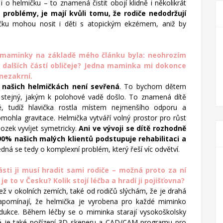
 o helmičku – to znamená čistit obojí klidně i několikrát
 problémy, je mají kvůli tomu, že rodiče nedodržují
čku mohou nosit i děti s atopickým ekzémem, aniž by
ly maminky na základě mého článku byla: neohrozím
 dalších částí obličeje? Jedna maminka mi dokonce
nezakrní.
 našich helmičkách není sevřená
. To bychom dětem
e stejný, jakým k polohové vadě došlo. To znamená dítě
ě, tudíž hlavička rostla místem nejmenšího odporu a
mohla gravitace. Helmička vytváří volný prostor pro růst
ozek vyvíjet symetricky.
Ani ve vývoji se dítě rozhodně
90% našich malých klientů podstupuje rehabilitaci a
edná se tedy o komplexní problém, který řeší víc odvětví.
ásti ji musí hradit sami rodiče – možná proto za ní
je to v Česku? Kolik stojí léčba a hradí ji pojišťovna?
ež v okolních zemích, také od rodičů slýchám, že je drahá
zapomínají, že helmička je vyrobena pro každé miminko
rodukce. Během léčby se o miminka starají vysokoškolsky
dné je také pořízení 3D skeneru a CAD/CAM programu pro