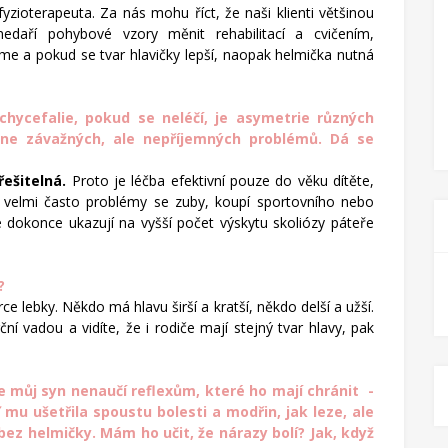
fyzioterapeuta. Za nás mohu říct, že naši klienti většinou
edaří pohybové vzory měnit rehabilitací a cvičením,
me a pokud se tvar hlavičky lepší, naopak helmička nutná
chycefalie, pokud se neléčí, je asymetrie různých
e ne závažných, ale nepříjemných problémů. Dá se
ešitelná.
Proto je léčba efektivní pouze do věku dítěte,
jí velmi často problémy se zuby, koupí sportovního nebo
e dokonce ukazují na vyšší počet výsk
y
tu skoliózy páteře
?
 lebky. Někdo má hlavu širší a kratší, někdo delší a užší.
 vadou a vidíte, že i rodiče mají stejný tvar hlavy, pak
 můj syn nenaučí reflexům, které ho mají chránit -
mu ušetřila spoustu bolesti a modřin, jak leze, ale
ez helmičky. Mám ho učit, že nárazy bolí? Jak, když