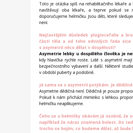
Toto je otázka spíš na rehabilitačního lékaře a 
navštěvují oba lékaře, a teprve pokud se n
doporučujeme helmičku. Jsou děti, které sleduje
není.
Nejčastějším důsledek plagiocefalie a bra
částí těla a od toho odvislých řada sic
s asymetrií něco dělat v dospělosti?
Asymetrie lebky u dospělého člověka je neř
kdy hlavička rychle roste. Lidé s asymetrií ma
bezpečnostního vybavení a další. Některé studi
v období puberty a podobně.
Já sama se s asymetrií potýkám. Je dědičná
Asymetrie dědičná není. Dědičná je pouze proporce
Pokud k nám přichází miminko s lehkou proporční
helmičku neaplikujeme.
Čeho se u helmičky obávám já osobně, že se
například že náraz znamená bolest. Do teď 
trochu se bojím, co budeme dělat, až bude b