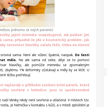
mičkou jednomu ze svých pacientů
vičky jejich miminka znepokojoval, ale pediatr jim
vná sama, případně že jde o kosmetický problém. Jak
y nerovnost hlavičky začala řešit, třeba na vlastní
a srovná sama. Není ale vůbec špatná, naopak.
Do šesti
nat měla.
Ne ale sama od sebe, děje se to pomocí
 tvar hlavičky,
ale pomůže miminku se zpomaleným
, zbylému 1% deformity zůstávají a měly by se léčit. U
které léčbu potřebují.
í nejčastěji o přílišném zatížení krční páteře, která
avičky sevřené v helmičce. Jsou to opodstatněné
z naší kliniky
nikdy není sevřená a utlačená. V místech tzv.
stla, je helmička v kontaktu s kůží, a v místě zploštění je