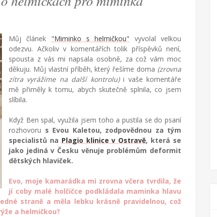
ět o helmičkách pro miminka
Můj článek
"Miminko s helmičkou"
vyvolal velkou
odezvu. Ačkoliv v komentářích tolik příspěvků není,
spousta z vás mi napsala osobně, za což vám moc
děkuju. Můj vlastní příběh, který řešíme doma
(zrovna
zítra vyrážíme na další kontrolu)
i vaše komentáře
mě přiměly k tomu, abych skutečně splnila, co jsem
slíbila.
Když Ben spal, využila jsem toho a pustila se do psaní
rozhovoru
s Evou Kaletou, zodpovědnou za tým
specialistů na
Plagio klinice v Ostravě
, která se
jako jediná v Česku věnuje problémům deformit
dětských hlaviček.
Evo, moje kamarádka mi zrovna včera tvrdila, že
jí coby malé holčičce podkládala maminka hlavu
jedné straně a měla lebku krásně pravidelnou, což
 rýže a helmičkou?