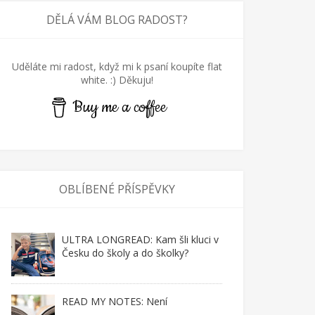
DĚLÁ VÁM BLOG RADOST?
Uděláte mi radost, když mi k psaní koupíte flat
white. :) Děkuju!
Buy me a coffee
OBLÍBENÉ PŘÍSPĚVKY
ULTRA LONGREAD: Kam šli kluci v
Česku do školy a do školky?
READ MY NOTES: Není