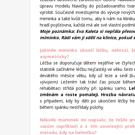
úpravu modelu hlavičky do požadovaného tvaru
vyrobit. Současně investujeme do vývoje nových
miminka a také kvůli tomu, aby k nám na kliniku
hradí pojišťovna, každá má ale své vlastní podmí
Moje poznámka: Eva Kaleta si nepřála přesno
miminko. Rádi vám ji sdělí na klinice, pokud 
Jakmile miminko skončí léčbu, nehrozí, 
asymetricky?
Léčba se doporučuje dětem nejdříve ve čtyřech 
statistik začínáme léčbu nejčastěji ve věku šes
devátého měsíce věku, kdy už leze a sedí (b
vývojem)
. Ležením tak tráví čas pouze během
rehabilitaci střídá polohy při spánku samo.
Le
změnám a roste pomaleji. Hrozba návratu
s případem, kdy by děti po ukončení léčby hel
během spánku nestřídaly polohy.
Několik maminek mi napsalo, že řešilo p
vazům například)
a s tím související pro
metodu, kdy na helmičku?