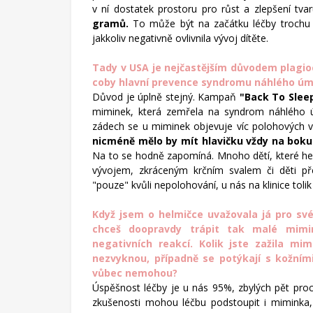
v ní dostatek prostoru pro růst a zlepšení tva
gramů.
To může být na začátku léčby trochu 
jakkoliv negativně ovlivnila vývoj dítěte.
Tady v USA je nejčastějším důvodem plagio
coby hlavní prevence syndromu náhlého úmrt
Důvod je úplně stejný. Kampaň
"Back To Slee
miminek, která zemřela na syndrom náhlého úm
zádech se u miminek objevuje víc polohových 
nicméně mělo by mít hlavičku vždy na boku.
Na to se hodně zapomíná. Mnoho dětí, které h
vývojem, zkráceným krčním svalem či děti pře
"pouze" kvůli nepolohování, u nás na klinice tolik
Když jsem o helmičce uvažovala já pro své
chceš doopravdy trápit tak malé mimi
negativních reakcí. Kolik jste zažila mi
nezvyknou, případně se potýkají s kožními
vůbec nemohou?
Úspěšnost léčby je u nás 95%, zbylých pět pro
zkušenosti mohou léčbu podstoupit i miminka, 