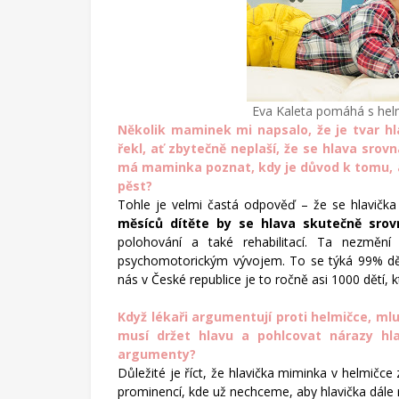
Eva Kaleta pomáhá s hel
Několik maminek mi napsalo, že je tvar hla
řekl, ať zbytečně neplaší, že se hlava sro
má maminka poznat, kdy je důvod k tomu, ab
pěst?
Tohle je velmi častá odpověď – že se hlavičk
měsíců dítěte by se hlava skutečně srov
polohování a také rehabilitací. Ta nezmění
psychomotorickým vývojem. To se týká 99% dětí
nás v České republice je to ročně asi 1000 dětí, 
Když lékaři argumentují proti helmičce, mluv
musí držet hlavu a pohlcovat nárazy hl
argumenty?
Důležité je říct, že hlavička miminka v helmičce 
prominencí, kde už nechceme, aby hlavička dále ro