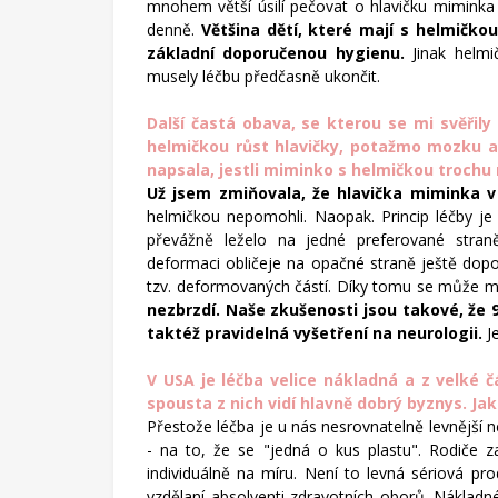
mnohem větší úsilí pečovat o hlavičku miminka i
denně.
Většina dětí, které mají s helmičkou
základní doporučenou hygienu.
Jinak helmi
musely léčbu předčasně ukončit.
Další častá obava, se kterou se mi svěři
helmičkou růst hlavičky, potažmo mozku a
napsala, jestli miminko s helmičkou trochu 
Už jsem zmiňovala, že
hlavička miminka v
helmičkou nepomohli. Naopak. Princip léčby j
převážně leželo na jedné preferované stran
deformaci obličeje na opačné straně ještě dopo
tzv. deformovaných částí. Díky tomu se může m
nezbrzdí. Naše zkušenosti jsou takové, že 
taktéž pravidelná vyšetření na neurologii.
J
V USA je léčba velice nákladná a z velké č
spousta z nich vidí hlavně dobrý byznys. Jak 
Přestože léčba je u nás nesrovnatelně levnější n
- na to, že se "jedná o kus plastu". Rodiče 
individuálně na míru. Není to levná sériová p
vzdělaní absolventi zdravotních oborů. Nákla