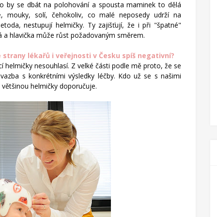
ělo by se dbát na polohování a spousta maminek to dělá
že, mouky, solí, čehokoliv, co malé neposedy udrží na
oda, nestupují helmičky. Ty zajišťují, že i při "špatné"
ná a hlavička může růst požadovaným směrem.
 strany lékařů i veřejnosti v Česku spíš negativní?
cí helmičky nesouhlasí. Z velké části podle mě proto, že se
 vazba s konkrétními výsledky léčby. Kdo už se s našimi
en většinou helmičky doporučuje.