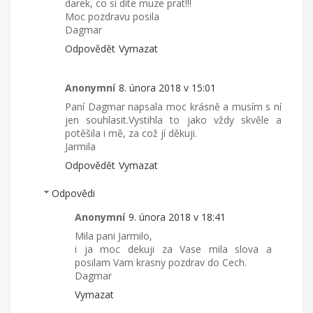
darek, co si dite muze prat!!!
Moc pozdravu posila
Dagmar
Odpovědět
Vymazat
Anonymní
8. února 2018 v 15:01
Paní Dagmar napsala moc krásně a musím s ní
jen souhlasit.Vystihla to jako vždy skvěle a
potěšila i mě, za což jí děkuji.
Jarmila
Odpovědět
Vymazat
Odpovědi
Anonymní
9. února 2018 v 18:41
Mila pani Jarmilo,
i ja moc dekuji za Vase mila slova a
posilam Vam krasny pozdrav do Cech.
Dagmar
Vymazat