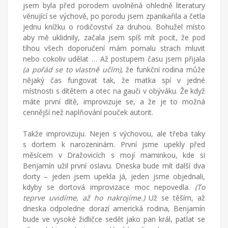
jsem byla před porodem uvolněná ohledně literatury
věnující se výchově, po porodu jsem zpanikařila a četla
jednu knížku o rodičovství za druhou. Bohužel místo
aby mě uklidnily, začala jsem spíš mít pocit, že pod
tíhou všech doporučení mám pomalu strach mluvit
nebo cokoliv udělat … Až postupem času jsem přijala
(a pořád se to vlastně učím)
, že funkční rodina může
nějaký čas fungovat tak, že matka spí v jedné
místnosti s dítětem a otec na gauči v obýváku. Že když
máte první dítě, improvizuje se, a že je to možná
cennější než naplňování pouček autorit.
Takže improvizuju. Nejen s výchovou, ale třeba taky
s dortem k narozeninám. První jsme upekly před
měsícem v Dražovicích s mojí maminkou, kde si
Benjamín užil první oslavu. Dneska bude mít další dva
dorty – jeden jsem upekla já, jeden jsme objednali,
kdyby se dortová improvizace moc nepovedla.
(To
teprve uvidíme, až ho nakrojíme.)
Už se těším, až
dneska odpoledne dorazí americká rodina, Benjamín
bude ve vysoké židličce sedět jako pan král, patlat se