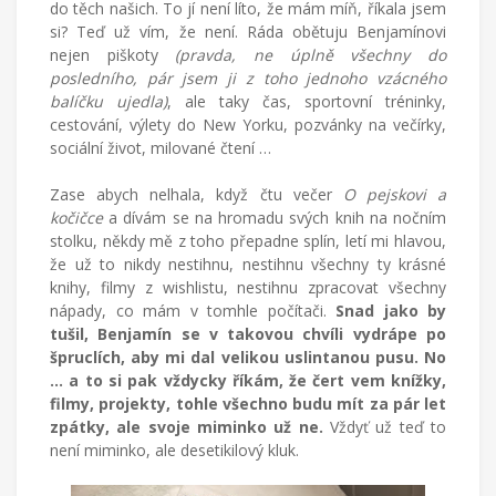
do těch našich. To jí není líto, že mám míň, říkala jsem
si? Teď už vím, že není. Ráda obětuju Benjamínovi
nejen piškoty
(pravda, ne úplně všechny do
posledního, pár jsem ji z toho jednoho vzácného
balíčku ujedla)
, ale taky čas, sportovní tréninky,
cestování, výlety do New Yorku, pozvánky na večírky,
sociální život, milované čtení …
Zase abych nelhala, když čtu večer
O pejskovi a
kočičce
a dívám se na hromadu svých knih na nočním
stolku, někdy mě z toho přepadne splín, letí mi hlavou,
že už to nikdy nestihnu, nestihnu všechny ty krásné
knihy, filmy z wishlistu, nestihnu zpracovat všechny
nápady, co mám v tomhle počítači.
Snad jako by
tušil, Benjamín se v takovou chvíli vydrápe po
špruclích, aby mi dal velikou uslintanou pusu. No
… a to si pak vždycky říkám, že čert vem knížky,
filmy, projekty, tohle všechno budu mít za pár let
zpátky, ale svoje miminko už ne.
Vždyť už teď to
není miminko, ale desetikilový kluk.