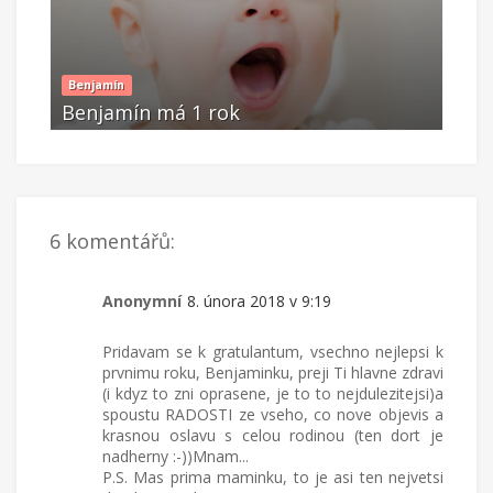
Benjamín
Benj
Benjamín má 1 rok
Ben
Úno 08 2018
Ún
6 komentářů:
Anonymní
8. února 2018 v 9:19
Pridavam se k gratulantum, vsechno nejlepsi k
prvnimu roku, Benjaminku, preji Ti hlavne zdravi
(i kdyz to zni oprasene, je to to nejdulezitejsi)a
spoustu RADOSTI ze vseho, co nove objevis a
krasnou oslavu s celou rodinou (ten dort je
nadherny :-))Mnam...
P.S. Mas prima maminku, to je asi ten nejvetsi