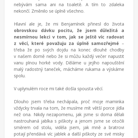
nebývám sama ani na toaletě. A tím to zdaleka
nekončí. Změnilo se úplně všechno.
Hlavní ale je, že mi Benjamínek přinesl do života
obrovskou dávku pocitu, že jsem důležitá a
nesmírnou lekci v tom, jak se ještě víc radovat
z věcí, které považuju za úplně samozřejmé
–
třeba že po svých dojdu na konec dlouhé chodby
v našem domě nebo že si můžu každý večer napustit
vanu plnou horké vody. Děláme u jejího napouštění
malý radostný taneček, mácháme rukama a výskáme
spolu.
V uplynulém roce mi také došla spousta věcí.
Dlouho jsem třeba nechápala, proč moje maminka
vždycky trvala na tom, že musíme mít větší porce jídla
než ona. Nikdy nezapomenu, jak jsme si doma dělali
nastrouhaná jablka s piškoty a jenom jsme se otočili
směrem od stolu, viděla jsem, jak mně a bratrovi
potají přendává víc jablek a další piškoty ze své misky