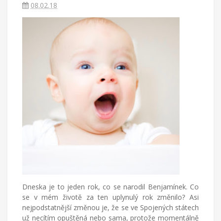
píše
08.02.18
blog
o
životě
v
cizích
zemích,
mateřství
a
radostech
všednodenního
života.
Dneska je to jeden rok, co se narodil Benjamínek. Co
se v mém životě za ten uplynulý rok změnilo? Asi
nejpodstatnější změnou je, že se ve Spojených státech
už necítím opuštěná nebo sama, protože momentálně