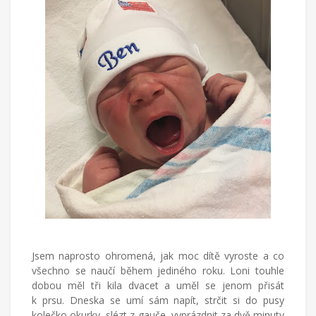
Jsem naprosto ohromená, jak moc dítě vyroste a co
všechno se naučí během jediného roku. Loni touhle
dobou měl tři kila dvacet a uměl se jenom přisát
k prsu. Dneska se umí sám napít, strčit si do pusy
kolečko okurky, slézt z gauče, vyprázdnit za dvě minuty