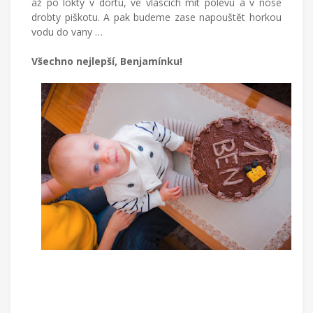
až po lokty v dortu, ve vláscích mít polevu a v nose
drobty piškotu. A pak budeme zase napouštět horkou
vodu do vany …
Všechno nejlepší, Benjamínku!