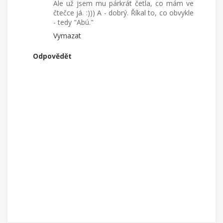
Ale už jsem mu párkrát četla, co mám ve
čtečce já. :))) A - dobrý. Říkal to, co obvykle
- tedy "Abú."
Vymazat
Odpovědět