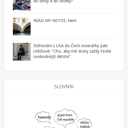
do školy a do školky?
READ MY NOTES: Není
Stěhování z USA do Čech novinářky Julie
Urbišové: "Chci, aby mé dcery zažily české
svobodnější dětství"
SLOVNÍK