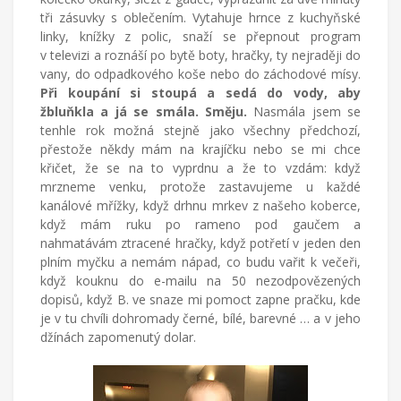
tři zásuvky s oblečením. Vytahuje hrnce z kuchyňské
linky, knížky z polic, snaží se přepnout program
v televizi a roznáší po bytě boty, hračky, ty nejraději do
vany, do odpadkového koše nebo do záchodové mísy.
Při koupání si stoupá a sedá do vody, aby
žbluňkla a já se smála. Směju.
Nasmála jsem se
tenhle rok možná stejně jako všechny předchozí,
přestože někdy mám na krajíčku nebo se mi chce
křičet, že se na to vyprdnu a že to vzdám: když
mrzneme venku, protože zastavujeme u každé
kanálové mřížky, když drhnu mrkev z našeho koberce,
když mám ruku po rameno pod gaučem a
nahmatávám ztracené hračky, když potřetí v jeden den
plním myčku a nemám nápad, co budu vařit k večeři,
když kouknu do e-mailu na 50 nezodpovězených
dopisů, když B. ve snaze mi pomoct zapne pračku, kde
je v tu chvíli dohromady černé, bílé, barevné … a v jeho
džínách zapomenutý dolar.