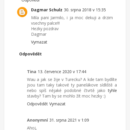
Dagmar Schulz
30. srpna 2018 v 15:35
Mila pani Jarmilo, i ja moc dekuji a drzim
vsechny palce!!!
Hezky pozdrav
Dagmar
Vymazat
Odpovědět
Tina
13. července 2020 v 17:44
Wau a jak se žije v Turecku? A kde tam bydlíte
jsou tam taky takové ty panelákove sídliště a
nebo spíš nějaké podobné čtvrtě jako
tyhle
stavby? Tam by se mohlo žít moc hezky :)
Odpovědět
Vymazat
Anonymní
31. srpna 2021 v 1:09
Ahoj,