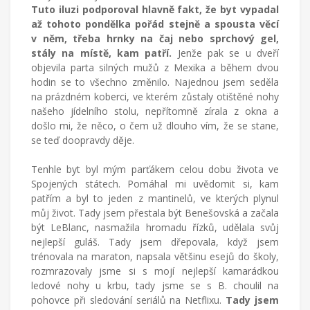
Tuto iluzi podporoval hlavně fakt, že byt vypadal
až tohoto pondělka pořád stejně a spousta věcí
v něm, třeba hrnky na čaj nebo sprchový gel,
stály na místě, kam patří.
Jenže pak se u dveří
objevila parta silných mužů z Mexika a během dvou
hodin se to všechno změnilo. Najednou jsem seděla
na prázdném koberci, ve kterém zůstaly otištěné nohy
našeho jídelního stolu, nepřítomně zírala z okna a
došlo mi, že něco, o čem už dlouho vím, že se stane,
se teď doopravdy děje.
Tenhle byt byl mým parťákem celou dobu života ve
Spojených státech. Pomáhal mi uvědomit si, kam
patřím a byl to jeden z mantinelů, ve kterých plynul
můj život. Tady jsem přestala být Benešovská a začala
být LeBlanc, nasmažila hromadu řízků, udělala svůj
nejlepší guláš. Tady jsem dřepovala, když jsem
trénovala na maraton, napsala většinu esejů do školy,
rozmrazovaly jsme si s mojí nejlepší kamarádkou
ledové nohy u krbu, tady jsme se s B. choulil na
pohovce při sledování seriálů na Netflixu.
Tady jsem