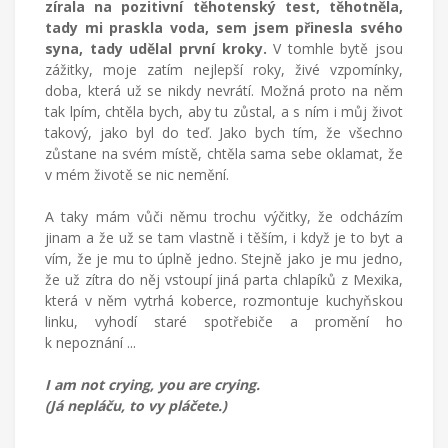
zírala na pozitivní těhotenský test, těhotněla,
tady mi praskla voda, sem jsem přinesla svého
syna, tady udělal první kroky.
V tomhle bytě jsou
zážitky, moje zatím nejlepší roky, živé vzpomínky,
doba, která už se nikdy nevrátí.
Možná proto na něm
tak lpím, chtěla bych, aby tu zůstal, a s ním i můj život
takový, jako byl do teď. Jako bych tím, že všechno
zůstane na svém místě, chtěla sama sebe oklamat, že
v mém životě se nic nemění.
A taky mám vůči němu trochu výčitky, že odcházím
jinam a že už se tam vlastně i těším, i když je to byt a
vím, že je mu to úplně jedno. Stejně jako je mu jedno,
že už zítra do něj vstoupí jiná parta chlapíků z Mexika,
která v něm vytrhá koberce, rozmontuje kuchyňskou
linku, vyhodí staré spotřebiče a promění ho
k nepoznání ...
I am not crying, you are crying.
(Já nepláču, to vy pláčete.)