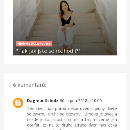
MOJE
POK
diplomatická rodina
"Tak jak jste se rozhodli?"
neo
Říj 21 2023
Li
6 komentářů:
Dagmar Schulz
30. srpna 2018 v 10:09
Ten zivot nas porad nekam vede, jedny dvere
se zavrou, druhe se otevrou... Zmena je zivot a
nekdy je to i dost smutne a tak muzeme jen
doufat, ze na te druhe strane dveri nas ceka