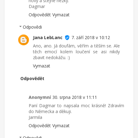
novy a stejne hezky.
Dagmar
Odpovědět
Vymazat
Odpovědi
Jana LebLanc
7. září 2018 v 10:12
Ano, ano. Já doufám, věřím a těším se. Ale
těch emocí kolem loučení se asi nikdy
zbavit nedokážu. :)
Vymazat
Odpovědět
Anonymní
30. srpna 2018 v 11:11
Paní Dagmar to napsala moc krásně! Zdravím
do Německa a děkuji.
Jarmila
Odpovědět
Vymazat
Odpovědi