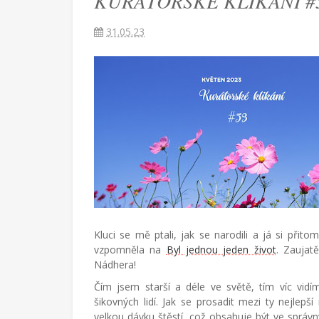
KURÁTORSKÉ KLIKÁNÍ #5
Američana
žijící
31.05.23
v
Turecku
píše
blog
o
životě
v
cizích
zemích,
mateřství
a
radostech
všednodenního
života.
Kluci se mě ptali, jak se narodili a já si přito
vzpomněla na
Byl jednou jeden život
. Zaujat
Nádhera!
Čím jsem starší a déle ve světě, tím víc vid
šikovných lidí. Jak se prosadit mezi ty nejlepší
velkou dávku štěstí, což obsahuje být ve správ