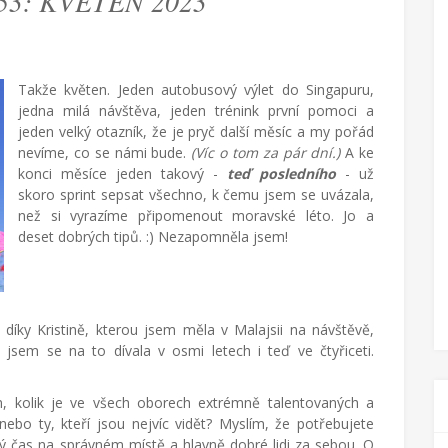
3: KVĚTEN 2023
Takže květen. Jeden autobusový výlet do Singapuru,
jedna milá návštěva, jeden trénink první pomoci a
jeden velký otazník, že je pryč další měsíc a my pořád
nevíme, co se námi bude.
(Víc o tom za pár dní.)
A ke
konci měsíce jeden takový -
teď posledního
- už
skoro sprint sepsat všechno, k čemu jsem se uvázala,
než si vyrazíme připomenout moravské léto. Jo a
deset dobrých tipů. :) Nezapomněla jsem!
m díky Kristině, kterou jsem měla v Malajsii na návštěvě,
ě jsem se na to dívala v osmi letech i teď ve čtyřiceti.
ím, kolik je ve všech oborech extrémně talentovaných a
 nebo ty, kteří jsou nejvíc vidět? Myslím, že potřebujete
ný čas na správném místě a hlavně dobré lidi za sebou. O