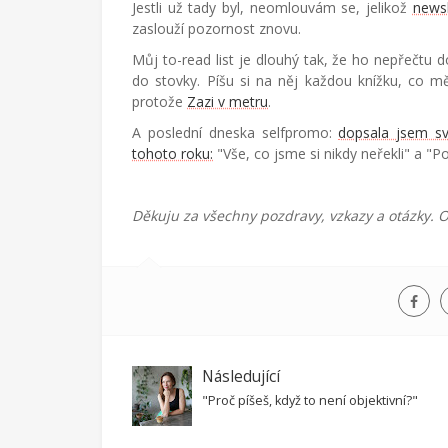
Jestli už tady byl, neomlouvám se, jelikož
news
zaslouží pozornost znovu.
Můj to-read list je dlouhý tak, že ho nepřečtu d
do stovky. Píšu si na něj každou knížku, co m
protože
Zazi v metru
.
A poslední dneska selfpromo:
dopsala jsem sv
tohoto roku:
"Vše, co jsme si nikdy neřekli" a "
Děkuju za všechny pozdravy, vzkazy a otázky.
Následující
"Proč píšeš, když to není objektivní?"