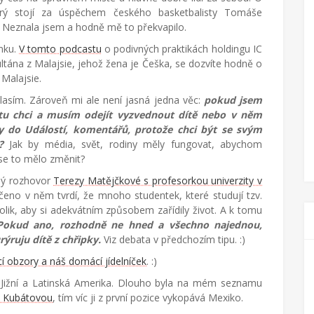
erý stojí za úspěchem českého basketbalisty Tomáše
. Neznala jsem a hodně mě to překvapilo.
mku.
V tomto podcastu
o podivných praktikách holdingu IC
ltána z Malajsie, jehož žena je Češka, se dozvíte hodně o
a Malajsie.
asím. Zároveň mi ale není jasná jedna věc:
pokud jsem
tu chci a musím odejít vyzvednout dítě nebo v něm
y do Událostí, komentářů, protože chci být se svým
e?
Jak by média, svět, rodiny měly fungovat, abychom
se to mělo změnit?
ný rozhovor
Terezy Matějčkové s profesorkou univerzity v
čeno v něm tvrdí, že mnoho studentek, které studují tzv.
tolik, aby si adekvátním způsobem zařídily život. A k tomu
okud ano, rozhodně ne hned a všechno najednou,
rýruju dítě z chřipky.
Viz debata v předchozím tipu. :)
ící obzory a náš domácí jídelníček
. :)
: Jižní a Latinská Amerika. Dlouho byla na mém seznamu
u Kubátovou
, tím víc ji z první pozice vykopává Mexiko.