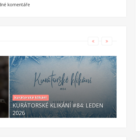
dné komentáře
kurátorské klikání
kurátor
N
KURÁTORSKÉ KLIKÁNÍ #88: KVĚTEN
KURÁ
2026
2026
Čer 06 2026
Kvě 