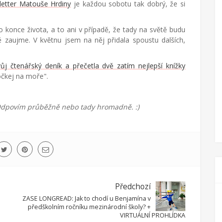
letter Matouše Hrdiny
je každou sobotu tak dobrý, že si
o konce života, a to ani v případě, že tady na světě budu
ě zaujme. V květnu jsem na něj přidala spoustu dalších,
ůj čtenářský deník a přečetla dvě zatím nejlepší knížky
Počkej na moře".
 Odpovím průběžně nebo tady hromadně. :)
Předchozí
ZASE LONGREAD: Jak to chodí u Benjamína v
předškolním ročníku mezinárodní školy? +
VIRTUÁLNÍ PROHLÍDKA