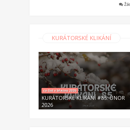
Žá
KURÁTORSKÉ KLIKÁNÍ
kurátorské klikání
 #85: ÚNOR
KURÁTORSKÉ KLIKÁNÍ #84: LEDE
2026
Úno 07 2026