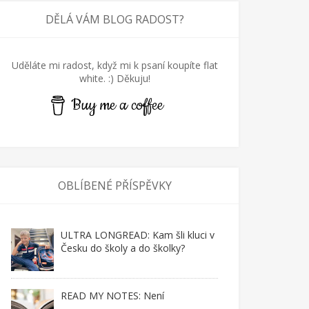
DĚLÁ VÁM BLOG RADOST?
Uděláte mi radost, když mi k psaní koupíte flat
white. :) Děkuju!
Buy me a coffee
OBLÍBENÉ PŘÍSPĚVKY
ULTRA LONGREAD: Kam šli kluci v
Česku do školy a do školky?
READ MY NOTES: Není