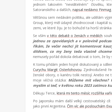
jednom takovém "neviditelném" člověku, kt
Satoranského a dalších,
napsal nedávno Finmag
Většinou sem nedávám politiku, ale udělám výji
Group, který měl údajně zhodnocovat i kapitál su
zemi, ve které žiju. Je to bohužel ta horší stránk
Se vším
v této debatě o ženách v médiích
souhl
jednou ze zpovídaných a v polovině podcas
říkám, že večer nechci jít komentovat kauz
dítětem, co my ženy teda vlastně chcem
nemusely pořád dokola debatovat o tom, že by 
K tomu přidám jeden hojně diskutovaný a sdíle
Curychu Margit Osterlohovou
. Zjednodušeně ře
ženské obory, o kariéru tolik nestojí. Anebo ne 
moje věčná otázka:
Můžeme mít všechno? P
myslím si teď, v květnu roku 2023 zatímco ku
Děkuju Terce,
která mi tento měsíc rozšířila vař
Po Japonsku mám další velký cestovatelský cíl
jako první Argentina.
Čím víc ale poslouchám Ev