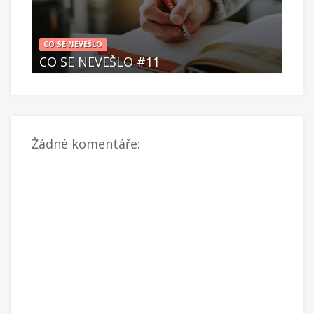
CO SE NEVEŠLO
CO S
CO SE NEVEŠLO #11
CO 
Čer 08 2023
Če
Žádné komentáře: