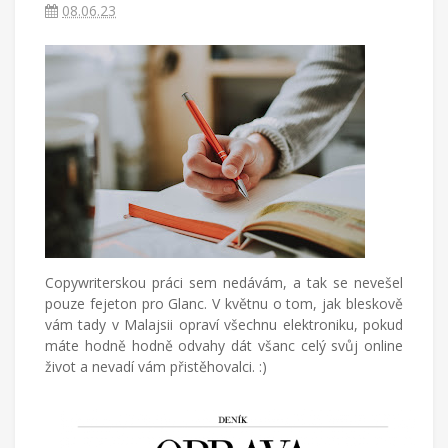
píše
08.06.23
blog
o
životě
v
cizích
zemích,
mateřství
a
radostech
všednodenního
života.
Copywriterskou práci sem nedávám, a tak se nevešel
pouze fejeton pro Glanc. V květnu o tom, jak bleskově
vám tady v Malajsii opraví všechnu elektroniku, pokud
máte hodně hodně odvahy dát všanc celý svůj online
život a nevadí vám přistěhovalci. :)