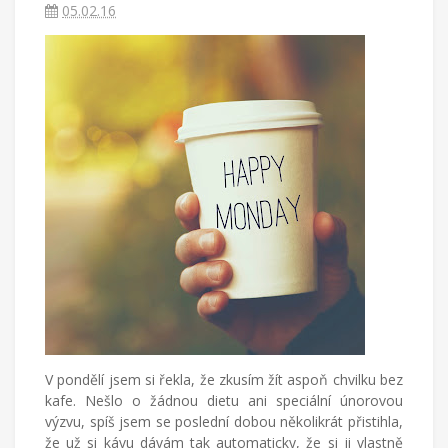
žijící
05.02.16
v
Turecku
píše
blog
o
životě
v
cizích
zemích,
mateřství
a
radostech
všednodenního
života.
V pondělí jsem si řekla, že zkusím žít aspoň chvilku bez
kafe. Nešlo o žádnou dietu ani speciální únorovou
výzvu, spíš jsem se poslední dobou několikrát přistihla,
že už si kávu dávám tak automaticky, že si ji vlastně