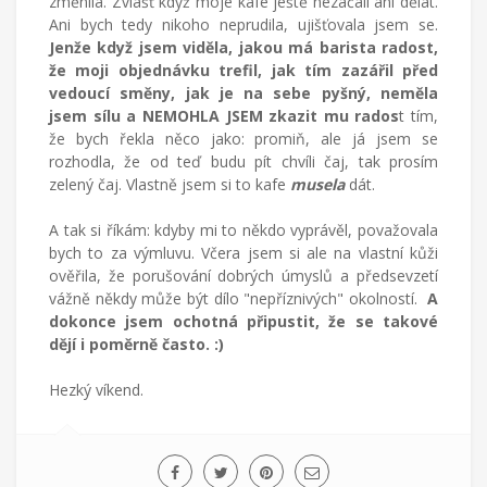
změnila. Zvlášť když moje kafe ještě nezačali ani dělat.
Ani bych tedy nikoho neprudila, ujišťovala jsem se.
Jenže když jsem viděla, jakou má barista radost,
že moji objednávku trefil, jak tím zazářil před
vedoucí směny, jak je na sebe pyšný, neměla
jsem sílu a NEMOHLA JSEM zkazit mu rados
t tím,
že bych řekla něco jako: promiň, ale já jsem se
rozhodla, že od teď budu pít chvíli čaj, tak prosím
zelený čaj. Vlastně jsem si to kafe
musela
dát.
A tak si říkám: kdyby mi to někdo vyprávěl, považovala
bych to za výmluvu. Včera jsem si ale na vlastní kůži
ověřila, že porušování dobrých úmyslů a předsevzetí
vážně někdy může být dílo "nepříznivých" okolností.
A
dokonce jsem ochotná připustit, že se takové
dějí i poměrně často. :)
Hezký víkend.