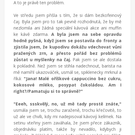
A to je právě ten problém.
Ve středu jsem přišla s tím, že si dám bezkofeinový
čaj. Byla jsem pro to tak pevně rozhodnutá, že by mě
nezlomila ani žádná speciální kávová akce ani muffin
ke kávě zdarma.
A byla jsem na sebe opravdu
hodně pyšná, když jsem se postavila do fronty a
zjistila jsem, že kupodivu dokážu vdechovat vůni
pražených zrn, a přesto pořád bez problémů
zůstat u myšlenky na čaj.
Pak jsem se ale dostala
k pokladně. Než jsem se stihla nadechnout, barista na
mě namířil ukazováček, usmál se, spiklenecky mrknul a
říká:
"Jana! Malé oříškové cappuccino bez cukru,
kokosové mléko, posypat čokoládou. Am I
right?/Pamatuju si to správně?"
"Eeeh, ssskvělý, no, už mě tady prostě znáte,"
usmála jsem se, trochu zaraženě, trochu křečovitě, to
už ale ve chvíli, kdy mi nadepisoval kávový kelímek. Na
setinu vteřiny jsem zaváhala, že jsem přece zákazník,
objednávku platím, takže by nevadilo, kdybych ji