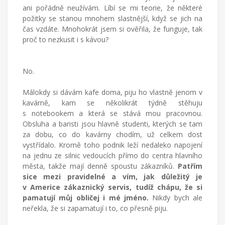
ani pořádně neužívám. Líbí se mi teorie, že některé
požitky se stanou mnohem slastnější, když se jich na
čas vzdáte. Mnohokrát jsem si ověřila, že funguje, tak
proč to nezkusit i s kávou?
No.
Málokdy si dávám kafe doma, piju ho vlastně jenom v
kavárně, kam se několikrát týdně stěhuju
s notebookem a která se stává mou pracovnou.
Obsluha a baristi jsou hlavně studenti, kterých se tam
za dobu, co do kavárny chodím, už celkem dost
vystřídalo. Kromě toho podnik leží nedaleko napojení
na jednu ze silnic vedoucích přímo do centra hlavního
města, takže mají denně spoustu zákazníků.
Patřím
sice mezi pravidelné a vím, jak důležitý je
v Americe zákaznický servis, tudíž chápu, že si
pamatují můj obličej i mé jméno.
Nikdy bych ale
neřekla, že si zapamatují i to, co přesně piju.