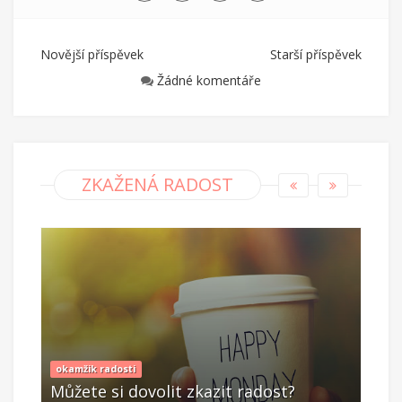
Novější příspěvek
Starší příspěvek
Žádné komentáře
ZKAŽENÁ RADOST
okamžik radosti
okam
Můžete si dovolit zkazit radost?
Můž