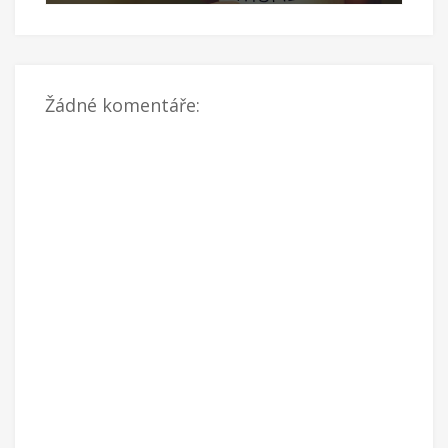
Úno 05 2016
Ún
Žádné komentáře: