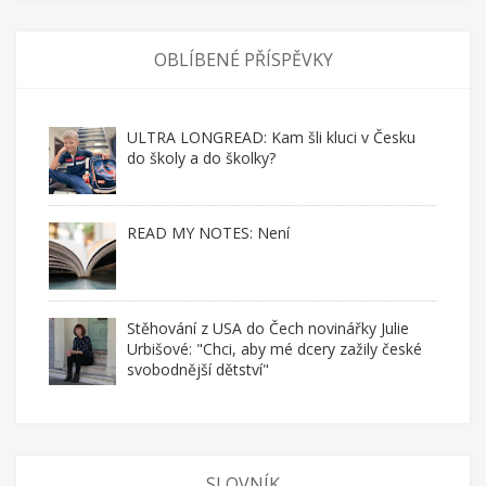
OBLÍBENÉ PŘÍSPĚVKY
ULTRA LONGREAD: Kam šli kluci v Česku
do školy a do školky?
READ MY NOTES: Není
Stěhování z USA do Čech novinářky Julie
Urbišové: "Chci, aby mé dcery zažily české
svobodnější dětství"
SLOVNÍK