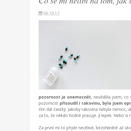
Co se mi nelíbí na tom, jak 
se
06.10.17
mluví
o
rakovině
Češka
provdaná
za
Američana
žijící
pozornost je onemocnět
, nevěděla jsem, co
v
pozornost
přisoudil i rakovinu, byla jsem o
Turecku
čím dál častěji. Jakoby rakovina nebyla nemoc, a
píše
za to, že někdo hodně pracuje. Jí lepek. Nebo si ne
blog
o
Za první mi to přijde necitlivé, bezohledné až úto
životě