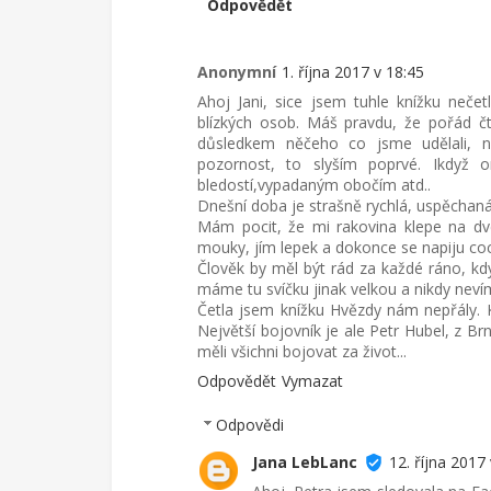
Odpovědět
Anonymní
1. října 2017 v 18:45
Ahoj Jani, sice jsem tuhle knížku neče
blízkých osob. Máš pravdu, že pořád čtu
důsledkem něčeho co jsme udělali, n
pozornost, to slyším poprvé. Ikdyž 
bledostí,vypadaným obočím atd..
Dnešní doba je strašně rychlá, uspěchaná
Mám pocit, že mi rakovina klepe na dve
mouky, jím lepek a dokonce se napiju coc
Člověk by měl být rád za každé ráno, kd
máme tu svíčku jinak velkou a nikdy neví
Četla jsem knížku Hvězdy nám nepřály. Kn
Největší bojovník je ale Petr Hubel, z B
měli všichni bojovat za život...
Odpovědět
Vymazat
Odpovědi
Jana LebLanc
12. října 2017 