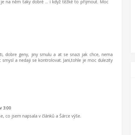
e na něm taky dobré ... i když těžké to přijmout. Moc
ti, dobre geny, jiny smulu a at se snazi jak chce, nema
 smysl a nedaji se kontrolovat. Jani,tohle je moc dulezity
v 3:00
e, co jsem napsala v článků a Šárce výše.