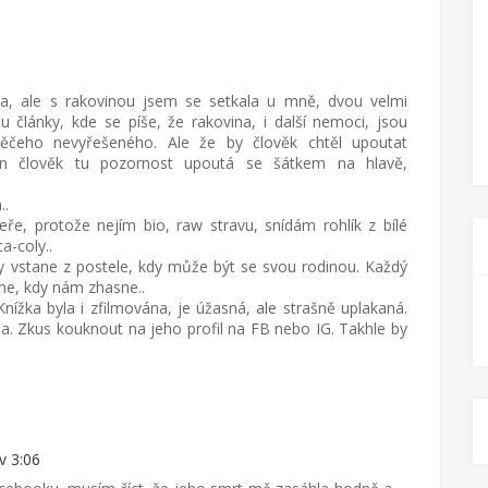
tla, ale s rakovinou jsem se setkala u mně, dvou velmi
 články, kde se píše, že rakovina, i další nemoci, jsou
ěčeho nevyřešeného. Ale že by člověk chtěl upoutat
on člověk tu pozornost upoutá se šátkem na hlavě,
..
ře, protože nejím bio, raw stravu, snídám rohlík z bílé
a-coly..
y vstane z postele, kdy může být se svou rodinou. Každý
me, kdy nám zhasne..
ížka byla i zfilmována, je úžasná, ale strašně uplakaná.
rna. Zkus kouknout na jeho profil na FB nebo IG. Takhle by
v 3:06