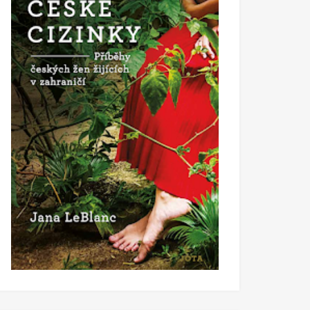
co čtu
 život
Co se mi nelíbí na tom, jak se mluví 
taty
rakovině
Říj 06 2017