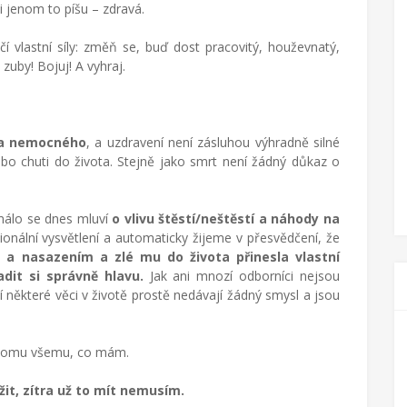
 jenom to píšu – zdravá.
 vlastní síly: změň se, buď dost pracovitý, houževnatý,
 zuby! Bojuj! A vyhraj.
na nemocného
, a uzdravení není zásluhou výhradně silné
ebo chuti do života. Stejně jako smrt není žádný důkaz o
 málo se dnes mluví
o vlivu štěstí/neštěstí a náhody na
onální vysvětlení a automaticky žijeme v přesvědčení, že
 a nasazením a zlé mu do života přinesla vlastní
dit si správně hlavu.
Jak ani mnozí odborníci nejsou
ěcí některé věci v životě prostě nedávají žádný smysl a jsou
 tomu všemu, co mám.
it, zítra už to mít nemusím.