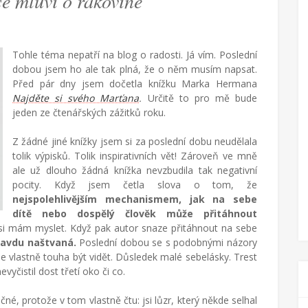
se mluví o rakovině
Tohle téma nepatří na blog o radosti. Já vím. Poslední
dobou jsem ho ale tak plná, že o něm musím napsat.
Před pár dny jsem dočetla knížku Marka Hermana
Najděte si svého Marťana
.
Určitě to pro mě bude
jeden ze čtenářských zážitků roku.
Z žádné jiné knížky jsem si za poslední dobu neudělala
tolik výpisků. Tolik inspirativních vět! Zároveň ve mně
ale už dlouho žádná knížka nevzbudila tak negativní
pocity. Když jsem četla slova o tom, že
nejspolehlivějším mechanismem, jak na sebe
dítě nebo dospělý člověk může přitáhnout
 si mám myslet. Když pak autor snaze přitáhnout na sebe
pravdu naštvaná.
Poslední dobou se s podobnými názory
le vlastně touha být vidět. Důsledek malé sebelásky. Trest
vyčistil dost třetí oko či co.
čné, protože v tom vlastně čtu: jsi lůzr, který někde selhal