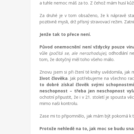
a tuhle nemoc máš za to. Z čehož mám husí kůži
v
cizích
zemích,
Za druhé je v tom obsaženo, že k nápravě stačí
mateřství
pozitivně mysli, drž přísný stravovací režim. Zatni
a
radostech
Jenže tak to přece není.
všednodenního
života.
Původ onemocnění není vždycky pouze vi
vůle
(počítá se, ale nerozhoduje)
, odhodlání n
tom, že dotyčný měl toho všeho málo.
Znovu jsem si při čtení té knihy uvědomila, jak
život člověka
. Jak potřebujeme na všechno raci
to dobré získal člověk svými schopnostmi
neschopnost – třeba jen neschopnost vyla
ochotní připustit, že i v 21. století je spousta v
mimo naši kontrolu.
Zase mi to připomnělo, jak mám být pokorná k
Protože nehledě na to, jak moc se budu snaž