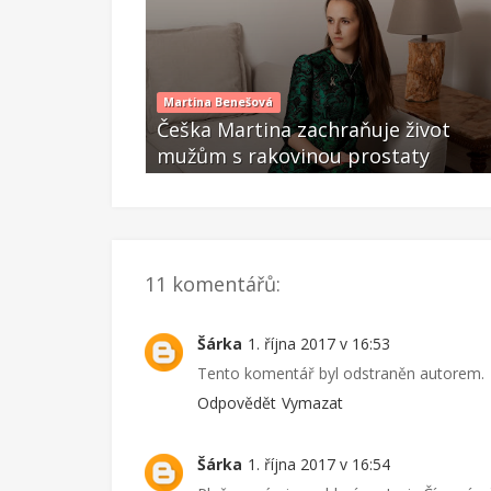
Martina Benešová
co čtu
eška Martina zachraňuje život
Co se mi nelí
užům s rakovinou prostaty
rakovině
Čer 13 2019
Říj 06 2017
11 komentářů:
Šárka
1. října 2017 v 16:53
Tento komentář byl odstraněn autorem.
Odpovědět
Vymazat
Šárka
1. října 2017 v 16:54