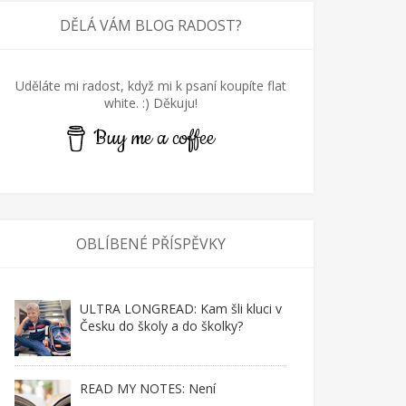
DĚLÁ VÁM BLOG RADOST?
Uděláte mi radost, když mi k psaní koupíte flat
white. :) Děkuju!
Buy me a coffee
OBLÍBENÉ PŘÍSPĚVKY
ULTRA LONGREAD: Kam šli kluci v
Česku do školy a do školky?
READ MY NOTES: Není