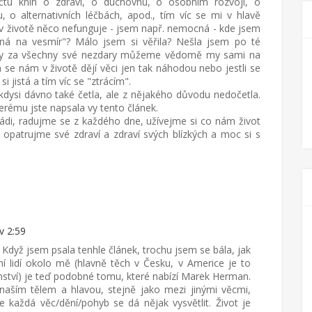
 čtu knih o zdraví, o duchovnu, o osobním rozvoji, o
 o alternativních léčbách, apod., tím víc se mi v hlavě
v životě něco nefunguje - jsem např. nemocná - kde jsem
ná na vesmír"? Málo jsem si věřila? Nešla jsem po té
ždy za všechny své nezdary můžeme vědomě my sami na
a se nám v životě dějí věci jen tak náhodou nebo jestli se
i jistá a tím víc se "ztrácím".
dysi dávno také četla, ale z nějakého důvodu nedočetla.
rému jste napsala vy tento článek.
ádi, radujme se z každého dne, užívejme si co nám život
 opatrujme své zdraví a zdraví svých blízkých a moc si s
v 2:59
Když jsem psala tenhle článek, trochu jsem se bála, jak
í lidí okolo mě (hlavně těch v Česku, v Americe je to
nství) je teď podobné tomu, které nabízí Marek Herman.
naším tělem a hlavou, stejně jako mezi jinými věcmi,
e každá věc/dění/pohyb se dá nějak vysvětlit. Život je