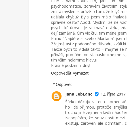
Plně s vámi souhlasím, Jani. Čím víc
psychosomatice, zdravém životním stylu,
zmítá myšlenek právě o tom, že když mi 
udělala chybu? Byla jsem málo “naladě
správné cestě? Apod. Myslím, že ne v
psychické úrovni. Je zajímavá otázka, zd
dějí záměrně. Čím víc čtu, tím méně jsem s
Knihu "Najděte si svého Marťana" jsem k
Zřejmě asi z podobného důvodu, kvůli kte
Takže bych to viděla takto – mějme se r
přináší, pomáhejme si, naslouchejme si,
tím vším nelamme hlavu!
Krásné podzimní dny!
Odpovědět
Vymazat
Odpovědi
Jana LebLanc
12. října 2017 
Šárko, děkuju za tento komentář. 
ho lidé přijmou, protože smýšlen
trochu jiné zejména kvůli nábože
Nepopírám, že souvislosti mezi 
existují, zároveň ale odmítám, ž