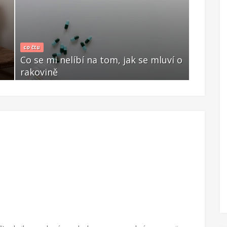
Martina Benešová
bí na tom, jak se mluví o
Češka Martina zachraňuje
mužům s rakovinou pros
Čer 13 2019