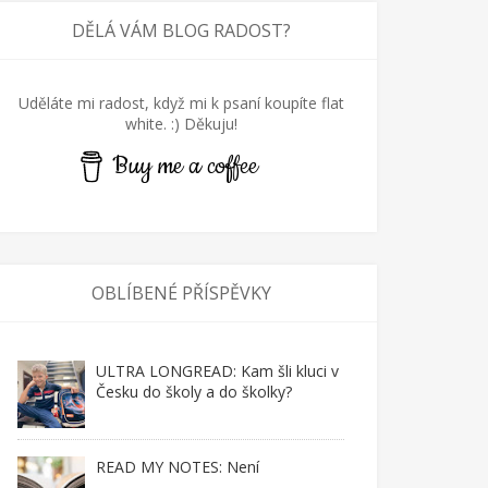
DĚLÁ VÁM BLOG RADOST?
Uděláte mi radost, když mi k psaní koupíte flat
white. :) Děkuju!
Buy me a coffee
OBLÍBENÉ PŘÍSPĚVKY
ULTRA LONGREAD: Kam šli kluci v
Česku do školy a do školky?
READ MY NOTES: Není