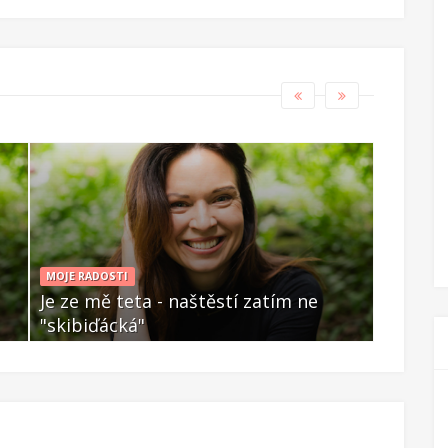
MOJE RADOSTI
MOJE RAD
Je ze mě teta - naštěstí zatím ne
Je ze m
"skibiďácká"
"skibiď
Čvc 28 2025
Čvc 28