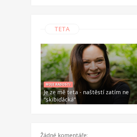
TETA
MOJE RADOSTI
í zatím ne
Je ze mě teta - naštěstí zatím ne
"skibiďácká"
Čvc 28 2025
Žádné komentáře: