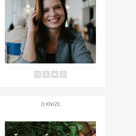
OSTI
ě teta - naštěstí zatím ne
ácká"
O KNIZE
 2025